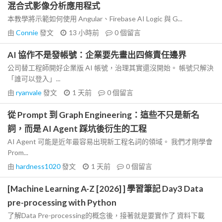
混合式影像分析應用程式
本教學將示範如何使用 Angular、Firebase AI Logic 與 G...
由
Connie
發文
13 小時前
0
個留言
AI 協作不是發帳號：企業要先畫出四條責任邊界
公司替工程師開好企業版 AI 帳號，治理其實還沒開始。 帳號只解決
「誰可以登入」...
由
ryanvale
發文
1 天前
0
個留言
從 Prompt 到 Graph Engineering：這些不只是新名
詞，而是 AI Agent 踩坑後衍生的工程
AI Agent 可能是近年最容易出現新工程名詞的領域。 我們才剛學會
Prom...
由
hardness1020
發文
1 天前
0
個留言
[Machine Learning A-Z [2026] ] 學習筆記 Day3 Data
pre-processing with Python
了解Data Pre-processing的概念後，接著就是要實作了 資料下載