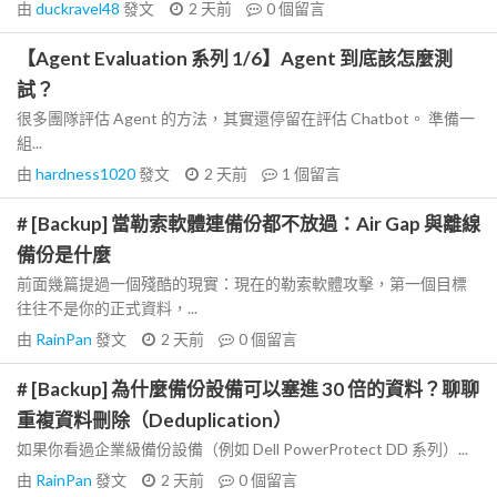
由
duckravel48
發文
2 天前
0
個留言
【Agent Evaluation 系列 1/6】Agent 到底該怎麼測
試？
很多團隊評估 Agent 的方法，其實還停留在評估 Chatbot。 準備一
組...
由
hardness1020
發文
2 天前
1
個留言
# [Backup] 當勒索軟體連備份都不放過：Air Gap 與離線
備份是什麼
前面幾篇提過一個殘酷的現實：現在的勒索軟體攻擊，第一個目標
往往不是你的正式資料，...
由
RainPan
發文
2 天前
0
個留言
# [Backup] 為什麼備份設備可以塞進 30 倍的資料？聊聊
重複資料刪除（Deduplication）
如果你看過企業級備份設備（例如 Dell PowerProtect DD 系列）...
由
RainPan
發文
2 天前
0
個留言