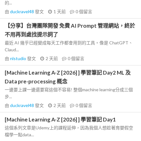
的...
由
duckravel48
發文
1 天前
0
個留言
【分享】台灣團隊開發 免費 AI Prompt 管理網站，終於
不用再到處找提示詞了
最近 AI 幾乎已經變成每天工作都會用到的工具。像是 ChatGPT、
Claud...
由
nlstudio
發文
2 天前
0
個留言
[Machine Learning A-Z [2026] ] 學習筆記 Day2 ML 及
Data pre-processing 概念
一邊要上課一邊還要寫這個不容易! 整個machine learning分成三個
步...
由
duckravel48
發文
2 天前
0
個留言
[Machine Learning A-Z [2026] ] 學習筆記 Day1
這個系列文章是Udemy上的課程延伸，因為我個人想趁著育嬰假空
檔學一點data...