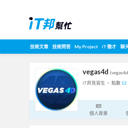
技術文章
技術問答
My Project
iT 徵才
聊
vegas4d
(vegas4d
iT邦見習生 ‧ 點數
12
個人背景