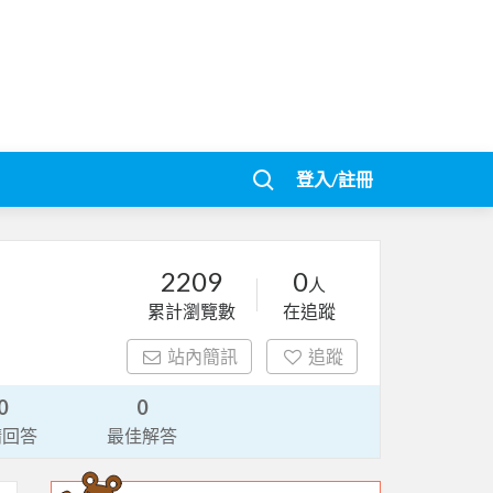
登入/註冊
2209
0
人
累計瀏覽數
在追蹤
站內簡訊
追蹤
0
0
請回答
最佳解答