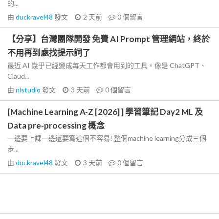
的...
由
duckravel48
發文
2 天前
0
個留言
【分享】台灣團隊開發 免費 AI Prompt 管理網站，終於
不用再到處找提示詞了
最近 AI 幾乎已經變成每天工作都會用到的工具。像是 ChatGPT、
Claud...
由
nlstudio
發文
3 天前
0
個留言
[Machine Learning A-Z [2026] ] 學習筆記 Day2 ML 及
Data pre-processing 概念
一邊要上課一邊還要寫這個不容易! 整個machine learning分成三個
步...
由
duckravel48
發文
3 天前
0
個留言