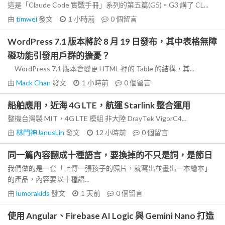
這是「Claude Code 實戰手冊」系列的第五篇(G5)。G3 講了 CL...
由
timwei
發文
1 小時前
0
個留言
WordPress 7.1 版本將於 8 月 19 日發布，其中表格無障
礙功能引發用戶群的擔憂？
WordPress 7.1 版本會變更 HTML 裡的 Table 的結構，其...
由
Mack Chan
發文
1 小時前
0
個留言
船舶應用，近海 4G LTE，航運 Starlink 整合運用
整機台灣製 MIT，4G LTE 模組 非大陸 DrayTek VigorC4...
由
林門神JanusLin
發文
12 小時前
0
個留言
同一篇內容翻成十種語言，要換掉的不只是詞，是節日
我們做的是一套「上傳一張孩子的照片，就寫出並畫出一本繪本」
的產品，內容要以十種語...
由
lumorakids
發文
1 天前
0
個留言
使用 Angular、Firebase AI Logic 與 Gemini Nano 打造