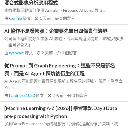
混合式影像分析應用程式
本教學將示範如何使用 Angular、Firebase AI Logic 與 G...
由
Connie
發文
1 天前
0
個留言
AI 協作不是發帳號：企業要先畫出四條責任邊界
公司替工程師開好企業版 AI 帳號，治理其實還沒開始。 帳號只解決
「誰可以登入」...
由
ryanvale
發文
2 天前
0
個留言
從 Prompt 到 Graph Engineering：這些不只是新名
詞，而是 AI Agent 踩坑後衍生的工程
AI Agent 可能是近年最容易出現新工程名詞的領域。 我們才剛學會
Prom...
由
hardness1020
發文
2 天前
0
個留言
[Machine Learning A-Z [2026] ] 學習筆記 Day3 Data
pre-processing with Python
了解Data Pre-processing的概念後，接著就是要實作了 資料下載