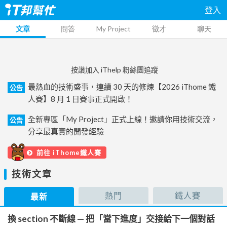
登入
文章
問答
My Project
徵才
聊天
按讚加入 iThelp 粉絲團追蹤
最熱血的技術盛事，連續 30 天的修煉【2026 iThome 鐵
公告
人賽】8 月 1 日賽事正式開啟！
全新專區「My Project」正式上線！邀請你用技術交流，
公告
分享最真實的開發經驗
前往 iThome鐵人賽
技術文章
熱門
鐵人賽
最新
換 section 不斷線 — 把「當下進度」交接給下一個對話