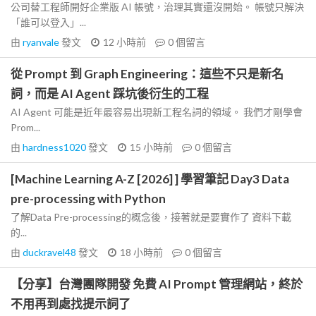
公司替工程師開好企業版 AI 帳號，治理其實還沒開始。 帳號只解決
「誰可以登入」...
由
ryanvale
發文
12 小時前
0
個留言
從 Prompt 到 Graph Engineering：這些不只是新名
詞，而是 AI Agent 踩坑後衍生的工程
AI Agent 可能是近年最容易出現新工程名詞的領域。 我們才剛學會
Prom...
由
hardness1020
發文
15 小時前
0
個留言
[Machine Learning A-Z [2026] ] 學習筆記 Day3 Data
pre-processing with Python
了解Data Pre-processing的概念後，接著就是要實作了 資料下載
的...
由
duckravel48
發文
18 小時前
0
個留言
【分享】台灣團隊開發 免費 AI Prompt 管理網站，終於
不用再到處找提示詞了