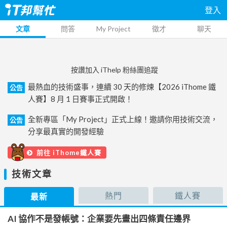
登入
文章
問答
My Project
徵才
聊天
按讚加入 iThelp 粉絲團追蹤
最熱血的技術盛事，連續 30 天的修煉【2026 iThome 鐵
公告
人賽】8 月 1 日賽事正式開啟！
全新專區「My Project」正式上線！邀請你用技術交流，
公告
分享最真實的開發經驗
前往 iThome鐵人賽
技術文章
熱門
鐵人賽
最新
AI 協作不是發帳號：企業要先畫出四條責任邊界