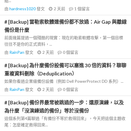
組...
由
hardness1020
發文
2 天前
1
個留言
# [Backup] 當勒索軟體連備份都不放過：Air Gap 與離線
備份是什麼
前面幾篇提過一個殘酷的現實：現在的勒索軟體攻擊，第一個目標
往往不是你的正式資料，...
由
RainPan
發文
2 天前
0
個留言
# [Backup] 為什麼備份設備可以塞進 30 倍的資料？聊聊
重複資料刪除（Deduplication）
如果你看過企業級備份設備（例如 Dell PowerProtect DD 系列）...
由
RainPan
發文
2 天前
0
個留言
# [Backup] 備份界最常被跳過的一步：還原演練，以及
為什麼「沒演練過的備份」等於沒備份
這個系列第4篇聊過「有備份不等於救得回來」，今天把這個主題收
尾：怎麼確定救得回來...