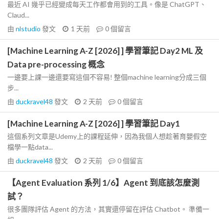
最近 AI 幾乎已經變成每天工作都會用到的工具。像是 ChatGPT、
Claud...
由
nlstudio
發文
1 天前
0
個留言
[Machine Learning A-Z [2026] ] 學習筆記 Day2 ML 及
Data pre-processing 概念
一邊要上課一邊還要寫這個不容易! 整個machine learning分成三個
步...
由
duckravel48
發文
2 天前
0
個留言
[Machine Learning A-Z [2026] ] 學習筆記 Day1
這個系列文章是Udemy上的課程延伸，因為我個人想趁著育嬰假空
檔學一點data...
由
duckravel48
發文
2 天前
0
個留言
【Agent Evaluation 系列 1/6】Agent 到底該怎麼測
試？
很多團隊評估 Agent 的方法，其實還停留在評估 Chatbot。 準備一