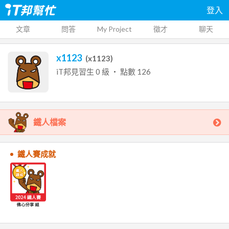
登入
文章
問答
My Project
徵才
聊天
x1123
(
x1123
)
iT邦見習生
0
級 ‧ 點數
126
鐵人檔案
鐵人賽成就