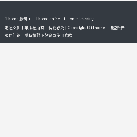
iThome 服務
iThome online
iThome Learning
電週文化事業版權所有、轉載必究 | Copyright © iThome
刊登廣告
服務信箱
隱私權聲明與會員使用條款