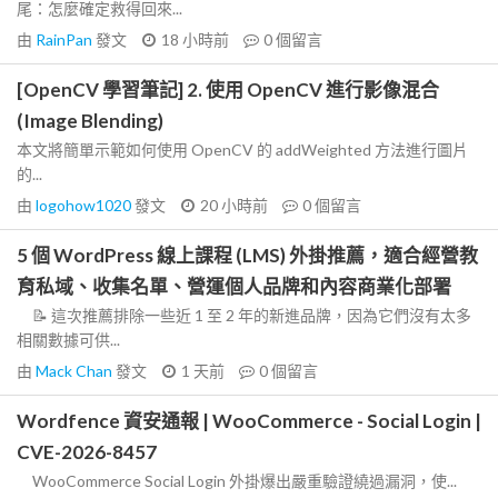
尾：怎麼確定救得回來...
由
RainPan
發文
18 小時前
0
個留言
[OpenCV 學習筆記] 2. 使用 OpenCV 進行影像混合
(Image Blending)
本文將簡單示範如何使用 OpenCV 的 addWeighted 方法進行圖片
的...
由
logohow1020
發文
20 小時前
0
個留言
5 個 WordPress 線上課程 (LMS) 外掛推薦，適合經營教
育私域、收集名單、營運個人品牌和內容商業化部署
📝 這次推薦排除一些近 1 至 2 年的新進品牌，因為它們沒有太多
相關數據可供...
由
Mack Chan
發文
1 天前
0
個留言
Wordfence 資安通報 | WooCommerce - Social Login |
CVE-2026-8457
WooCommerce Social Login 外掛爆出嚴重驗證繞過漏洞，使...