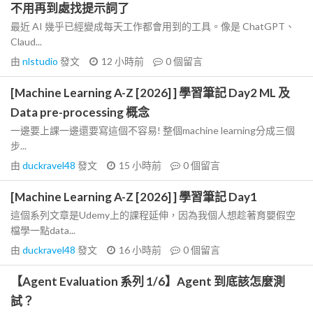
不用再到處找提示詞了
最近 AI 幾乎已經變成每天工作都會用到的工具。像是 ChatGPT、
Claud...
由
nlstudio
發文
12 小時前
0
個留言
[Machine Learning A-Z [2026] ] 學習筆記 Day2 ML 及
Data pre-processing 概念
一邊要上課一邊還要寫這個不容易! 整個machine learning分成三個
步...
由
duckravel48
發文
15 小時前
0
個留言
[Machine Learning A-Z [2026] ] 學習筆記 Day1
這個系列文章是Udemy上的課程延伸，因為我個人想趁著育嬰假空
檔學一點data...
由
duckravel48
發文
16 小時前
0
個留言
【Agent Evaluation 系列 1/6】Agent 到底該怎麼測
試？