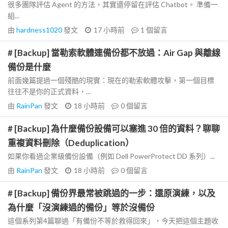
很多團隊評估 Agent 的方法，其實還停留在評估 Chatbot。 準備一
組...
由
hardness1020
發文
17 小時前
1
個留言
# [Backup] 當勒索軟體連備份都不放過：Air Gap 與離線
備份是什麼
前面幾篇提過一個殘酷的現實：現在的勒索軟體攻擊，第一個目標
往往不是你的正式資料，...
由
RainPan
發文
18 小時前
0
個留言
# [Backup] 為什麼備份設備可以塞進 30 倍的資料？聊聊
重複資料刪除（Deduplication）
如果你看過企業級備份設備（例如 Dell PowerProtect DD 系列）...
由
RainPan
發文
18 小時前
0
個留言
# [Backup] 備份界最常被跳過的一步：還原演練，以及
為什麼「沒演練過的備份」等於沒備份
這個系列第4篇聊過「有備份不等於救得回來」，今天把這個主題收