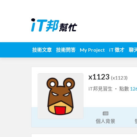
技術文章
技術問答
My Project
iT 徵才
聊
x1123
(x1123)
iT邦見習生 ‧ 點數
12
個人背景