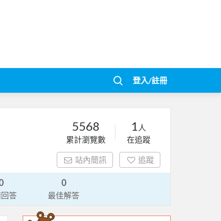
登入/註冊
5568
1
人
累計瀏覽數
在追蹤
站內簡訊
追蹤
0
0
請回答
最佳解答