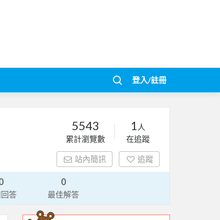
登入/註冊
5543
1
人
累計瀏覽數
在追蹤
站內簡訊
追蹤
0
0
請回答
最佳解答