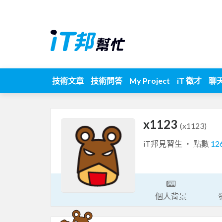
技術文章
技術問答
My Project
iT 徵才
聊
x1123
(x1123)
iT邦見習生 ‧ 點數
12
個人背景