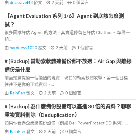
由
duckravel48
發文
2 天前
0
個留言
【Agent Evaluation 系列 1/6】Agent 到底該怎麼測
試？
很多團隊評估 Agent 的方法，其實還停留在評估 Chatbot。 準備一
組...
由
hardness1020
發文
2 天前
1
個留言
# [Backup] 當勒索軟體連備份都不放過：Air Gap 與離線
備份是什麼
前面幾篇提過一個殘酷的現實：現在的勒索軟體攻擊，第一個目標
往往不是你的正式資料，...
由
RainPan
發文
2 天前
0
個留言
# [Backup] 為什麼備份設備可以塞進 30 倍的資料？聊聊
重複資料刪除（Deduplication）
如果你看過企業級備份設備（例如 Dell PowerProtect DD 系列）...
由
RainPan
發文
2 天前
0
個留言