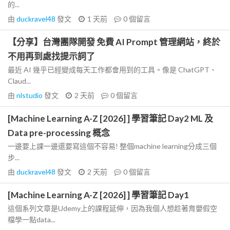
的...
由
duckravel48
發文
1 天前
0
個留言
【分享】台灣團隊開發 免費 AI Prompt 管理網站，終於
不用再到處找提示詞了
最近 AI 幾乎已經變成每天工作都會用到的工具。像是 ChatGPT、
Claud...
由
nlstudio
發文
2 天前
0
個留言
[Machine Learning A-Z [2026] ] 學習筆記 Day2 ML 及
Data pre-processing 概念
一邊要上課一邊還要寫這個不容易! 整個machine learning分成三個
步...
由
duckravel48
發文
2 天前
0
個留言
[Machine Learning A-Z [2026] ] 學習筆記 Day1
這個系列文章是Udemy上的課程延伸，因為我個人想趁著育嬰假空
檔學一點data...