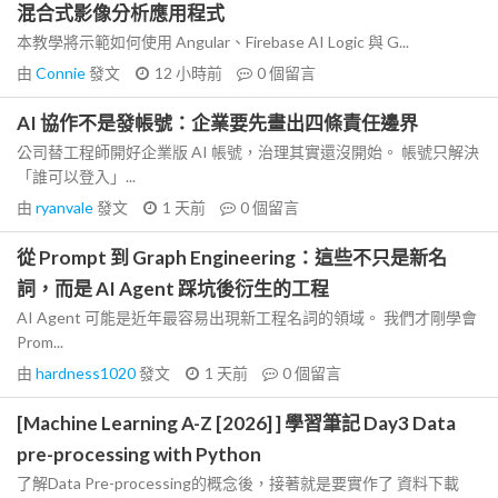
混合式影像分析應用程式
本教學將示範如何使用 Angular、Firebase AI Logic 與 G...
由
Connie
發文
12 小時前
0
個留言
AI 協作不是發帳號：企業要先畫出四條責任邊界
公司替工程師開好企業版 AI 帳號，治理其實還沒開始。 帳號只解決
「誰可以登入」...
由
ryanvale
發文
1 天前
0
個留言
從 Prompt 到 Graph Engineering：這些不只是新名
詞，而是 AI Agent 踩坑後衍生的工程
AI Agent 可能是近年最容易出現新工程名詞的領域。 我們才剛學會
Prom...
由
hardness1020
發文
1 天前
0
個留言
[Machine Learning A-Z [2026] ] 學習筆記 Day3 Data
pre-processing with Python
了解Data Pre-processing的概念後，接著就是要實作了 資料下載