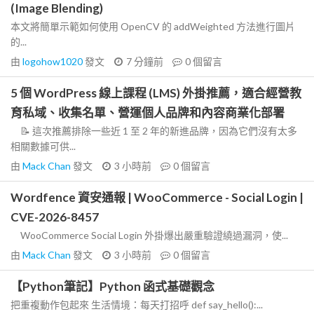
(Image Blending)
本文將簡單示範如何使用 OpenCV 的 addWeighted 方法進行圖片
的...
由
logohow1020
發文
7 分鐘前
0
個留言
5 個 WordPress 線上課程 (LMS) 外掛推薦，適合經營教
育私域、收集名單、營運個人品牌和內容商業化部署
📝 這次推薦排除一些近 1 至 2 年的新進品牌，因為它們沒有太多
相關數據可供...
由
Mack Chan
發文
3 小時前
0
個留言
Wordfence 資安通報 | WooCommerce - Social Login |
CVE-2026-8457
WooCommerce Social Login 外掛爆出嚴重驗證繞過漏洞，使...
由
Mack Chan
發文
3 小時前
0
個留言
【Python筆記】Python 函式基礎觀念
把重複動作包起來 生活情境：每天打招呼 def say_hello():...