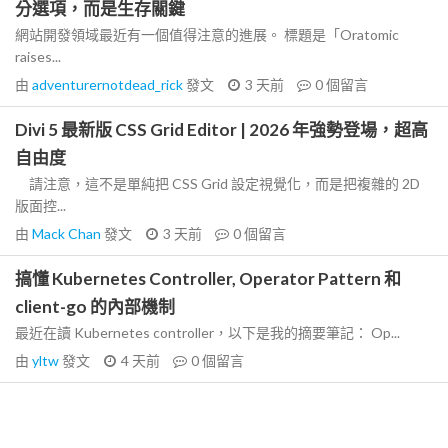
分選項，而是生存關鍵
網站開發領域最近有一個值得注意的進展。 標題是「Oratomic
raises...
由
adventurernotdead_rick
發文
3 天前
0
個留言
Divi 5 最新版 CSS Grid Editor | 2026 年強勢登場，超高
自由度
請注意，這不是單純把 CSS Grid 設定視覺化，而是把複雜的 2D
版面控...
由
Mack Chan
發文
3 天前
0
個留言
搞懂 Kubernetes Controller, Operator Pattern 和
client-go 的內部機制
最近在讀 Kubernetes controller，以下是我的摘要筆記： Op...
由
yltw
發文
4 天前
0
個留言