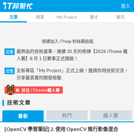
登入
文章
問答
My Project
徵才
聊天
按讚加入 iThelp 粉絲團追蹤
最熱血的技術盛事，連續 30 天的修煉【2026 iThome 鐵
公告
人賽】8 月 1 日賽事正式開啟！
全新專區「My Project」正式上線！邀請你用技術交流，
公告
分享最真實的開發經驗
前往 iThome鐵人賽
技術文章
熱門
鐵人賽
最新
[OpenCV 學習筆記] 2. 使用 OpenCV 進行影像混合