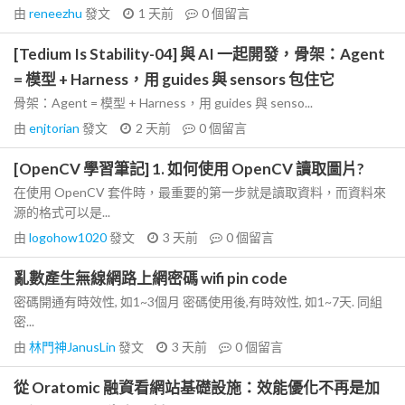
由
reneezhu
發文
1 天前
0
個留言
[Tedium Is Stability-04] 與 AI 一起開發，骨架：Agent
= 模型 + Harness，用 guides 與 sensors 包住它
骨架：Agent = 模型 + Harness，用 guides 與 senso...
由
enjtorian
發文
2 天前
0
個留言
[OpenCV 學習筆記] 1. 如何使用 OpenCV 讀取圖片?
在使用 OpenCV 套件時，最重要的第一步就是讀取資料，而資料來
源的格式可以是...
由
logohow1020
發文
3 天前
0
個留言
亂數產生無線網路上網密碼 wifi pin code
密碼開通有時效性, 如1~3個月 密碼使用後,有時效性, 如1~7天. 同組
密...
由
林門神JanusLin
發文
3 天前
0
個留言
從 Oratomic 融資看網站基礎設施：效能優化不再是加