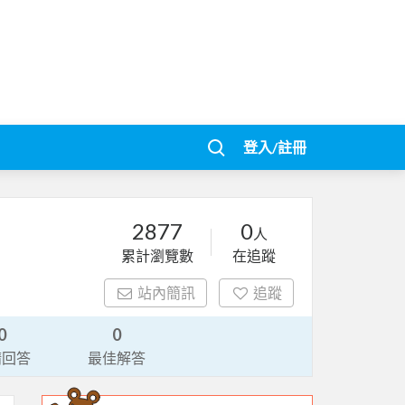
登入/註冊
2877
0
人
累計瀏覽數
在追蹤
站內簡訊
追蹤
0
0
請回答
最佳解答