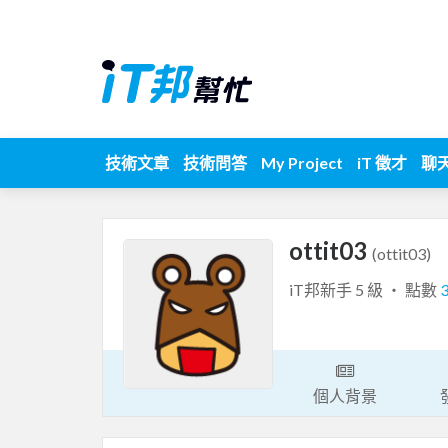
技術文章
技術問答
My Project
iT 徵才
聊
ottit03
(ottit03)
iT邦新手 5 級 ‧ 點數
個人背景