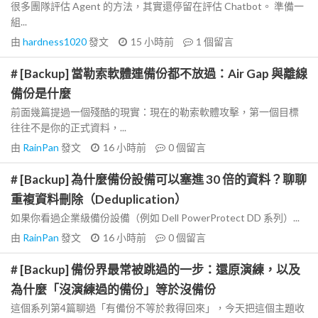
很多團隊評估 Agent 的方法，其實還停留在評估 Chatbot。 準備一
組...
由
hardness1020
發文
15 小時前
1
個留言
# [Backup] 當勒索軟體連備份都不放過：Air Gap 與離線
備份是什麼
前面幾篇提過一個殘酷的現實：現在的勒索軟體攻擊，第一個目標
往往不是你的正式資料，...
由
RainPan
發文
16 小時前
0
個留言
# [Backup] 為什麼備份設備可以塞進 30 倍的資料？聊聊
重複資料刪除（Deduplication）
如果你看過企業級備份設備（例如 Dell PowerProtect DD 系列）...
由
RainPan
發文
16 小時前
0
個留言
# [Backup] 備份界最常被跳過的一步：還原演練，以及
為什麼「沒演練過的備份」等於沒備份
這個系列第4篇聊過「有備份不等於救得回來」，今天把這個主題收