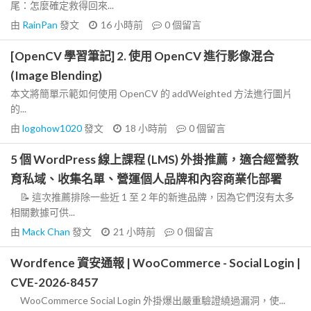
尾：怎麼確定救得回來...
由
RainPan
發文
16 小時前
0
個留言
[OpenCV 學習筆記] 2. 使用 OpenCV 進行影像混合
(Image Blending)
本文將簡單示範如何使用 OpenCV 的 addWeighted 方法進行圖片
的...
由
logohow1020
發文
18 小時前
0
個留言
5 個 WordPress 線上課程 (LMS) 外掛推薦，適合經營教
育私域、收集名單、營運個人品牌和內容商業化部署
📝 這次推薦排除一些近 1 至 2 年的新進品牌，因為它們沒有太多
相關數據可供...
由
Mack Chan
發文
21 小時前
0
個留言
Wordfence 資安通報 | WooCommerce - Social Login |
CVE-2026-8457
WooCommerce Social Login 外掛爆出嚴重驗證繞過漏洞，使...