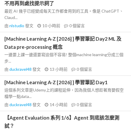
不用再到處找提示詞了
最近 AI 幾乎已經變成每天工作都會用到的工具。像是 ChatGPT、
Claud...
由
nlstudio
發文
10 小時前
0
個留言
[Machine Learning A-Z [2026] ] 學習筆記 Day2 ML 及
Data pre-processing 概念
一邊要上課一邊還要寫這個不容易! 整個machine learning分成三個
步...
由
duckravel48
發文
13 小時前
0
個留言
[Machine Learning A-Z [2026] ] 學習筆記 Day1
這個系列文章是Udemy上的課程延伸，因為我個人想趁著育嬰假空
檔學一點data...
由
duckravel48
發文
14 小時前
0
個留言
【Agent Evaluation 系列 1/6】Agent 到底該怎麼測
試？