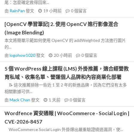
尾：怎麼確定救得回來...
由
RainPan
發文
19 小時前
0
個留言
[OpenCV 學習筆記] 2. 使用 OpenCV 進行影像混合
(Image Blending)
本文將簡單示範如何使用 OpenCV 的 addWeighted 方法進行圖片
的...
由
logohow1020
發文
20 小時前
0
個留言
5 個 WordPress 線上課程 (LMS) 外掛推薦，適合經營教
育私域、收集名單、營運個人品牌和內容商業化部署
📝 這次推薦排除一些近 1 至 2 年的新進品牌，因為它們沒有太多
相關數據可供...
由
Mack Chan
發文
1 天前
0
個留言
Wordfence 資安通報 | WooCommerce - Social Login |
CVE-2026-8457
WooCommerce Social Login 外掛爆出嚴重驗證繞過漏洞，使...