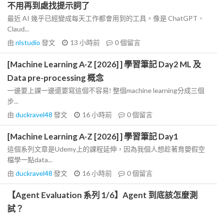
不用再到處找提示詞了
最近 AI 幾乎已經變成每天工作都會用到的工具。像是 ChatGPT、
Claud...
由
nlstudio
發文
13 小時前
0
個留言
[Machine Learning A-Z [2026] ] 學習筆記 Day2 ML 及
Data pre-processing 概念
一邊要上課一邊還要寫這個不容易! 整個machine learning分成三個
步...
由
duckravel48
發文
16 小時前
0
個留言
[Machine Learning A-Z [2026] ] 學習筆記 Day1
這個系列文章是Udemy上的課程延伸，因為我個人想趁著育嬰假空
檔學一點data...
由
duckravel48
發文
16 小時前
0
個留言
【Agent Evaluation 系列 1/6】Agent 到底該怎麼測
試？