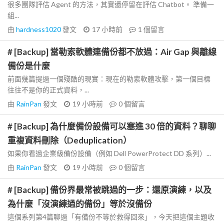
很多團隊評估 Agent 的方法，其實還停留在評估 Chatbot。 準備一
組...
由
hardness1020
發文
17 小時前
1
個留言
# [Backup] 當勒索軟體連備份都不放過：Air Gap 與離線
備份是什麼
前面幾篇提過一個殘酷的現實：現在的勒索軟體攻擊，第一個目標
往往不是你的正式資料，...
由
RainPan
發文
19 小時前
0
個留言
# [Backup] 為什麼備份設備可以塞進 30 倍的資料？聊聊
重複資料刪除（Deduplication）
如果你看過企業級備份設備（例如 Dell PowerProtect DD 系列）...
由
RainPan
發文
19 小時前
0
個留言
# [Backup] 備份界最常被跳過的一步：還原演練，以及
為什麼「沒演練過的備份」等於沒備份
這個系列第4篇聊過「有備份不等於救得回來」，今天把這個主題收