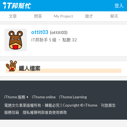
登入
文章
問答
My Project
徵才
聊天
ottit03
(
ottit03
)
iT邦新手
5
級 ‧ 點數
32
鐵人檔案
iThome 服務
iThome online
iThome Learning
電週文化事業版權所有、轉載必究 | Copyright © iThome
刊登廣告
服務信箱
隱私權聲明與會員使用條款