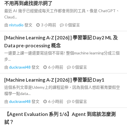
不用再到處找提示詞了
最近 AI 幾乎已經變成每天工作都會用到的工具。像是 ChatGPT、
Claud...
由
nlstudio
發文
3 小時前
0
個留言
[Machine Learning A-Z [2026] ] 學習筆記 Day2 ML 及
Data pre-processing 概念
一邊要上課一邊還要寫這個不容易! 整個machine learning分成三個
步...
由
duckravel48
發文
6 小時前
0
個留言
[Machine Learning A-Z [2026] ] 學習筆記 Day1
這個系列文章是Udemy上的課程延伸，因為我個人想趁著育嬰假空
檔學一點data...
由
duckravel48
發文
6 小時前
0
個留言
【Agent Evaluation 系列 1/6】Agent 到底該怎麼測
試？