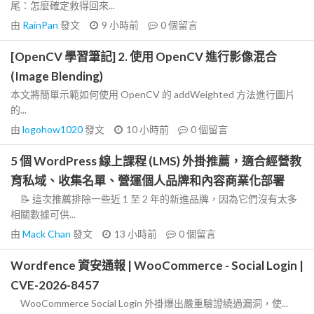
尾：怎麼確定救得回來...
由
RainPan
發文
9 小時前
0
個留言
[OpenCV 學習筆記] 2. 使用 OpenCV 進行影像混合
(Image Blending)
本文將簡單示範如何使用 OpenCV 的 addWeighted 方法進行圖片
的...
由
logohow1020
發文
10 小時前
0
個留言
5 個 WordPress 線上課程 (LMS) 外掛推薦，適合經營教
育私域、收集名單、營運個人品牌和內容商業化部署
📝 這次推薦排除一些近 1 至 2 年的新進品牌，因為它們沒有太多
相關數據可供...
由
Mack Chan
發文
13 小時前
0
個留言
Wordfence 資安通報 | WooCommerce - Social Login |
CVE-2026-8457
WooCommerce Social Login 外掛爆出嚴重驗證繞過漏洞，使...