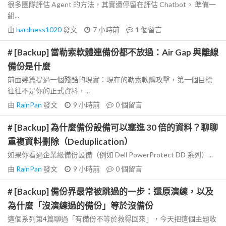
很多團隊評估 Agent 的方法，其實還停留在評估 Chatbot。 準備一
組...
由
hardness1020
發文
7 小時前
1
個留言
# [Backup] 當勒索軟體連備份都不放過：Air Gap 與離線
備份是什麼
前面幾篇提過一個殘酷的現實：現在的勒索軟體攻擊，第一個目標
往往不是你的正式資料，...
由
RainPan
發文
9 小時前
0
個留言
# [Backup] 為什麼備份設備可以塞進 30 倍的資料？聊聊
重複資料刪除（Deduplication）
如果你看過企業級備份設備（例如 Dell PowerProtect DD 系列）...
由
RainPan
發文
9 小時前
0
個留言
# [Backup] 備份界最常被跳過的一步：還原演練，以及
為什麼「沒演練過的備份」等於沒備份
這個系列第4篇聊過「有備份不等於救得回來」，今天把這個主題收