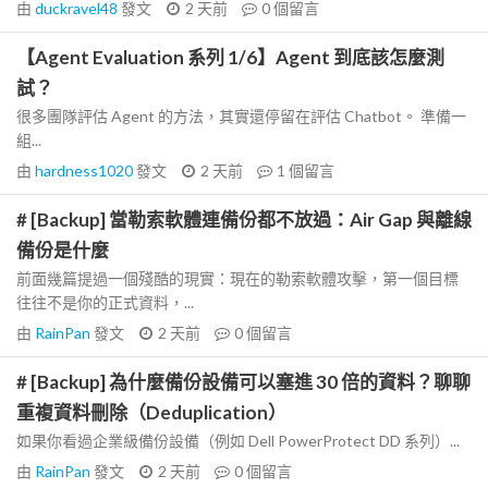
由
duckravel48
發文
2 天前
0
個留言
【Agent Evaluation 系列 1/6】Agent 到底該怎麼測
試？
很多團隊評估 Agent 的方法，其實還停留在評估 Chatbot。 準備一
組...
由
hardness1020
發文
2 天前
1
個留言
# [Backup] 當勒索軟體連備份都不放過：Air Gap 與離線
備份是什麼
前面幾篇提過一個殘酷的現實：現在的勒索軟體攻擊，第一個目標
往往不是你的正式資料，...
由
RainPan
發文
2 天前
0
個留言
# [Backup] 為什麼備份設備可以塞進 30 倍的資料？聊聊
重複資料刪除（Deduplication）
如果你看過企業級備份設備（例如 Dell PowerProtect DD 系列）...
由
RainPan
發文
2 天前
0
個留言