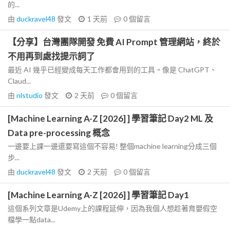
的...
由
duckravel48
發文
1 天前
0
個留言
【分享】台灣團隊開發 免費 AI Prompt 管理網站，終於
不用再到處找提示詞了
最近 AI 幾乎已經變成每天工作都會用到的工具。像是 ChatGPT、
Claud...
由
nlstudio
發文
2 天前
0
個留言
[Machine Learning A-Z [2026] ] 學習筆記 Day2 ML 及
Data pre-processing 概念
一邊要上課一邊還要寫這個不容易! 整個machine learning分成三個
步...
由
duckravel48
發文
2 天前
0
個留言
[Machine Learning A-Z [2026] ] 學習筆記 Day1
這個系列文章是Udemy上的課程延伸，因為我個人想趁著育嬰假空
檔學一點data...