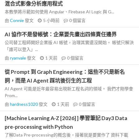
混合式影像分析應用程式
本教學將示範如何使用 Angular、Firebase AI Logic 與 G...
由
Connie
發文
5 小時前
0
個留言
AI 協作不是發帳號：企業要先畫出四條責任邊界
公司替工程師開好企業版 AI 帳號，治理其實還沒開始。 帳號只解決
「誰可以登入」...
由
ryanvale
發文
1 天前
0
個留言
從 Prompt 到 Graph Engineering：這些不只是新名
詞，而是 AI Agent 踩坑後衍生的工程
AI Agent 可能是近年最容易出現新工程名詞的領域。 我們才剛學會
Prom...
由
hardness1020
發文
1 天前
0
個留言
[Machine Learning A-Z [2026] ] 學習筆記 Day3 Data
pre-processing with Python
了解Data Pre-processing的概念後，接著就是要實作了 資料下載