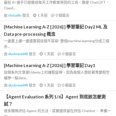
最近 AI 幾乎已經變成每天工作都會用到的工具。像是 ChatGPT、
Claud...
由
nlstudio
發文
1 天前
0
個留言
[Machine Learning A-Z [2026] ] 學習筆記 Day2 ML 及
Data pre-processing 概念
一邊要上課一邊還要寫這個不容易! 整個machine learning分成三個
步...
由
duckravel48
發文
1 天前
0
個留言
[Machine Learning A-Z [2026] ] 學習筆記 Day1
這個系列文章是Udemy上的課程延伸，因為我個人想趁著育嬰假空
檔學一點data...
由
duckravel48
發文
1 天前
0
個留言
【Agent Evaluation 系列 1/6】Agent 到底該怎麼測
試？
很多團隊評估 Agent 的方法，其實還停留在評估 Chatbot。 準備一