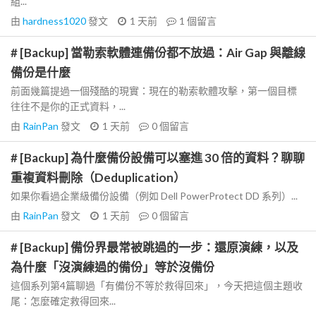
組...
由
hardness1020
發文
1 天前
1
個留言
# [Backup] 當勒索軟體連備份都不放過：Air Gap 與離線
備份是什麼
前面幾篇提過一個殘酷的現實：現在的勒索軟體攻擊，第一個目標
往往不是你的正式資料，...
由
RainPan
發文
1 天前
0
個留言
# [Backup] 為什麼備份設備可以塞進 30 倍的資料？聊聊
重複資料刪除（Deduplication）
如果你看過企業級備份設備（例如 Dell PowerProtect DD 系列）...
由
RainPan
發文
1 天前
0
個留言
# [Backup] 備份界最常被跳過的一步：還原演練，以及
為什麼「沒演練過的備份」等於沒備份
這個系列第4篇聊過「有備份不等於救得回來」，今天把這個主題收
尾：怎麼確定救得回來...