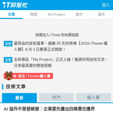
登入
文章
問答
My Project
徵才
聊天
按讚加入 iThelp 粉絲團追蹤
最熱血的技術盛事，連續 30 天的修煉【2026 iThome 鐵
公告
人賽】8 月 1 日賽事正式開啟！
全新專區「My Project」正式上線！邀請你用技術交流，
公告
分享最真實的開發經驗
前往 iThome鐵人賽
技術文章
熱門
鐵人賽
最新
AI 協作不是發帳號：企業要先畫出四條責任邊界