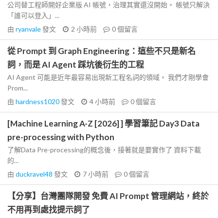
公司替工程師開好企業版 AI 帳號，治理其實還沒開始。 帳號只解決
「誰可以登入」...
由
ryanvale
發文
2 小時前
0
個留言
從 Prompt 到 Graph Engineering：這些不只是新名
詞，而是 AI Agent 踩坑後衍生的工程
AI Agent 可能是近年最容易出現新工程名詞的領域。 我們才剛學會
Prom...
由
hardness1020
發文
4 小時前
0
個留言
[Machine Learning A-Z [2026] ] 學習筆記 Day3 Data
pre-processing with Python
了解Data Pre-processing的概念後，接著就是要實作了 資料下載
的...
由
duckravel48
發文
7 小時前
0
個留言
【分享】台灣團隊開發 免費 AI Prompt 管理網站，終於
不用再到處找提示詞了