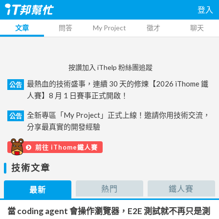
登入
文章
問答
My Project
徵才
聊天
按讚加入 iThelp 粉絲團追蹤
最熱血的技術盛事，連續 30 天的修煉【2026 iThome 鐵
公告
人賽】8 月 1 日賽事正式開啟！
全新專區「My Project」正式上線！邀請你用技術交流，
公告
分享最真實的開發經驗
前往 iThome鐵人賽
技術文章
熱門
鐵人賽
最新
當 coding agent 會操作瀏覽器，E2E 測試就不再只是測