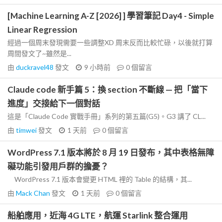
[Machine Learning A-Z [2026] ] 學習筆記 Day4 - Simple
Linear Regression
經過一個周末發現需要一些調整XD 周末反而比較忙碌，以後就打算
周間發文了~雖然是...
由
duckravel48
發文
9 小時前
0
個留言
Claude code 新手篇 5：換 section 不斷線 — 把「當下
進度」交接給下一個對話
這是「Claude Code 實戰手冊」系列的第五篇(G5)。G3 講了 CL...
由
timwei
發文
1 天前
0
個留言
WordPress 7.1 版本將於 8 月 19 日發布，其中表格無障
礙功能引發用戶群的擔憂？
WordPress 7.1 版本會變更 HTML 裡的 Table 的結構，其...
由
Mack Chan
發文
1 天前
0
個留言
船舶應用，近海 4G LTE，航運 Starlink 整合運用