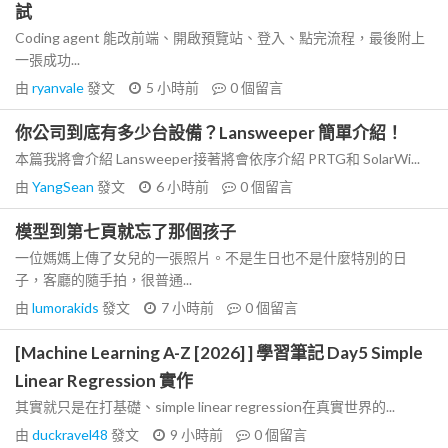
試
Coding agent 能改前端、開啟預覽站、登入、點完流程，最後附上
一張成功...
由
ryanvale
發文
5 小時前
0
個留言
你公司到底有多少台設備？Lansweeper 簡單介紹！
本篇我將會介紹 Lansweeper接著將會依序介紹 PRTG和 SolarWi...
由
YangSean
發文
6 小時前
0
個留言
模型到第七頁就忘了那個孩子
一位媽媽上傳了女兒的一張照片。不是生日也不是什麼特別的日
子，客廳的隨手拍，很普通...
由
lumorakids
發文
7 小時前
0
個留言
[Machine Learning A-Z [2026] ] 學習筆記 Day5 Simple
Linear Regression 實作
其實就只是在打基礎、simple linear regression在真實世界的...
由
duckravel48
發文
9 小時前
0
個留言