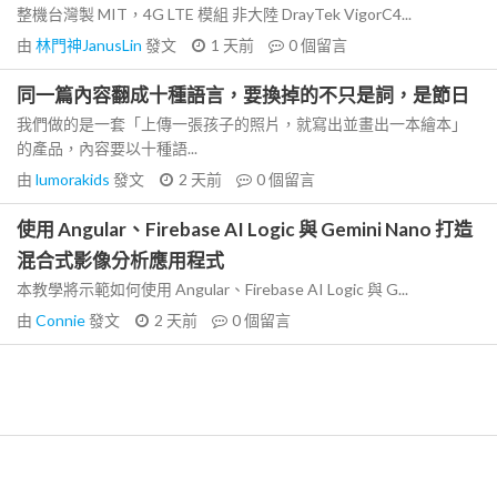
整機台灣製 MIT，4G LTE 模組 非大陸 DrayTek VigorC4...
由
林門神JanusLin
發文
1 天前
0
個留言
同一篇內容翻成十種語言，要換掉的不只是詞，是節日
我們做的是一套「上傳一張孩子的照片，就寫出並畫出一本繪本」
的產品，內容要以十種語...
由
lumorakids
發文
2 天前
0
個留言
使用 Angular、Firebase AI Logic 與 Gemini Nano 打造
混合式影像分析應用程式
本教學將示範如何使用 Angular、Firebase AI Logic 與 G...
由
Connie
發文
2 天前
0
個留言