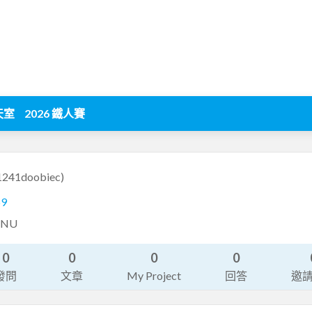
天室
2026 鐵人賽
1241doobiec)
69
NTNU
0
0
0
0
發問
文章
My Project
回答
邀