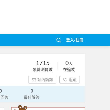
登入/註冊
1715
0
人
累計瀏覽數
在追蹤
站內簡訊
追蹤
0
0
請回答
最佳解答