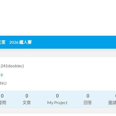
天室
2026 鐵人賽
1241doobiec)
69
NTNU
0
0
0
0
發問
文章
My Project
回答
邀