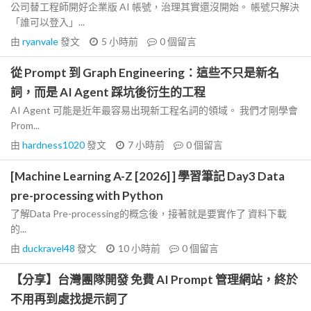
公司替工程師開好企業版 AI 帳號，治理其實還沒開始。 帳號只解決
「誰可以登入」...
由
ryanvale
發文
5 小時前
0
個留言
從 Prompt 到 Graph Engineering：這些不只是新名
詞，而是 AI Agent 踩坑後衍生的工程
AI Agent 可能是近年最容易出現新工程名詞的領域。 我們才剛學會
Prom...
由
hardness1020
發文
7 小時前
0
個留言
[Machine Learning A-Z [2026] ] 學習筆記 Day3 Data
pre-processing with Python
了解Data Pre-processing的概念後，接著就是要實作了 資料下載
的...
由
duckravel48
發文
10 小時前
0
個留言
【分享】台灣團隊開發 免費 AI Prompt 管理網站，終於
不用再到處找提示詞了