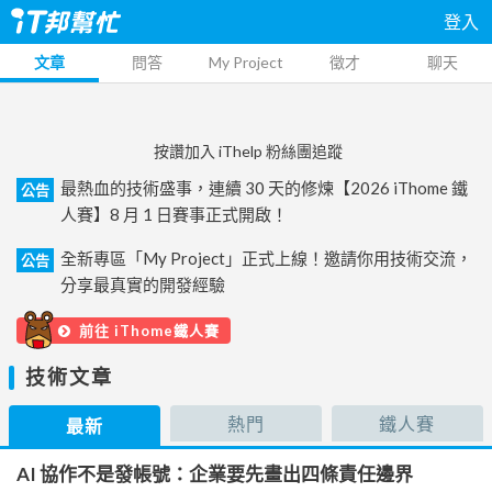
登入
文章
問答
My Project
徵才
聊天
按讚加入 iThelp 粉絲團追蹤
最熱血的技術盛事，連續 30 天的修煉【2026 iThome 鐵
公告
人賽】8 月 1 日賽事正式開啟！
全新專區「My Project」正式上線！邀請你用技術交流，
公告
分享最真實的開發經驗
前往 iThome鐵人賽
技術文章
熱門
鐵人賽
最新
AI 協作不是發帳號：企業要先畫出四條責任邊界