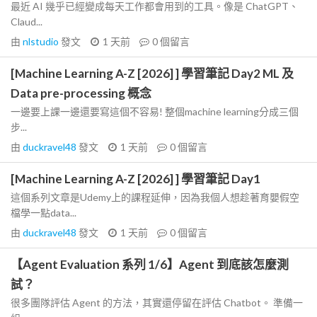
最近 AI 幾乎已經變成每天工作都會用到的工具。像是 ChatGPT、
Claud...
由
nlstudio
發文
1 天前
0
個留言
[Machine Learning A-Z [2026] ] 學習筆記 Day2 ML 及
Data pre-processing 概念
一邊要上課一邊還要寫這個不容易! 整個machine learning分成三個
步...
由
duckravel48
發文
1 天前
0
個留言
[Machine Learning A-Z [2026] ] 學習筆記 Day1
這個系列文章是Udemy上的課程延伸，因為我個人想趁著育嬰假空
檔學一點data...
由
duckravel48
發文
1 天前
0
個留言
【Agent Evaluation 系列 1/6】Agent 到底該怎麼測
試？
很多團隊評估 Agent 的方法，其實還停留在評估 Chatbot。 準備一