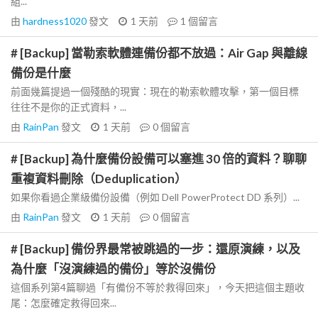
組...
由
hardness1020
發文
1 天前
1
個留言
# [Backup] 當勒索軟體連備份都不放過：Air Gap 與離線
備份是什麼
前面幾篇提過一個殘酷的現實：現在的勒索軟體攻擊，第一個目標
往往不是你的正式資料，...
由
RainPan
發文
1 天前
0
個留言
# [Backup] 為什麼備份設備可以塞進 30 倍的資料？聊聊
重複資料刪除（Deduplication）
如果你看過企業級備份設備（例如 Dell PowerProtect DD 系列）...
由
RainPan
發文
1 天前
0
個留言
# [Backup] 備份界最常被跳過的一步：還原演練，以及
為什麼「沒演練過的備份」等於沒備份
這個系列第4篇聊過「有備份不等於救得回來」，今天把這個主題收
尾：怎麼確定救得回來...