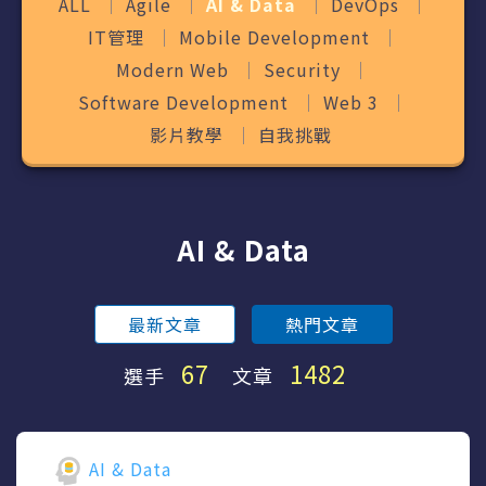
ALL
Agile
AI & Data
DevOps
IT管理
Mobile Development
Modern Web
Security
Software Development
Web 3
影片教學
自我挑戰
AI & Data
最新文章
熱門文章
67
1482
選手
文章
AI & Data