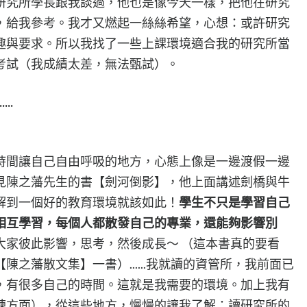
研究所學長跟我談過，他也是像今天一樣，把他在研究
，給我參考。我才又燃起一絲絲希望，心想：或許研究
趣與要求。所以我找了一些上課環境適合我的研究所當
考試（我成績太差，無法甄試）。
.....
時間讓自己自由呼吸的地方，心態上像是一邊渡假一邊
見陳之藩先生的書【劍河倒影】，他上面講述劍橋與牛
解到一個好的教育環境就該如此！
學生不只是學習自己
相互學習，每個人都散發自己的專業，還能夠影響別
大家彼此影響，思考，然後成長～ （這本書真的要看
之藩散文集】一書）......我就讀的資管所，我前面已
，有很多自己的時間。這就是我需要的環境。加上我有
練方面），從這些地方，慢慢的讓我了解：讀研究所的