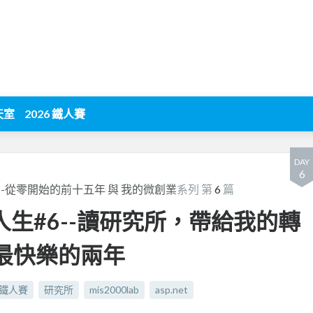
天室
2026 鐵人賽
DAY
6
場」--從零開始的前十五年 與 我的微創業
系列 第
6
篇
的IT人生#6--讀研究所，帶給我的轉
學最快樂的兩年
鐵人賽
研究所
mis2000lab
asp.net