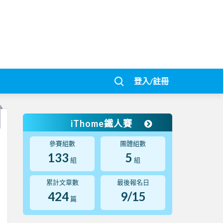
登入/註冊
iThome鐵人賽
參賽組數
團體組數
133
5
組
組
累計文章數
最後報名日
424
9/15
篇