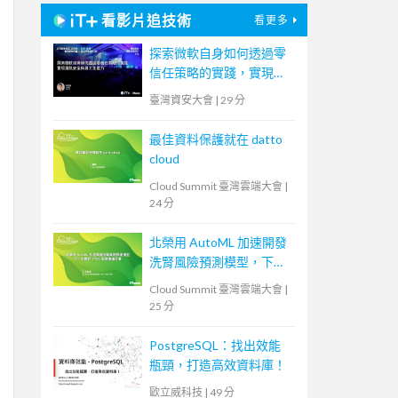
看影片追技術
看更多
探索微軟自身如何透過零
信任策略的實踐，實現資
訊安全與員工生產力
臺灣資安大會
|
29 分
最佳資料保護就在 datto
cloud
Cloud Summit 臺灣雲端大會
|
24 分
北榮用 AutoML 加速開發
洗腎風險預測模型，下一
步要取 TFDA 認證推廣全
Cloud Summit 臺灣雲端大會
|
臺
25 分
PostgreSQL：找出效能
瓶頸，打造高效資料庫！
歐立威科技
|
49 分