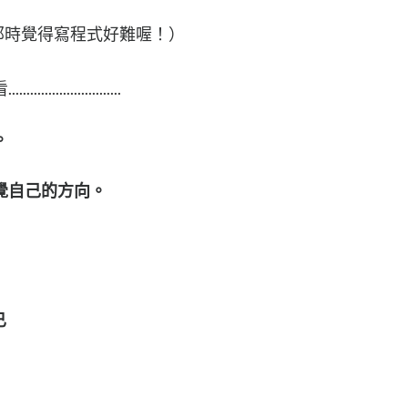
那時覺得寫程式好難喔！）
................
。
覺自己的方向。
已