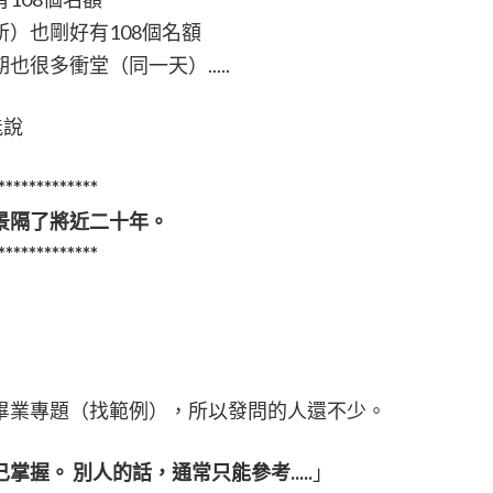
）也剛好有108個名額
很多衝堂（同一天）.....
能說
*************
景隔了將近二十年。
*************
畢業專題（找範例），所以發問的人還不少。
握。 別人的話，通常只能參考.....
」