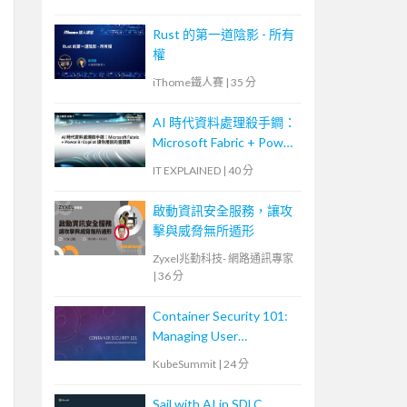
Rust 的第一道陰影 - 所有
權
iThome鐵人賽
|
35 分
AI 時代資料處理殺手鐧：
Microsoft Fabric + Power
BI Copilot 讓你用說的畫
IT EXPLAINED
|
40 分
圖表
啟動資訊安全服務，讓攻
擊與威脅無所遁形
Zyxel兆勤科技- 網路通訊專家
|
36 分
Container Security 101:
Managing User
Permissions for Volumes
KubeSummit
|
24 分
Sail with AI in SDLC