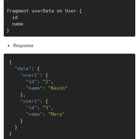
fragment userData on User {

  id

  name

Response
{

"data"
: {

"user1"
: {

"id"
: 
"2"
,

"name"
: 
"Kevin"
    },

"user2"
: {

"id"
: 
"3"
,

"name"
: 
"Mary"
    }

  }
