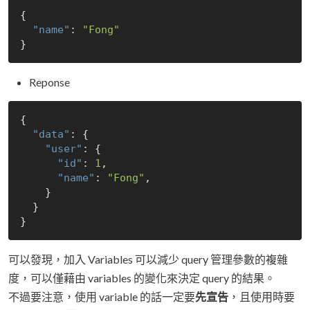
{

"name"
: 
"Fong"
Reponse
{

"data"
: {

"user"
: {

"id"
: 
1
,

"name"
: 
"Fong"
,

    }

  }

可以發現，加入 Variables 可以減少 query 管理參數的複雜
度，可以僅藉由 variables 的變化來決定 query 的結果。
不過要注意，使用 variable 的話一定要
先宣告
，且使用時要