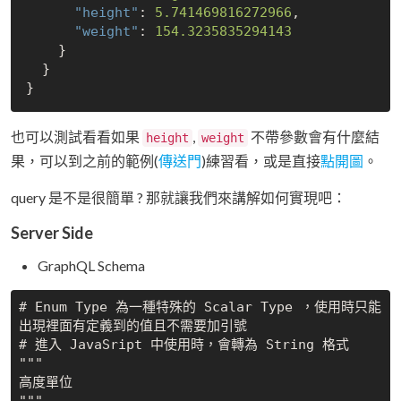
"height"
: 
5.741469816272966
,

"weight"
: 
154.3235835294143
    }

  }

也可以測試看看如果
,
不帶參數會有什麼結
height
weight
果，可以到之前的範例(
傳送門
)練習看，或是直接
點開圖
。
query 是不是很簡單 ? 那就讓我們來講解如何實現吧：
Server Side
GraphQL Schema
# Enum Type 為一種特殊的 Scalar Type ，使用時只能
出現裡面有定義到的值且不需要加引號

# 進入 JavaSript 中使用時，會轉為 String 格式

"""

高度單位
