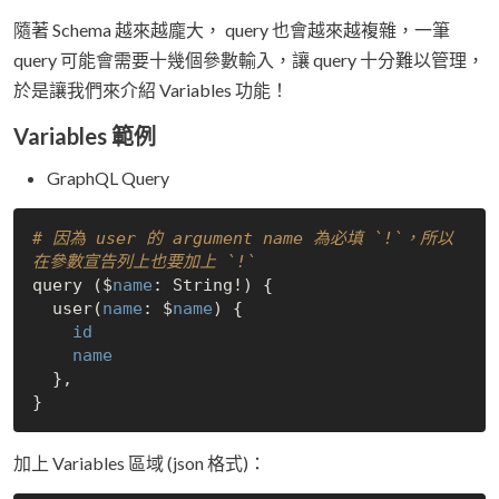
隨著 Schema 越來越龐大， query 也會越來越複雜，一筆
query 可能會需要十幾個參數輸入，讓 query 十分難以管理，
於是讓我們來介紹 Variables 功能！
Variables 範例
GraphQL Query
# 因為 user 的 argument name 為必填 `!`，所以
在參數宣告列上也要加上 `!`
query ($
name
: String!) {

  user(
name
: $
name
) {

id
name
  },

加上 Variables 區域 (json 格式)：