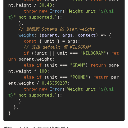
nt.height / 
30.48
;

throw
new
Error
(
`Height unit "
${uni
t}
" not supported.`
);

    },

// 對應到 Schema 的 User.weight
weight
: 
(
parent, args, context
) =>
 {

const
 { unit } = args;

// 支援 default 值 KILOGRAM
if
 (!unit || unit === 
"KILOGRAM"
) 
ret
urn
 parent.weight;

else
if
 (unit === 
"GRAM"
) 
return
 pare
nt.weight * 
100
;

else
if
 (unit === 
"POUND"
) 
return
 par
ent.weight / 
0.45359237
;

throw
new
Error
(
`Weight unit "
${uni
t}
" not supported.`
);

    }

  },
