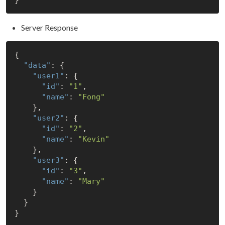
Server Response
{

"data"
: {

"user1"
: {

"id"
: 
"1"
,

"name"
: 
"Fong"
    },

"user2"
: {

"id"
: 
"2"
,

"name"
: 
"Kevin"
    },

"user3"
: {

"id"
: 
"3"
,

"name"
: 
"Mary"
    }

  }
