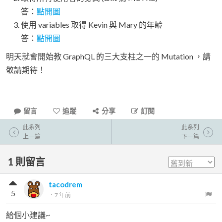
答：
點開圖
使用 variables 取得 Kevin 與 Mary 的年齡
答：
點開圖
明天就會開始教 GraphQL 的三大支柱之一的 Mutation ，請
敬請期待！
留言
追蹤
分享
訂閱
此系列
此系列
上一篇
下一篇
1
則留言
tacodrem
5
．
7 年前
給個小建議~