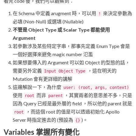
看完 code 後，我們可以觀察到：
在 Schema 中定義 arugment 時，可以用
來決定參數為
!
必填 (Non-Null) 或選填 (Nullable)
不管是 Object Type 或 Scalar Type 都能使用
Argument
若參數涉及某些特定字串，那事先定義 Enum Type 會是
一個好選擇來避免 magic number 氾濫
如果想要傳入的 Argument 可以如 Object 的型態的話，
需要另外定義
，這在明天的
Input Object Type
Mutation 會有更詳細的講解
這邊解說一下，為什麼
user: (root, args, context)
使用
而非
，其實兩者的意思差不多，只是
root
parent
因為 Query 已經是最外層的 field ，所以他的 parent 就是
，而這個 root 的值是可以透過初始化 Apollo
root
Server 時指定進去的 (預設為
)。
{}
Variables 掌握所有變化