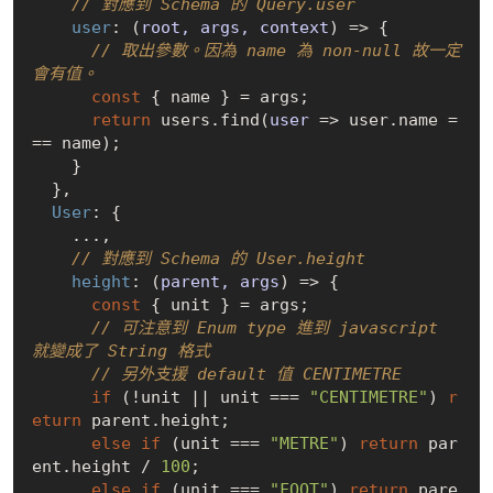
// 對應到 Schema 的 Query.user
user
: 
(
root, args, context
) =>
 {

// 取出參數。因為 name 為 non-null 故一定
會有值。
const
 { name } = args;

return
 users.find(
user
 =>
 user.name =
== name);

    }

  },

User
: {

    ...,

// 對應到 Schema 的 User.height
height
: 
(
parent, args
) =>
 {

const
 { unit } = args;

// 可注意到 Enum type 進到 javascript 
就變成了 String 格式
// 另外支援 default 值 CENTIMETRE
if
 (!unit || unit === 
"CENTIMETRE"
) 
r
eturn
 parent.height;

else
if
 (unit === 
"METRE"
) 
return
 par
ent.height / 
100
;

else
if
 (unit === 
"FOOT"
) 
return
 pare