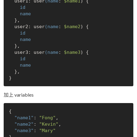
  user1: user
(name
: 
$name1
) {

 id
 name
  },

  user2: user
(name
: 
$name2
) {

 id
 name
  },

  user3: user
(name
: 
$name3
) {

 id
 name
  },

加上 variables
{

"name1"
: 
"Fong"
,

"name2"
: 
"Kevin"
,

"name3"
: 
"Mary"