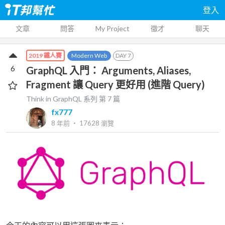
登入
文章
問答
My Project
徵才
聊天
Modern Web
DAY
7
2019 鐵人賽
6
GraphQL 入門： Arguments, Aliases,
Fragment 讓 Query 更好用 (進階 Query)
Think in GraphQL
系列 第
7
篇
fx777
8 年前
‧
17628
瀏覽