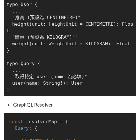
type User {

  ...

  "身高 (預設為 CENTIMETRE)"

  height(unit: HeightUnit = CENTIMETRE): Floa
t

  "體重 (預設為 KILOGRAM)""

  weight(unit: WeightUnit = KILOGRAM): Float

}

type Query {

  ...

  "取得特定 user (name 為必填)"

  user(name: String!): User

GraphQL Resolver
const
 resolverMap = {

Query
: {

    ...
