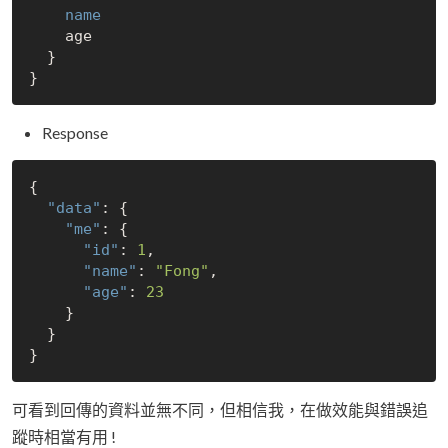
name
    age

  }

Response
{

"data"
: {

"me"
: {

"id"
: 
1
,

"name"
: 
"Fong"
,

"age"
: 
23
    }

  }

可看到回傳的資料並無不同，但相信我，在做效能與錯誤追
蹤時相當有用 !