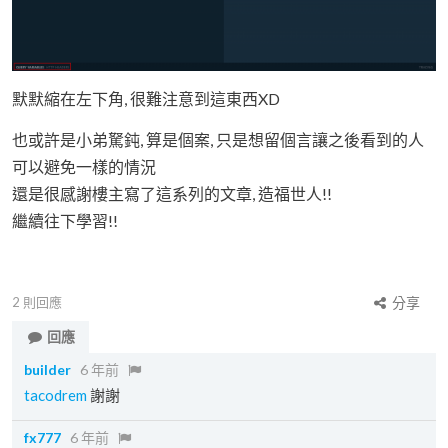
默默縮在左下角, 很難注意到這東西XD
也或許是小弟駑鈍, 算是個案, 只是想留個言讓之後看到的人
可以避免一樣的情況
還是很感謝樓主寫了這系列的文章, 造福世人!!
繼續往下學習!!
2
則回應
分享
回應
builder
6 年前
tacodrem
謝謝
fx777
6 年前