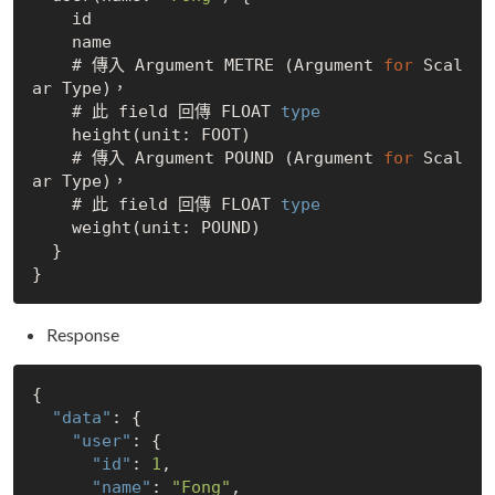
    id

    name

    # 傳入 Argument METRE (Argument 
for
 Scal
ar Type)，

    # 此 field 回傳 FLOAT
    height(unit: FOOT)

    # 傳入 Argument POUND (Argument 
for
 Scal
ar Type)，

    # 此 field 回傳 FLOAT
    weight(unit: POUND)

  }

Response
{

"data"
: {

"user"
: {

"id"
: 
1
,

"name"
: 
"Fong"
,
