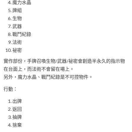
魔力水晶
牌組
生物
武器
戰鬥紀錄
法術
祕密
實作部份，手牌召喚生物/武器/祕密會創造半永久的指示物
在台面上，而法術不會留在場上。
另外，魔力水晶、戰鬥紀錄是不可控物件。
行動：
出牌
返回
抽牌
捨棄