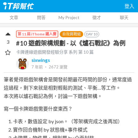
登入
文章
問答
My Project
徵才
聊天
自我挑戰組
DAY
10
第 11 屆 iThome 鐵人賽
3
#10 遊戲架構規劃 - 以《爐石戰記》為例
卡牌連線遊戲開發經驗分享
系列 第
10
篇
sixwings
7 年前
‧
2672
瀏覽
筆者覺得遊戲架構會是開發前期最花時間的部份，通常度過
這過程，剩下來就是相對輕鬆的測試、平衡…等工作。
本次將以爐石戰記為例，討論一下遊戲架構。
寫一個卡牌遊戲需要什麼東西？
卡表，數值設定 by json。（等架構完成之後再加）
實作回合機制 by 狀態機+事件模式
卡牌層、物件層、規則層 by 介面封裝