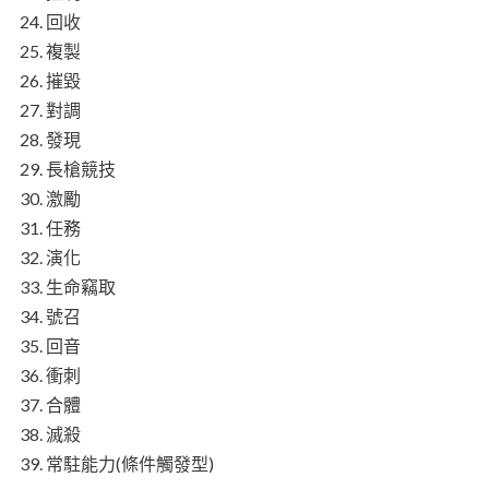
回收
複製
摧毀
對調
發現
長槍競技
激勵
任務
演化
生命竊取
號召
回音
衝刺
合體
滅殺
常駐能力(條件觸發型)