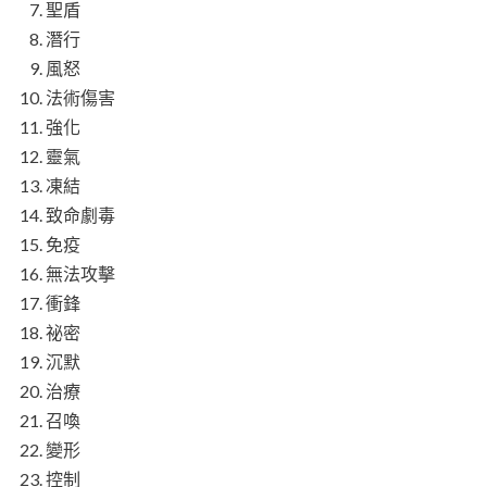
聖盾
潛行
風怒
法術傷害
強化
靈氣
凍結
致命劇毒
免疫
無法攻擊
衝鋒
祕密
沉默
治療
召喚
變形
控制