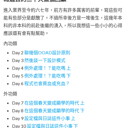
進入業界至今約六七年，前方有許多厲害的前輩，寫這些可
能有些部分是獻醜了。不過所幸後方是一堆後生，這幾年本
科的非本科的前赴後繼的湧入，所以我想這一些小小的心得
應該還有會有點幫助。
內功類
Day 2
聊幾個OOAD設計原則
Day 3
然後談一下設計模式
Day 4
例外處理！？能吃嗎 上
Day 5
例外處理！？能吃嗎 下
Day 6
程式也會貧血或充血？
外功類
Day 7
在這個春天變成顯學的時代 上
Day 8
在這個春天變成顯學的時代 下
Day 9
設定檔與日誌這件小事 上
Day 10
設定檔與日誌這件小事 下