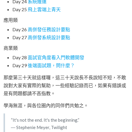
Day 24
系統維運
Day 25
飛上雲端上青天
應用類
Day 26
高併發任務設計要點
Day 27
高併發系統設計要點
商業類
Day 28
面試官角度看入門軟體開發
Day 29
後端面試題，問什麼？
那麼第三十天就這樣囉，這三十天說長不長說短不短，不敢
說對大家有實際的幫助，一些經驗記錄而已，如果有錯誤或
是有問題都請不吝指教。
學海無涯，與各位圈內的同伴們共勉之。
“It's not the end. It's the beginning.”
― Stephenie Meyer, Twilight