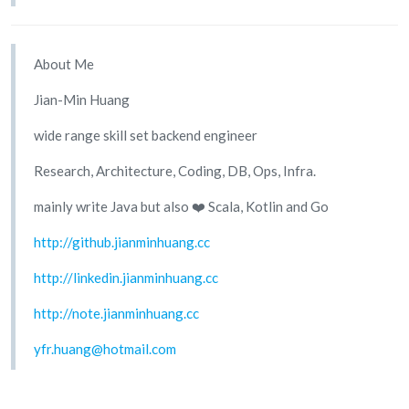
About Me
Jian-Min Huang
wide range skill set backend engineer
Research, Architecture, Coding, DB, Ops, Infra.
mainly write Java but also ❤️ Scala, Kotlin and Go
http://github.jianminhuang.cc
http://linkedin.jianminhuang.cc
http://note.jianminhuang.cc
yfr.huang@hotmail.com