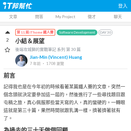
登入
文章
問答
My Project
徵才
聊天
Software Development
DAY
30
第 11 屆 iThome 鐵人賽
2
小結＆展望
後端攻城獅的實戰筆記
系列 第
30
篇
Jian-Min (Vincent) Huang
7 年前
‧
1708
瀏覽
前言
記得我也是在今年初的時候看著某篇鐵人賽的文章，突然一
個念頭就決定要參加這一屆的，然後進行了一些尋找題目跟
屯稿之旅，真心佩服那些當天寫的人，真的蠻硬的。一轉眼
這就是第三十篇，果然時間就跟乳溝一樣，擠著擠著就有
了。
為過去的三十天做個回顧