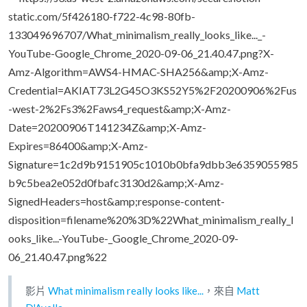
影片
What minimalism really looks like...
，來自
Matt