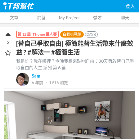
登入
文章
問答
My Project
徵才
聊天
自我挑戰組
DAY
6
第 12 屆 iThome 鐵人賽
3
[替自己爭取自由] 極簡能替生活帶來什麼效
益 ? #解法一 #極簡生活
我是誰？我在哪裡？今晚我想來點自由：30天勇敢替自己爭
取自由的人生
系列 第
6
篇
Sam
6 年前
‧
1916
瀏覽