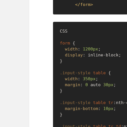
</
form
>
CSS

form
 {

width
: 
1200px
;

display
: inline-block;

}

.input-style
table
 {

width
: 
350px
;

margin
: 
0
 auto 
30px
;

}

.input-style
table
tr
:nth-
margin-bottom
: 
10px
;

}

.input-style
table
tr
td
:n