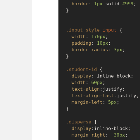
border
: 
1px
 solid 
#999
;

}

.input-style
input
 {

width
: 
170px
;

padding
: 
10px
;

border-radius
: 
3px
;

}

.student-id
 {

display
: inline-block;

width
: 
60px
;

text-align
:justify;

text-align-last
:justify;

margin-left
: 
5px
;

}

.disperse
 {

display
:inline-block;

margin-right
: -
30px
;
