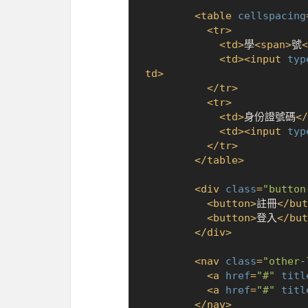
<
table
cellspacing
<
tr
>
<
td
>
學
<
span
>
號
<
<
td
>
<
input
typ
td
>
</
tr
>
<
tr
>
<
td
>
身份證號碼
</
<
td
>
<
input
typ
</
tr
>
</
table
>
<
div
class
=
"button
<
button
>
註冊
</
but
<
button
>
登入
</
but
</
div
>
<
nav
class
=
"other-
<
a
href
=
"#"
titl
<
a
href
=
"#"
titl
</
nav
>