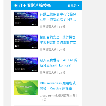
看影片追技術
看更多
在鏈上使用去中心化錢包
互動，你安心嗎？ 分析與
比較目前流行的去中心化
臺灣資安大會
|
34 分
錢包保護機制
智能合約安全 - 基於機器
學習的智能合約審計方式
臺灣資安大會
|
29 分
駭入真實世界：APT41 的
新分支 Earth Longzhi
臺灣資安大會
|
23 分
K8s serverless 應用程式
開發，Knative 這條路
Cloud Summit 臺灣雲端大會
|
30 分