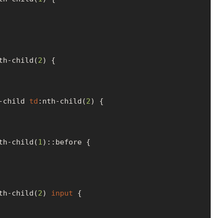
th-child
(
2
) {

-child
td
:nth-child
(
2
) {

th-child
(
1
)
::before
 {

th-child
(
2
) 
input
 {
