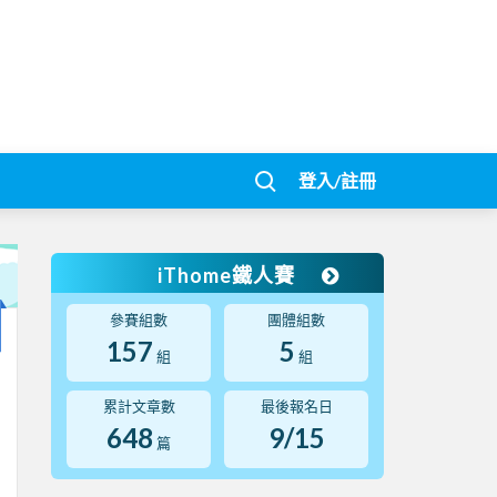
登入/註冊
iThome鐵人賽
參賽組數
團體組數
157
5
組
組
累計文章數
最後報名日
648
9/15
篇