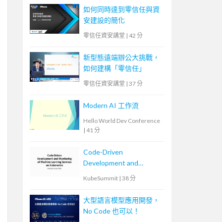
如何同時達到零信任與資
安建設的簡化
零信任資安講堂
|
42 分
新型態遠端辦公大挑戰，
如何建構「零信任」
零信任資安講堂
|
37 分
Modern AI 工作流
Hello World Dev Conference
|
41 分
Code-Driven
Development and
Monitoring of Machine
KubeSummit
|
38 分
Learning Services on
Kubernetes
大型語言模型應用開發，
No Code 也可以！