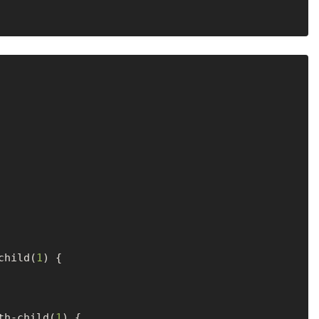
child
(
1
) {

th-child
(
1
) {
