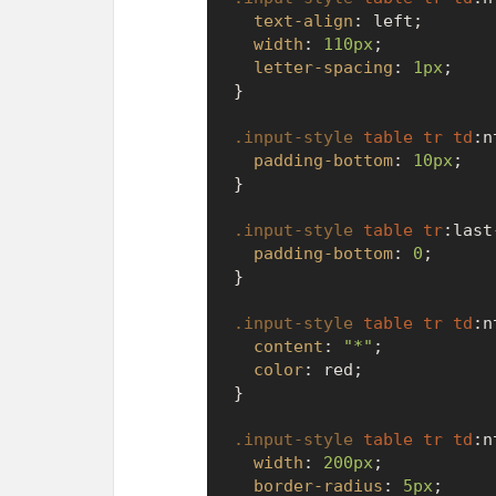
text-align
: left;

width
: 
110px
;

letter-spacing
: 
1px
;

}

.input-style
table
tr
td
:n
padding-bottom
: 
10px
;

}

.input-style
table
tr
:last
padding-bottom
: 
0
;

}

.input-style
table
tr
td
:n
content
: 
"*"
;

color
: red;

}

.input-style
table
tr
td
:n
width
: 
200px
;

border-radius
: 
5px
;
