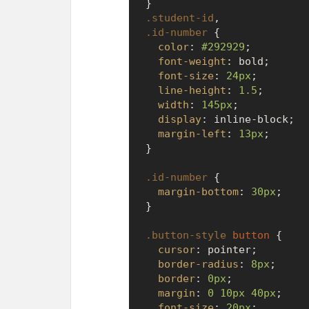
.student-id
.id-number
 {

color
: 
#292929
;

font-weight
: bold;

font-size
: 
24px
;

line-height
: 
1.5
;

width
: 
145px
;

display
: inline-block;

margin-left
: 
13px
;

}

.id-number
 {

margin-bottom
: 
30px
;

}

.button-style
button
 {

cursor
: pointer;

border-radius
: 
8px
;

border
: 
0px
;

margin
: 
0
10px
40px
;

font-size
: 
20px
;
