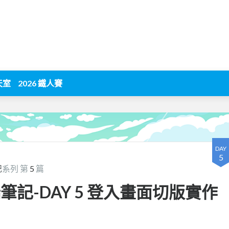
天室
2026 鐵人賽
DAY
5
記
系列 第
5
篇
筆記-DAY 5 登入畫面切版實作