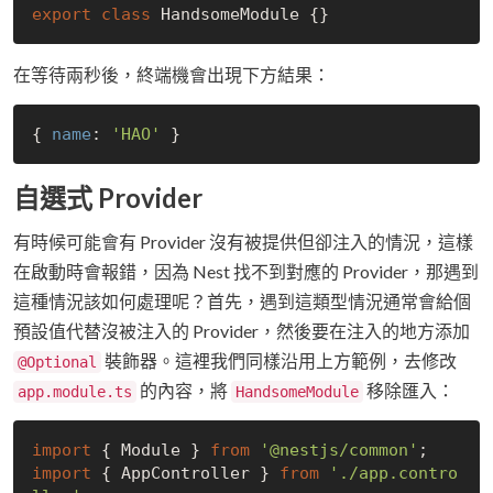
export
class
在等待兩秒後，終端機會出現下方結果：
{ 
name
: 
'HAO'
自選式 Provider
有時候可能會有 Provider 沒有被提供但卻注入的情況，這樣
在啟動時會報錯，因為 Nest 找不到對應的 Provider，那遇到
這種情況該如何處理呢？首先，遇到這類型情況通常會給個
預設值代替沒被注入的 Provider，然後要在注入的地方添加
裝飾器。這裡我們同樣沿用上方範例，去修改
@Optional
的內容，將
移除匯入：
app.module.ts
HandsomeModule
import
 { Module } 
from
'@nestjs/common'
import
 { AppController } 
from
'./app.contro