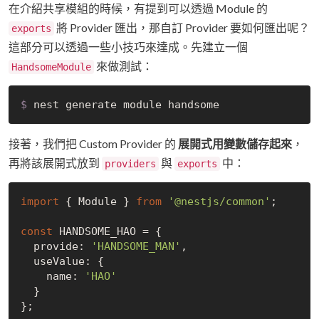
在介紹共享模組的時候，有提到可以透過 Module 的
將 Provider 匯出，那自訂 Provider 要如何匯出呢？
exports
這部分可以透過一些小技巧來達成。先建立一個
來做測試：
HandsomeModule
$
 nest generate module handsome
接著，我們把 Custom Provider 的
展開式用變數儲存起來
，
再將該展開式放到
與
中：
providers
exports
import
 { Module } 
from
'@nestjs/common'
;

const
 HANDSOME_HAO = {

  provide: 
'HANDSOME_MAN'
,

  useValue: {

    name: 
'HAO'
  }

};
