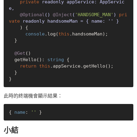
private
 readonly appService: AppServic
e,

@Optional
() 
@Inject
(
'HANDSOME_MAN'
) 
pri
vate
 readonly handsomeMan = { name: '' }

) {

console
.log(
this
.handsomeMan);

  }

@Get
()

  getHello(): 
string
 {

return
this
.appService.getHello();

  }

此時的終端機會顯示結果：
{ 
name
: 
''
小結