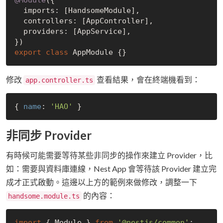
  imports: [HandsomeModule],

  controllers: [AppController],

  providers: [AppService],

export
class
修改
查看結果，會在終端機看到：
app.controller.ts
{ 
name
: 
'HAO'
非同步 Provider
有時候可能需要等待某些非同步的操作來建立 Provider，比
如：需要與資料庫連線，Nest App 會等待該 Provider 建立完
成才正式啟動。這邊以上方的範例來做修改，調整一下
的內容：
handsome.module.ts
import
 { Module } 
from
'@nestjs/common'
;
