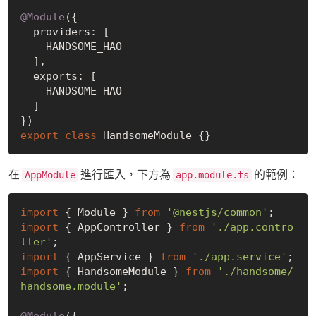
@Module
({

  providers: [

    HANDSOME_HAO

  ],

  exports: [

    HANDSOME_HAO

  ]

export
class
在
進行匯入，下方為
的範例：
AppModule
app.module.ts
import
 { Module } 
from
'@nestjs/common'
import
 { AppController } 
from
'./app.contro
ller'
import
 { AppService } 
from
'./app.service'
import
 { HandsomeModule } 
from
'./handsome/
handsome.module'
;

@Module
({
