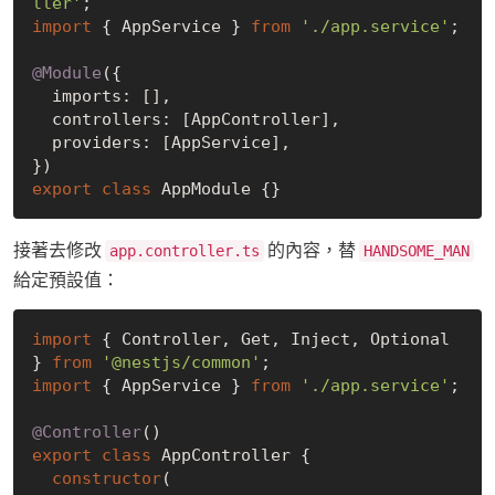
ller'
import
 { AppService } 
from
'./app.service'
;

@Module
({

  imports: [],

  controllers: [AppController],

  providers: [AppService],

export
class
接著去修改
的內容，替
app.controller.ts
HANDSOME_MAN
給定預設值：
import
 { Controller, Get, Inject, Optional 
} 
from
'@nestjs/common'
import
 { AppService } 
from
'./app.service'
;

@Controller
export
class
 AppController {

constructor
(