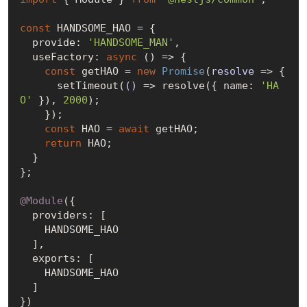
const
 HANDSOME_HAO = {

  provide: 
'HANDSOME_MAN'
,

  useFactory: 
async
 () => {

const
 getHAO = 
new
Promise
(
resolve
 =>
 {

      setTimeout(
()
 =>
 resolve({ name: 
'HA
O'
 }), 
2000
);

    });

const
 HAO = 
await
 getHAO;

return
 HAO;

  }

};

@Module
({

  providers: [

    HANDSOME_HAO

  ],

  exports: [

    HANDSOME_HAO

  ]
