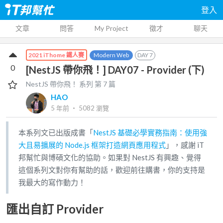
登入
文章
問答
My Project
徵才
聊天
Modern Web
DAY
7
2021 iThome 鐵人賽
0
[NestJS 帶你飛！] DAY07 - Provider (下)
NestJS 帶你飛！
系列 第
7
篇
HAO
5 年前
‧
5082
瀏覽
本系列文已出版成書「
NestJS 基礎必學實務指南：使用強
大且易擴展的 Node.js 框架打造網頁應用程式
」，感謝 iT
邦幫忙與博碩文化的協助。如果對 NestJS 有興趣、覺得
這個系列文對你有幫助的話，歡迎前往購書，你的支持是
我最大的寫作動力！
匯出自訂 Provider