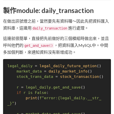
製作module: daily_transaction
在做出訊號燈之前，當然要先有資料囉～因此先把資料匯入
資料庫，這邊用
進行處理。
daily_transaction
這邊就很簡單，直接把先前做好的三個模組時做出來，並且
呼叫他們的
，把資料匯入MySQL中。中間
get_and_save()
多加個判斷，來通知資料沒有新增成功。
legal_daily
 = 
legal_daily_future_option
()
market_data
 = 
daily_market_info
()
stock_trans_data
 = 
stock_transaction
()
r
 = 
legal_daily.get_and_save
()

if
r
is
False
:

print
(
f
"error:{legal_daily.__str_
_}"
)
r
 = 
market_data.get_and_save
()
