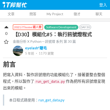
登入
文章
問答
My Project
徵才
聊天
Software Development
DAY
30
2021 iThome 鐵人賽
0
【D30】模組化#5：執行訊號燈程式
金融分析 X Python－訊號燈
系列 第
30
篇
eyelash*睫毛
5 年前
‧
1170
瀏覽
前言
把寫入資料、製作訊號燈的功能模組化了，接著要整合整個
程式，所以製作了
作為把所有訊號燈呈現
run_get_data.py
出來的模組。
本日程式碼使用：
run_get_data.py