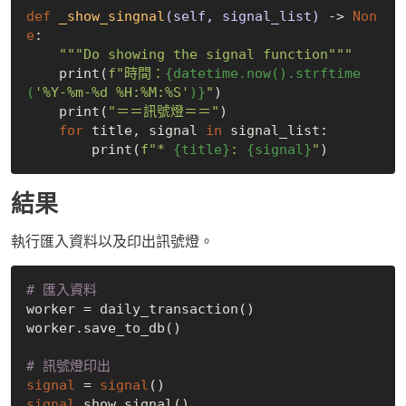
def
_show_singnal
(self, signal_list)
 -> 
Non
e
:
"""Do showing the signal function"""
    print(
f"時間：
{datetime.now().strftime
(
'%Y-%m-%d %H:%M:%S'
)}
"
)

    print(
"＝＝訊號燈＝＝"
)

for
 title, signal 
in
 signal_list:

        print(
f"* 
{title}
: 
{signal}
"
結果
執行匯入資料以及印出訊號燈。
# 匯入資料
worker = daily_transaction()

worker.save_to_db()

# 訊號燈印出
signal
 = 
signal
signal