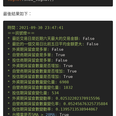
最後結果如下：
時間：2021-09-30
23
:47:41
＝＝訊號燈＝＝
*
最近交易日是近期六天最大的交易金額:
False
*
最近的一個交易日比前五日平均金額更大:
False
*
外資期貨留倉是多單:
False
*
自營商期貨留倉是多單:
True
*
投信商期貨留倉是多單:
False
*
外資期貨留倉數量是否增加:
True
*
自營商期貨留倉數量是否增加:
True
*
投信期貨留倉數量是否增加:
True
*
外資期貨留倉數量變化量:
6908
*
自營商期貨留倉數量變化量:
1832
*
投信期貨留倉變化量:
534
*
外資期貨留倉數變動率:
0.02532202370915596
*
自營商期貨留倉數量變化率:
0.05245676325735884
*
投信期貨留倉數變動率:
0.1395713538944067
*
台積電是否5MA
>
20MA:
True