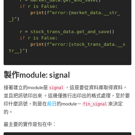
if
r
is
False
:

print
(
f
"error:{market_data.__str_
_}"
)
r
 = 
stock_trans_data.get_and_save
()

if
r
is
False
:

print
(
f
"error:{stock_trans_data.__s
tr__}"
)
製作module: signal
接著建立的module是
，這是要從資料庫取得資料，
signal
並且把訊號印出來 。這邊僅進行出印出的格式處理，至於要
印什麼訊號，則是在
前日
的module－
來決定
fin_signal
的。
最主要的實作是包在中：