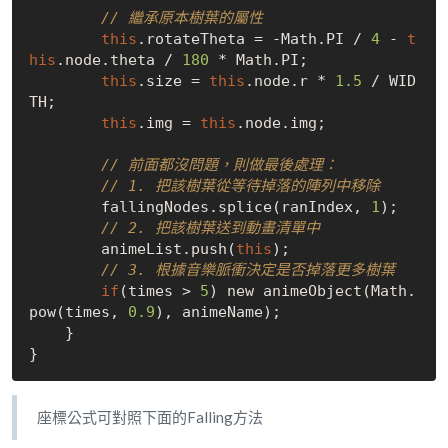
// 繼承原本樹葉的屬性
this
.rotateTheta = -Math.PI / 
4
 - 
t
his
.node.theta / 
180
 * Math.PI;

this
.size = 
this
.node.r * 
1.5
 / WID
TH;

this
.img = 
this
.node.img;

// 前面都沒問題，則做最後處理：
// 1. 把該樹葉從等待掉落的陣列中移除
        fallingNodes.splice(ranIndex, 
1
);

// 2. 把該樹葉送到動畫清單中
        animeList.push(
this
);

// 3. 根據音樂脈衝決定是否掉落更多樹葉
if
(times > 
5
) new animeObject(Math.
pow(times, 
0.9
), animeName);

    }

座標公式可對照下面的Falling方法