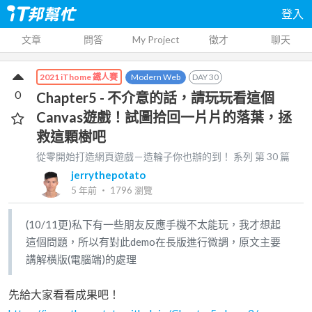
登入
文章
問答
My Project
徵才
聊天
Modern Web
DAY
30
2021 iThome 鐵人賽
0
Chapter5 - 不介意的話，請玩玩看這個
Canvas遊戲！試圖拾回一片片的落葉，拯
救這顆樹吧
從零開始打造網頁遊戲－造輪子你也辦的到！
系列 第
30
篇
jerrythepotato
5 年前
‧
1796
瀏覽
(10/11更)私下有一些朋友反應手機不太能玩，我才想起
這個問題，所以有對此demo在長版進行微調，原文主要
講解橫版(電腦端)的處理
先給大家看看成果吧！