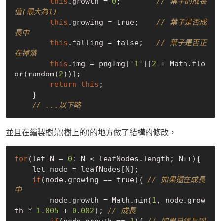
this
.growth = 
0
;        
// 葉子的成長
值(最大為1)
this
.growing = 
true
;    
// 葉子是否成
長中
this
.falling = 
false
;   
// 葉子是否正
在掉落
this
.img = pngImg[
'1'
][
2
 + Math.flo
or(random(
2
))];

return
this
;

    }

// ...以下略
並且在繪製樹葉(樹上的)的地方做了結構的修改，
for
(let N = 
0
; N < leafNodes.length; N++){

    let node = leafNodes[N];

if
(node.growing == 
true
){ 
// 如果還在成長
中
        node.growth = Math.min(
1
, node.grow
th * 
1.005
 + 
0.002
); 
// 成長
if
(node.growth == 
1
){ 
// 如果已經長到