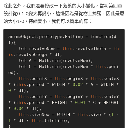
除此之外，我們還要修改一下落葉的大小變化，當初第四章
設計從0-1-0變大再變小，這邊因為是從樹上掉落，因此是原
始大小1-0，持續變小，我們可以簡單的寫：
animeObject.prototype.Falling = function(d
T){

    let revolveNow = 
this
.revolveTheta + 
th
is
.revolveOmega * dT;

    let A = Math.sin(revolveNow);

    let C = Math.sin(revolveNow * 
this
.peri
od);

this
.pointX = 
this
.beginX + 
this
.scaleX 
* (
this
.period * WIDTH * 
0.02
 * A + WIDTH * 
0
 * dT);

this
.pointY = 
this
.beginY + 
this
.scaleY 
* (
this
.period * HEIGHT * 
0.01
 * C + HEIGHT 
* 
0.04
 * dT);

this
.sizeNow = WIDTH * 
this
.size * (
1
 - 
1
 * dT / 
this
.lifeTime);
