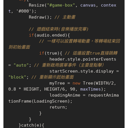
Resize(
"#game-box"
, 
canvas
, 
contex
t
, '#000')
;

Redraw()
; 
// 主動畫
// 遊戲結束時(音樂播放完畢)
if
(audio.ended){ 

// 一樣可以設置轉場動畫，等轉場結束回
到初始畫面
if
(
true
){ 
// 這邊設置true直接跳轉
                header.style.pointerEvents 
= 
"auto"
; 
// 重新啟用選單事件（主要是點擊）
                startScreen.style.display = 
"block"
; 
// 重新顯示起始畫面
                myTree = 
new
Tree(WIDTH
/
2, 
0.8 
*
 HEIGHT, HEIGHT
/
6, 90, 
maxTimes
)
;

                loadingAnime = request
Anima
tionFrame(LoadingScreen)
;

                return;

            }

        }

    }catch(e){
