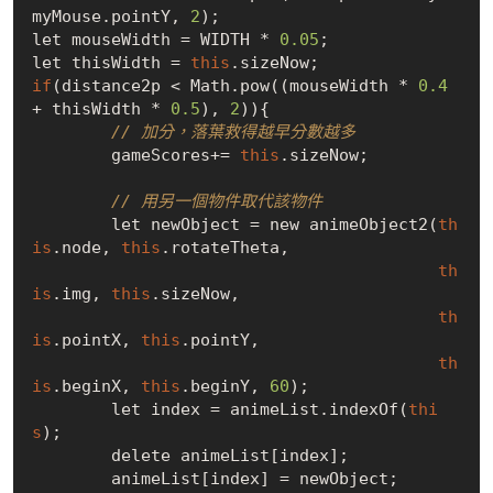
myMouse.pointY, 
2
);

let mouseWidth = WIDTH * 
0.05
;

let thisWidth = 
this
if
(distance2p < Math.pow((mouseWidth * 
0.4
+ thisWidth * 
0.5
), 
2
)){

// 加分，落葉救得越早分數越多
        gameScores+= 
this
.sizeNow;

// 用另一個物件取代該物件
        let newObject = new animeObject2(
th
is
.node, 
this
.rotateTheta,

th
is
.img, 
this
.sizeNow,

th
is
.pointX, 
this
.pointY,

th
is
.beginX, 
this
.beginY, 
60
);

        let index = animeList.indexOf(
thi
s
);

        delete animeList[index];

        animeList[index] = newObject;
