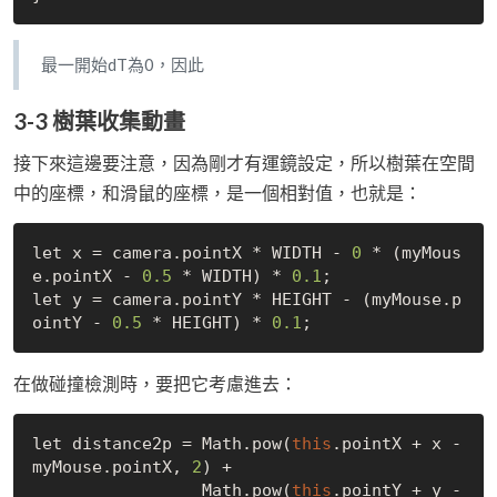
最一開始dT為0，因此
3-3 樹葉收集動畫
接下來這邊要注意，因為剛才有運鏡設定，所以樹葉在空間
中的座標，和滑鼠的座標，是一個相對值，也就是：
let x = camera.pointX * WIDTH - 
0
 * (myMous
e.pointX - 
0.5
 * WIDTH) * 
0.1
;

let y = camera.pointY * HEIGHT - (myMouse.p
ointY - 
0.5
 * HEIGHT) * 
0.1
在做碰撞檢測時，要把它考慮進去：
let distance2p = Math.pow(
this
.pointX + x - 
myMouse.pointX, 
2
) + 

                 Math.pow(
this
.pointY + y - 