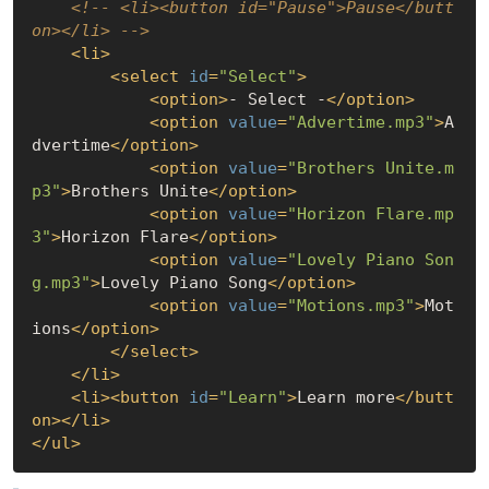
<!-- <li><button id="Pause">Pause</butt
on></li> -->
<
li
>
<
select
id
=
"Select"
>
<
option
>
- Select -
</
option
>
<
option
value
=
"Advertime.mp3"
>
A
dvertime
</
option
>
<
option
value
=
"Brothers Unite.m
p3"
>
Brothers Unite
</
option
>
<
option
value
=
"Horizon Flare.mp
3"
>
Horizon Flare
</
option
>
<
option
value
=
"Lovely Piano Son
g.mp3"
>
Lovely Piano Song
</
option
>
<
option
value
=
"Motions.mp3"
>
Mot
ions
</
option
>
</
select
>
</
li
>
<
li
>
<
button
id
=
"Learn"
>
Learn more
</
butt
on
>
</
li
>
</
ul
>