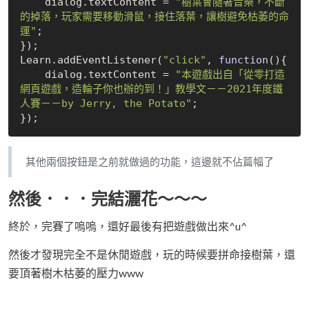
    dialog.textContent = 
"樹葉會隨著音樂，不斷
的掉落，玩家需要移動滑鼠，接住落葉，讓樹避免枯萎的命
運"
;

Learn
.
add
EventListener(
"click"
, 
function
()
{

    dialog.textContent = 
"本遊戲出自「從零打造
網頁遊戲，造輪子你也辦的到！」教學文－－2021年度鐵
人賽－－by Jerry, the Potato"
;

其他兩個按鈕是之前就做過的功能，這邊就不佔篇幅了
然後．．．完結灑花～～～
終於，完賽了嗚嗚，還好最後有把遊戲做出來^u^
然後才發現完全不是休閒遊戲，玩的時候要拼命接樹葉，還
要頂著樹木枯萎的壓力www