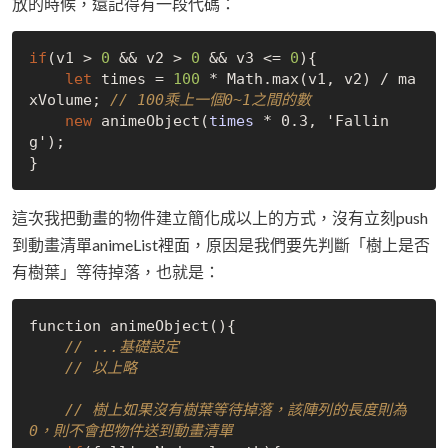
放的時候，還記得有一段代碼：
if
(v1 > 
0
 && 
v2 > 
0
 && 
v3 <= 
0
){

let
 times = 
100
 * 
Math
.
max(v1, v2)
 / 
ma
xVolume; 
// 100乘上一個0~1之間的數
new
 anime
Object(
times
*
 0.3, 'Fallin
g')
;

這次我把動畫的物件建立簡化成以上的方式，沒有立刻push
到動畫清單animeList裡面，原因是我們要先判斷「樹上是否
有樹葉」等待掉落，也就是：
function animeObject(){

// ...基礎設定
// 以上略
// 樹上如果沒有樹葉等待掉落，該陣列的長度則為
0，則不會把物件送到動畫清單