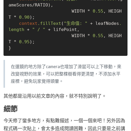
ameScores/RATIO),

                        WIDTH * 
0
.55
, HEIGH
T * 
0
.90
);

context
.fillText
(
"生命值: "
 + leafNodes
.
length
 + 
" / "
 + lifePoint,

                        WIDTH * 
0
.55
, HEIGH
T * 
0
.95
);

在運鏡的地方除了camera也增加了滑鼠可以上下移動，來
改變視野的效果，可以把整棵樹看得更清楚，不添加水平
座標，避免玩家覺得頭暈。
其他都是沿用以前文章的內容，就不特別說明了。
細節
今天修了蠻多地方，有點難描述，一個一個來吧！另外因為
程式碼一次貼上，會太多造成閱讀困難，因此只要是之前講