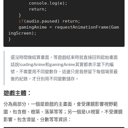
        console.log(e);

        return;

    }

if
(audio.paused) return;

    gamingAnime = request
AnimationFrame(Gam
ingScreen)
;

還沒時間做結算畫面，等遊戲結束時就直接回到起始畫面
話說loadingAnime和gamingAnime其實都表示當下的編
號，不需要用不同變數存，這邊只是我想留下每個場景最
後的紀錄，才分別用不同變數儲存。
遊戲主體：
分為兩部分，一個是遊戲的主畫面，會受運鏡影響視野範
圍，包含樹、樹葉、落葉等等；另一個是UI視窗，不受運鏡
影響，包含滑鼠、分數等等資訊：