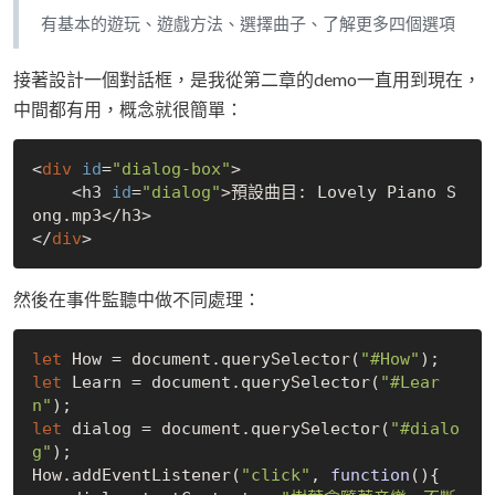
有基本的遊玩、遊戲方法、選擇曲子、了解更多四個選項
接著設計一個對話框，是我從第二章的demo一直用到現在，
中間都有用，概念就很簡單：
<
div
id
=
"dialog-box"
>

    <h3 
id
=
"dialog"
>預設曲目: Lovely Piano S
ong.mp3</h3>

</
div
然後在事件監聽中做不同處理：
let
 How = document.query
Selector(
"#How"
)
let
 Learn = document.query
Selector(
"#Lear
n"
)
let
 dialog = document.query
Selector(
"#dialo
g"
)
How
.
add
EventListener(
"click"
, 
function
()
{
