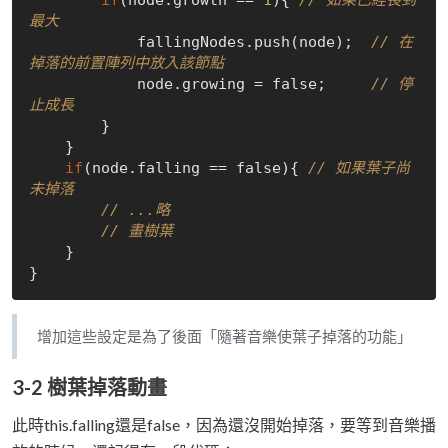
最大
            fallingNodes.push(node);  
// 在
掉落的前置陣列中放入該節點
            node.growing = 
false
;     
// 停
止成長
        }

    }

if
(node.falling == 
false
){ 
// 如果葉子尚
未掉落
// ...略
// 畫樹葉
    }

增加這些設定是為了後面「隨著音樂使葉子掉落的功能」
3-2 樹葉掉落動畫
此時this.falling還是false，因為還沒開始掉落，要等到音樂播