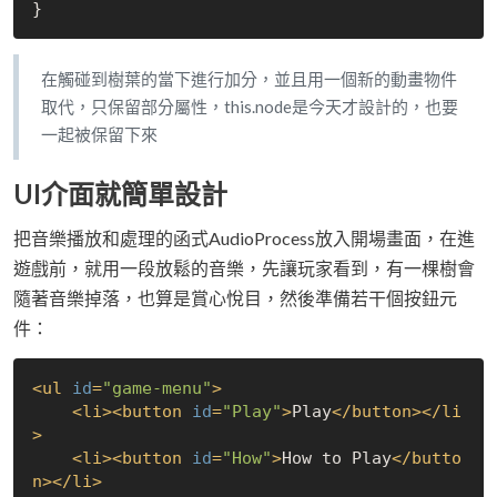
在觸碰到樹葉的當下進行加分，並且用一個新的動畫物件
取代，只保留部分屬性，this.node是今天才設計的，也要
一起被保留下來
UI介面就簡單設計
把音樂播放和處理的函式AudioProcess放入開場畫面，在進
遊戲前，就用一段放鬆的音樂，先讓玩家看到，有一棵樹會
隨著音樂掉落，也算是賞心悅目，然後準備若干個按鈕元
件：
<
ul
id
=
"game-menu"
>
<
li
>
<
button
id
=
"Play"
>
Play
</
button
>
</
li
>
<
li
>
<
button
id
=
"How"
>
How to Play
</
butto
n
>
</
li
>