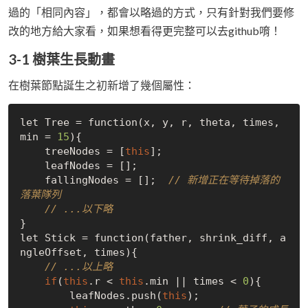
過的「相同內容」，都會以略過的方式，只有針對我們要修
改的地方給大家看，如果想看得更完整可以去github唷！
3-1 樹葉生長動畫
在樹葉節點誕生之初新增了幾個屬性：
let Tree = function(x, y, r, theta, times, 
min = 
15
){

    treeNodes = [
this
];

    leafNodes = [];

    fallingNodes = [];  
// 新增正在等待掉落的
落葉隊列
// ...以下略
}

let Stick = function(father, shrink_diff, a
ngleOffset, times){

// ...以上略
if
(
this
.r < 
this
.min || times < 
0
){

        leafNodes.push(
this
);
