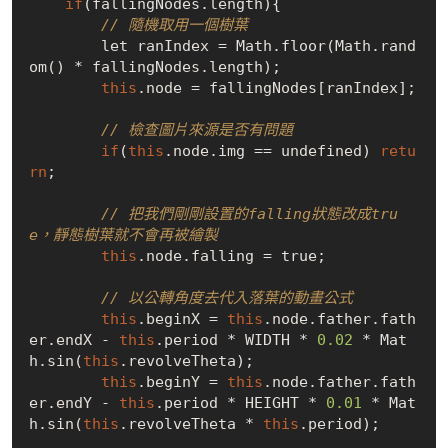
if
(fallingNodes.length){

// 隨機取用一個樹葉
        let ranIndex = Math.floor(Math.rand
om() * fallingNodes.length);

this
.node = fallingNodes[ranIndex];

// 檢查圖片來源是否有問題
if
(
this
.node.img == undefined) 
retu
rn
;

// 把我們剛剛設置的falling狀態改成tru
e，靜態樹葉就不會再被繪製
this
.node.falling = 
true
;

// 以公轉角度去代入落葉的動畫公式
this
.beginX = 
this
.node.father.fath
er.endX - 
this
.period * WIDTH * 
0.02
 * Mat
h.sin(
this
.revolveTheta);

this
.beginY = 
this
.node.father.fath
er.endY - 
this
.period * HEIGHT * 
0.01
 * Mat
h.sin(
this
.revolveTheta * 
this
.period);
