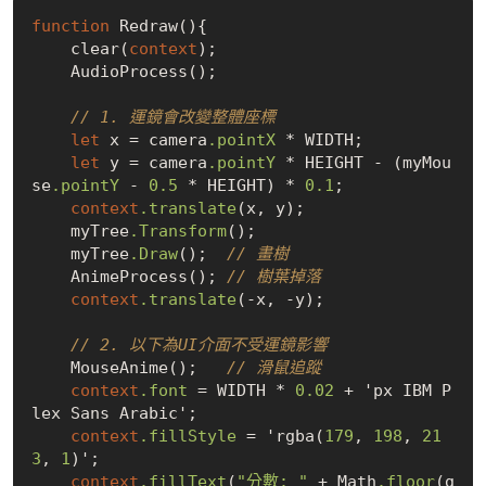
function
 Redraw(){

    clear(
context
);

    AudioProcess();

// 1. 運鏡會改變整體座標
let
 x = camera
.pointX
 * WIDTH;

let
 y = camera
.pointY
 * HEIGHT - (myMou
se
.pointY
 - 
0
.5
 * HEIGHT) * 
0
.1
;

context
.translate
(x, y);

    myTree
.Transform
();

    myTree
.Draw
();  
// 畫樹
    AnimeProcess(); 
// 樹葉掉落
context
.translate
(-x, -y);

// 2. 以下為UI介面不受運鏡影響
    MouseAnime();   
// 滑鼠追蹤
context
.font
 = WIDTH * 
0
.02
 + 'px IBM P
lex Sans Arabic';

context
.fillStyle
 = 'rgba(
179
, 
198
, 
21
3
, 
1
)';

context
.fillText
(
"分數: "
 + Math
.floor
(g