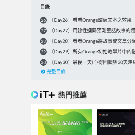
目錄
〔Day26〕看看Orange歸類文本之效果
26
〔Day27〕用線性迴歸預測童話故事的類別-Logi
27
〔Day28〕看看Orange將故事或文章分
28
〔Day29〕所有Orange初始教學片中
29
〔Day30〕最後一天!心得回饋與30天連
30
完整目錄
熱門推薦