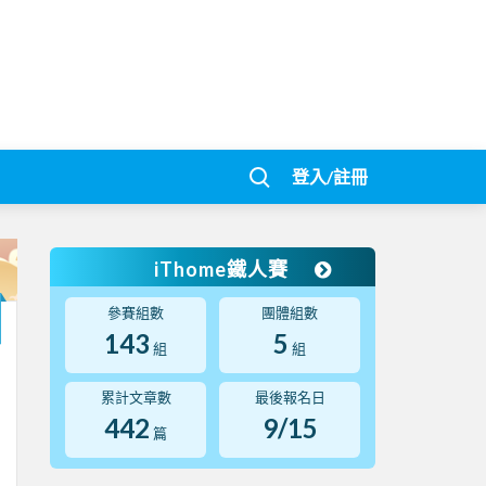
登入/註冊
iThome鐵人賽
參賽組數
團體組數
143
5
組
組
累計文章數
最後報名日
442
9/15
篇