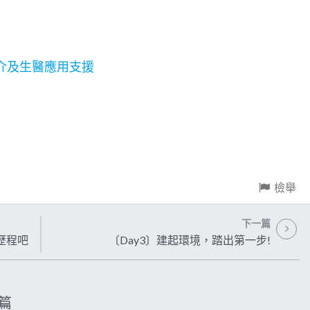
系統簡介及生醫應用支援
檢舉
下一篇
歷程吧
〔Day3〕建起環境，踏出第一步!
篇