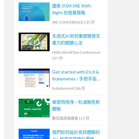
國泰 2024 SRE Shift-
Right 的發展策略
SRE CONFERENCE
|
35 分
生成式AI如何重塑開發生
產力的關鍵心法
Hello World Dev Conference
|
57 分
Get started with Etcd &
Kubernetes / 手把手搭建
Etcd 與 K8s
KubeSummit
|
86 分
帳密悄悄洩，杜浦解危新
戰略
數位政府高峰會
|
27 分
我們如何設計良好體驗的
Jira 板來追蹤優化團隊