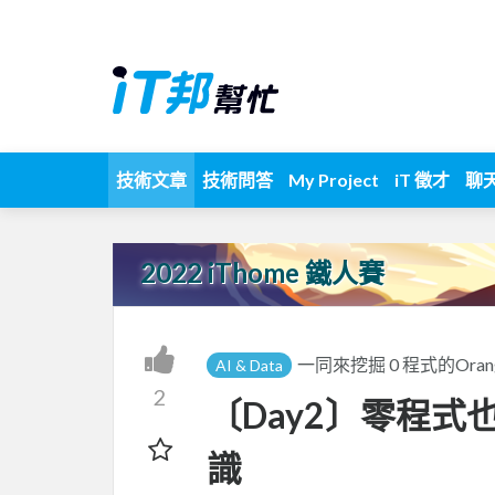
技術文章
技術問答
My Project
iT 徵才
聊
2022 iThome 鐵人賽
一同來挖掘 0 程式的Orang
AI & Data
2
〔Day2〕零程式也
識