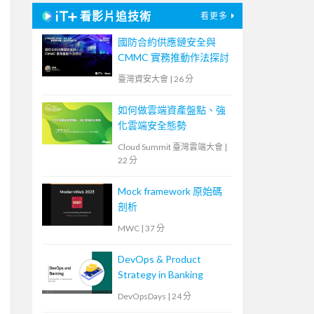
看影片追技術
看更多
國防合約供應鏈安全與
CMMC 實務推動作法探討
臺灣資安大會
|
26 分
如何做雲端資產盤點、強
化雲端安全態勢
Cloud Summit 臺灣雲端大會
|
22 分
Mock framework 原始碼
剖析
MWC
|
37 分
DevOps & Product
Strategy in Banking
DevOpsDays
|
24 分