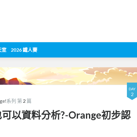
天室
2026 鐵人賽
DAY
2
e!
系列 第
2
篇
可以資料分析?-Orange初步認