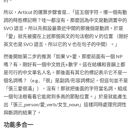
所以，Articut 的運算步驟會是…「這五個字符，哪一個有動
詞的時態標記啊？哇～都沒有，那麼因為中文是動詞置中的
SVO 語言，所以先假設最靠近中間的那幾個是動詞。於是
「愛」就先被擺在上述那個英文的句法樹的 V 的位置 （剛好
英文也是 SVO 語言，所以它的 V 也在句子的中間）。」
然後開始第二步的推測「如果 V=愛，那麼前面有一個 NP
嗎？有，剛好有一個中文姓氏+數字。這在結構和音韻上都
是可行的中文單名人名。那後面有其它的標記表示它不是一
個名詞嗎？（e.g., 「很」是副詞/形容詞標記，但這句並不是
「張三愛很滿」），沒有！那就把後面的字符當名詞，組成
一個句法樹看看它能爬到多高的節點位置。」於是就能產生
出「張三_person/愛_verb/女生_noun」這樣同時處理完詞性
與斷詞的結果了。
功能多合一