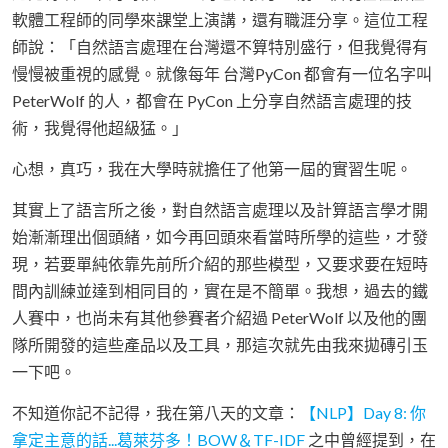
軟體工程師的同學來課堂上演講，還有職涯分享。這位工程
師說：「自然語言處理在台灣還不算特別盛行，但我覺得有
慢慢被重視的感覺。就像每年 台灣PyCon 都會有一位名字叫
PeterWolf 的人，都會在 PyCon 上分享自然語言處理的技
術，我覺得他超級猛。」
心想，真巧，我在大學時就擔任了他第一屆的實習生呢。
其實上了語言所之後，對自然語言處理以及計算語言學才開
始漸漸理出個頭緒，如今再回頭來看當時所學的這些，才發
現，若要單純依靠先前所介紹的那些模型，又要求要在短時
間內訓練並達到相同目的，實在是不簡單。我想，過去的鐵
人賽中，也尚未有其他參賽者介紹過 PeterWolf 以及他的團
隊所開發的這些產品以及工具，那這次就先由我來拋磚引玉
一下吧。
不知道你記不記得，我在第八天的文章：
【NLP】Day 8: 你
拿定主意的話...葛萊芬多！BOW＆TF-IDF
之中曾經提到，在