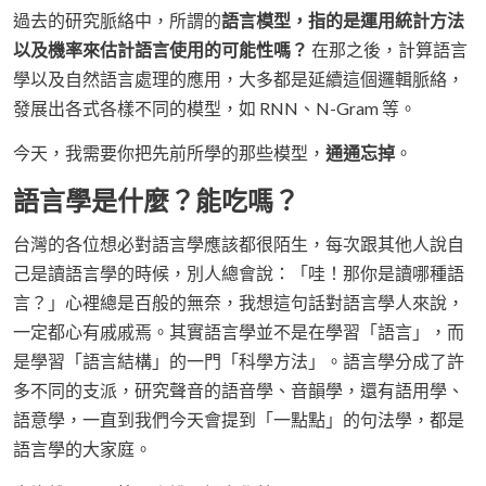
過去的研究脈絡中，所謂的
語言模型，指的是運用統計方法
以及機率來估計語言使用的可能性嗎？
在那之後，計算語言
學以及自然語言處理的應用，大多都是延續這個邏輯脈絡，
發展出各式各樣不同的模型，如 RNN、N-Gram 等。
今天，我需要你把先前所學的那些模型，
通通忘掉
。
語言學是什麼？能吃嗎？
台灣的各位想必對語言學應該都很陌生，每次跟其他人說自
己是讀語言學的時候，別人總會說：「哇！那你是讀哪種語
言？」心裡總是百般的無奈，我想這句話對語言學人來說，
一定都心有戚戚焉。其實語言學並不是在學習「語言」，而
是學習「語言結構」的一門「科學方法」。語言學分成了許
多不同的支派，研究聲音的語音學、音韻學，還有語用學、
語意學，一直到我們今天會提到「一點點」的句法學，都是
語言學的大家庭。