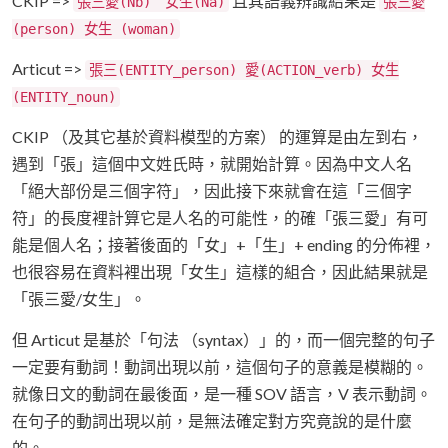
CKIP =>
且其語義辨識結果是
張三愛(Nb) 女生(Na)
張三愛
(person) 女生 (woman)
Articut =>
張三(ENTITY_person) 愛(ACTION_verb) 女生
(ENTITY_noun)
CKIP （及其它基於資料模型的方案） 的運算是由左到右，
遇到「張」這個中文姓氏時，就開始計算。因為中文人名
「絕大部份是三個字符」，因此接下來就會在這「三個字
符」的長度裡計算它是人名的可能性，的確「張三愛」有可
能是個人名；接著後面的「女」+「生」+ ending 的分佈裡，
也很容易在資料裡出現「女生」這樣的組合，因此結果就是
「張三愛/女生」。
但 Articut 是基於「句法 （syntax）」的，而一個完整的句子
一定要有動詞！動詞出現以前，這個句子的意義是模糊的。
就像日文的動詞在最後面，是一種 SOV 語言，V 表示動詞。
在句子的動詞出現以前，是無法確定對方究竟說的是什麼
的。