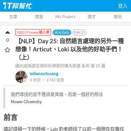
登入
文章
問答
My Project
徵才
聊天
AI & Data
DAY
25
2022 iThome 鐵人賽
0
【NLP】Day 25: 自然語言處理的另外一種
想像！Articut、Loki 以及他的好助手們！
（上）
邁向成為語言資料科學家的偉大航道
系列 第
25
篇
milanochuang
4 年前
‧
2742
瀏覽
我們尋找的並不應該是英雄，而是一個好的想法
Noam Chomsky
前言
還記得碩一下的時候，Lab 的老師找了以前一個現在在擔任