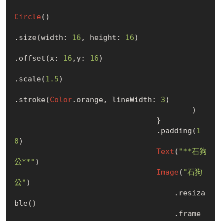
Circle
()

.size(width: 
16
, height: 
16
)

.offset(x: 
16
,y: 
16
)

.scale(
1.5
)

.stroke(
Color
.orange, lineWidth: 
3
)

                                        )

                                }

                                .padding(
1
0
)

Text
(
"**石狗
公**"
)

Image
(
"石狗
公"
)

                                    .resiza
ble()

                                    .frame