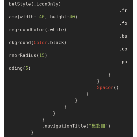
belStyle(.iconOnly)

                                        .fr
ame(width: 
40
, height:
40
)

                                        .fo
regroundColor(.white)

                                        .ba
ckground(
Color
.black)

                                        .co
rnerRadius(
15
)

                                        .pa
dding(
5
)

                                    }

                                }

Spacer
()

                            }

                        }

                    }

                }

            }

            .navigationTitle(
"集郵冊"
)

        }
