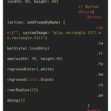
(width: 
80
, height: 
80
)

// Button
HStack
{

Button
(action: addStampByName) {

Lab
el
(
""
, systemImage: 
"plus.rectangle.fill.o
n.rectangle.fill"
)

                                        .la
belStyle(.iconOnly)

                                        .fr
ame(width: 
40
, height:
40
)

                                        .fo
regroundColor(.white)

                                        .ba
ckground(
Color
.black)

                                        .co
rnerRadius(
15
)

                                        .pa
dding(
5
)

                                    }

Button