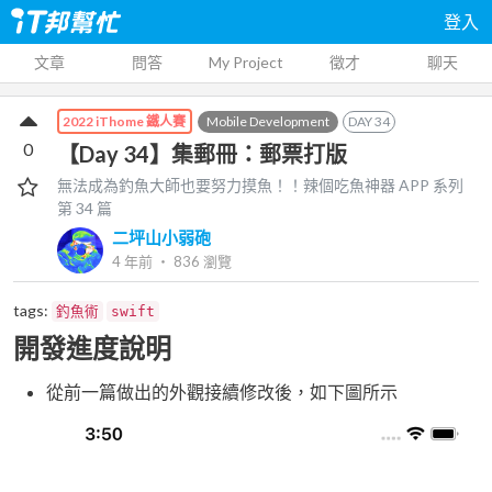
登入
文章
問答
My Project
徵才
聊天
Mobile Development
DAY
34
2022 iThome 鐵人賽
0
【Day 34】集郵冊：郵票打版
無法成為釣魚大師也要努力摸魚！！辣個吃魚神器 APP
系列
第
34
篇
二坪山小弱砲
4 年前
‧
836
瀏覽
tags:
釣魚術
swift
開發進度說明
從前一篇做出的外觀接續修改後，如下圖所示