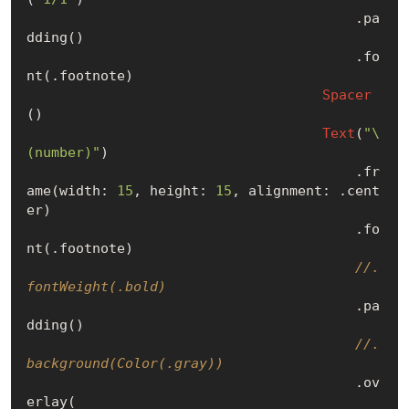
                                        .pa
dding()

                                        .fo
nt(.footnote)

Spacer
()

Text
(
"\
(number)"
)

                                        .fr
ame(width: 
15
, height: 
15
, alignment: .cent
er)

                                        .fo
nt(.footnote)

//.
fontWeight(.bold)
                                        .pa
dding()

//.
background(Color(.gray))
                                        .ov
erlay(
