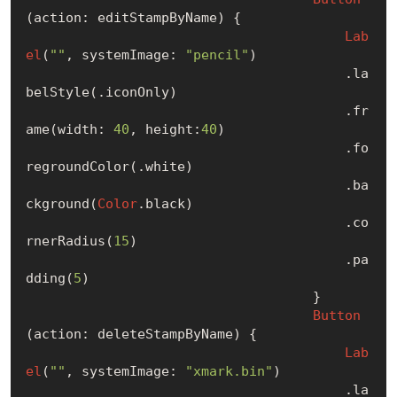
(action: editStampByName) {

Lab
el
(
""
, systemImage: 
"pencil"
)

                                        .la
belStyle(.iconOnly)

                                        .fr
ame(width: 
40
, height:
40
)

                                        .fo
regroundColor(.white)

                                        .ba
ckground(
Color
.black)

                                        .co
rnerRadius(
15
)

                                        .pa
dding(
5
)

                                    }

Button
(action: deleteStampByName) {

Lab
el
(
""
, systemImage: 
"xmark.bin"
)

                                        .la