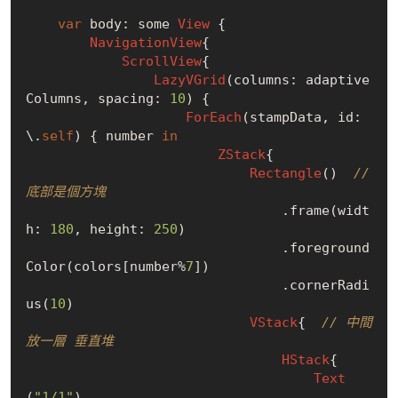
var
 body: some 
View
 {

NavigationView
{

ScrollView
{

LazyVGrid
(columns: adaptive
Columns, spacing: 
10
) {

ForEach
(stampData, id: 
\.
self
) { number 
in
ZStack
{

Rectangle
()  
// 
底部是個方塊
                                .frame(widt
h: 
180
, height: 
250
)

                                .foreground
Color(colors[number%
7
])

                                .cornerRadi
us(
10
)

VStack
{  
// 中間
放一層 垂直堆
HStack
{

Text
(
"1/1"
)
