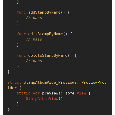
    }

func
addStampByName
()
 {

// pass
    }

func
editStampByName
()
 {

// pass
    }

func
deleteStampByName
()
 {

// pass
    }

}

struct
StampAlbumView_Previews
: 
PreviewProv
ider
{

static
var
 previews: some 
View
 {

StampAlbumView
()

    }

}
