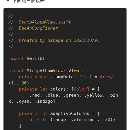
下面擺三個按鈕
//
//  StampAlbumView.swift
//  BaoAnGongFisher
//
//  Created by nipapa on 2022/10/9.
//
import
 SwiftUI

struct
StampAlbumView
: 
View
{

private
var
 stampData: [
Int
] = 
Array
(
1
...
30
)

private
let
 colors: [
Color
] = [

        .red, .blue, .green, .yellow, .pin
k, .cyan, .indigo]

private
let
 adaptiveColumns = [

GridItem
(.adaptive(minimum: 
130
))

    ]
