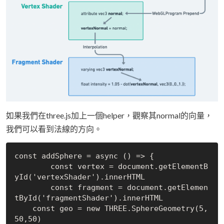
如果我們在three.js加上一個helper，觀察其normal的向量，
我們可以看到法線的方向。
const addSphere = async () => {

	const vertex = document.getElementB
yId('vertexShader').innerHTML

	const fragment = document.getElemen
tById('fragmentShader').innerHTML

    const geo = new THREE.SphereGeometry(5,
50,50)
