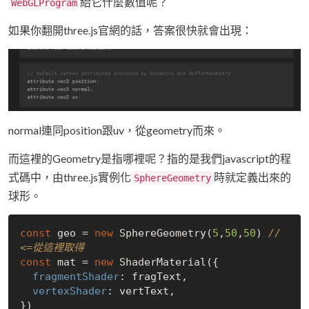
給它什麼數值呢？
WebGLProgram
如果你翻開three.js官網的話，答案很快就會出現：
normal連同position跟uv，從geometry而來。
而這裡的Geometry是指哪裡呢？指的是我們javascript的程
式碼中，由three.js實例化
時就定義出來的
SphereGeometry
球形。
const
 geo = 
new
 SphereGeometry(
5
,
50
,
50
) 
// 
<=從這裡取得
const
 mat = 
new
 ShaderMaterial({

fragmentShader
: fragText,

vertexShader
: vertText,
