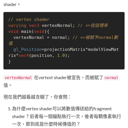
shader。
// vertex shader
varying
vec3
 vertexNormal; 
// <=從這裡來
void
 main(
void
){

  vertexNormal = normal; 
// <=被賦予normal數
值
gl_Position
=projectionMatrix*modelViewMat
rix*
vec4
(position, 
1.0
);

在vertext shader被宣告，而被賦了
vertexNormal
normal
值。
現在我們越看越含糊了，你會問：
為什麼vertex shader可以將數值傳送給的fragment
shader？前者每一個錨點執行一次，後者每顆像素執行
一次，那到底是什麼時候傳值的？