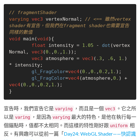
// fragmentShader
varying
vec3
 vertexNormal; 
// <== 雖然vertex 
shader有宣告，但我們在fragment shader也需要宣告
同樣的數值
void
 main(
void
){

float
 intensity = 
1.05
 - 
dot
(vertex
Normal, 
vec3
(
0.
,
0.
,
1.
));

vec3
 atmosphere = 
vec3
(
.3
, 
.6
, 
1.
) 
* intensity;

gl_FragColor
=
vec4
(
0.
,
0.
,
0.2
,
1.
);

gl_FragColor
=
vec4
(atmosphere,
0.
) + 
vec4
(
0.
,
0.
,
0.2
,
1.
);

宣告時，我們宣告它是
，而且是一個
。它之所
varying
vec3
以是
，是因為
最大的特色，是他在執行每一
varing
varying
個錨點時，值都不太相同。而這樣的特性剛好跟
相
uniform
反。有興趣可以從前一篇「
Day24: WebGL Shader——快認識