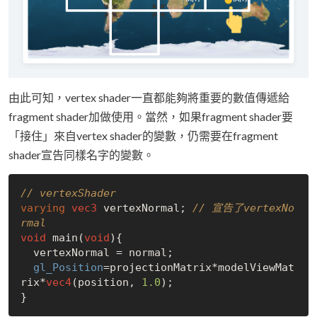
由此可知，vertex shader一直都能夠將重要的數值傳遞給
fragment shader加做使用。當然，如果fragment shader要
「接住」來自vertex shader的變數，仍需要在fragment
shader宣告同樣名字的變數。
// vertexShader
varying
vec3
 vertexNormal; 
// 宣告了vertexNo
rmal
void
 main(
void
){

  vertexNormal = normal;

gl_Position
=projectionMatrix*modelViewMat
rix*
vec4
(position, 
1.0
);
