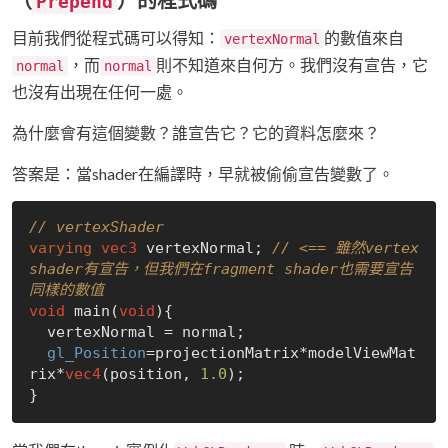
Prepend
目前我們從程式碼可以得知：
的數值來自
vertexNormal
，而
則不知道來自何方。我們沒有宣告，它
normal
normal
也沒有出現在任何一處。
為什麼會有這個變數？誰宣告它？它的資料怎麼來？
答案是：當shader在編譯時，早就被偷偷宣告變數了。
// vertexShader
varying
vec3
 vertexNormal; 
// <== 雖然vertex 
shader有宣告，但我們在fragment shader也需要宣告
同樣的數值
void
 main(
void
){

  vertexNormal = normal;

gl_Position
=projectionMatrix*modelViewMat
rix*
vec4
(position, 
1.0
);
