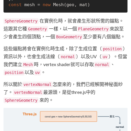
const
 mesh = 
new
在實例化時，就會產生形狀所需的錨點。
SphereGeometry
這跟其它種
一樣，以一個
來說至
Geometry
PlaneGeometry
少會產生四個頂點，一個
至少要有八個錨點。
BoxGeometry
這些錨點將會在實例化時生成，除了生成位置（
）
position
資訊以外，也會生成法線（
）以及UV（
）。但當
normal
uv
我們建立
時，vertex shader就可以存取
、
Mesh
normal
以及
。
position
uv
所以關於
怎麼來的，我們已經解開神秘面紗
vertexNormal
了。
最源頭，是從three.js中的
vertexNormal
來的。
SphereGeometry