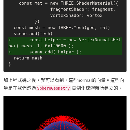
    const mat = new THREE.ShaderMaterial({

		fragmentShader: fragment,

		vertexShader: vertex

	  })

  const mesh = new THREE.Mesh(geo, mat)

+	const helper = new VertexNormalsHel
per( mesh, 1, 0xff0000 );
+	scene.add( helper );
  return mesh

加上程式碼之後，就可以看到，這些normal的向量。這些向
量是在我們透過
實例化球體時所建立的。
SphereGeometry