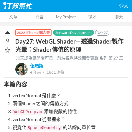
登入
文章
問答
My Project
徵才
聊天
Software Development
DAY
27
2022 iThome 鐵人賽
0
Day27: WebGL Shader—透過Shader製作
光暈：Shader傳值的原理
30天成為鍵盤麥可貝：前端視覺特效開發實戰
系列 第
27
篇
伍瑪斯
4 年前
‧
1861
瀏覽
本篇內容
vertexNormal 是什麼？
兩個Shader之間的傳值方式
添加變數的特性
WebGLProgram
vertexNormal 從哪裡來？
視覺化
的法線向量位置
SphereGeometry