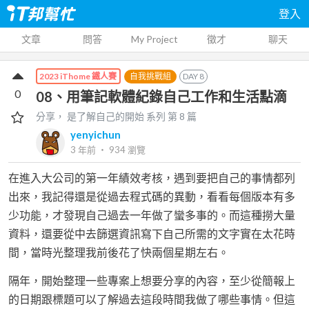
登入
文章
問答
My Project
徵才
聊天
自我挑戰組
DAY
8
2023 iThome 鐵人賽
0
08、用筆記軟體紀錄自己工作和生活點滴
分享， 是了解自己的開始
系列 第
8
篇
yenyichun
3 年前
‧
934
瀏覽
在進入大公司的第一年績效考核，遇到要把自己的事情都列
出來，我記得還是從過去程式碼的異動，看看每個版本有多
少功能，才發現自己過去一年做了蠻多事的。而這種撈大量
資料，還要從中去篩選資訊寫下自己所需的文字實在太花時
間，當時光整理我前後花了快兩個星期左右。
隔年，開始整理一些專案上想要分享的內容，至少從簡報上
的日期跟標題可以了解過去這段時間我做了哪些事情。但這