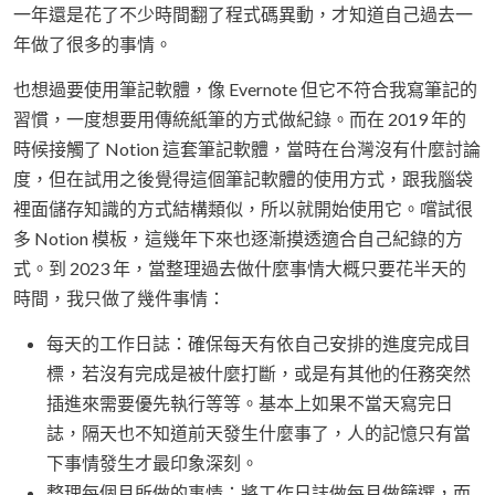
一年還是花了不少時間翻了程式碼異動，才知道自己過去一
年做了很多的事情。
也想過要使用筆記軟體，像 Evernote 但它不符合我寫筆記的
習慣，一度想要用傳統紙筆的方式做紀錄。而在 2019 年的
時候接觸了 Notion 這套筆記軟體，當時在台灣沒有什麼討論
度，但在試用之後覺得這個筆記軟體的使用方式，跟我腦袋
裡面儲存知識的方式結構類似，所以就開始使用它。嚐試很
多 Notion 模板，這幾年下來也逐漸摸透適合自己紀錄的方
式。到 2023 年，當整理過去做什麼事情大概只要花半天的
時間，我只做了幾件事情：
每天的工作日誌：確保每天有依自己安排的進度完成目
標，若沒有完成是被什麼打斷，或是有其他的任務突然
插進來需要優先執行等等。基本上如果不當天寫完日
誌，隔天也不知道前天發生什麼事了，人的記憶只有當
下事情發生才最印象深刻。
整理每個月所做的事情：將工作日誌做每月做篩選，而