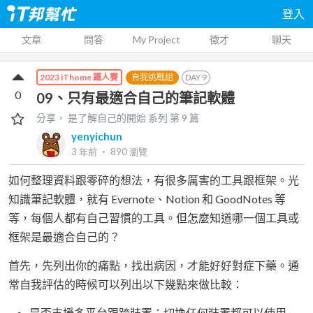
登入
文章
問答
My Project
徵才
聊天
自我挑戰組
DAY
9
2023 iThome 鐵人賽
0
09、只有最適合自己的筆記軟體
分享， 是了解自己的開始
系列 第
9
篇
yenyichun
3 年前
‧
890
瀏覽
如何整理資料跟零碎的想法，有很多厲害的工具跟框架。光
知識筆記軟體，就有 Evernote、Notion 和 GoodNotes 等
等，每個人都有自己習慣的工具。但怎麼知道哪一個工具或
框架是最適合自己的？
首先，先列出你的痛點，找出病因，才能好好對症下藥。通
常自我評估的時候可以列出以下幾點來做比較：
是否支援多平台跟跨裝置：切換任何裝置都可以使用