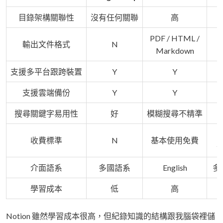
目錄架構關聯性
沒有任何關聯
高
PDF / HTML /
輸出文件格式
N
Markdown
支援多平台跟跨裝置
Y
Y
支援雲端備份
Y
Y
搜尋關鍵字易用性
好
模糊搜尋不精準
收費標準
N
基本使用免費
介面語系
多國語系
English
多
學習成本
低
高
Notion 雖然學習成本很高，但紀錄知識的結構跟我腦袋裡儲