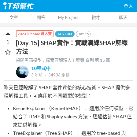
登入
文章
問答
My Project
徵才
聊天
AI & Data
DAY
15
2023 iThome 鐵人賽
1
[Day 15] SHAP實作：實戰演練SHAP解釋
方法
揭開黑箱模型：探索可解釋人工智慧
系列 第
15
篇
10程式中
3 年前
‧
34936
瀏覽
昨天已經瞭解了 SHAP 套件背後的核心技術。SHAP 提供多
種解釋工具，可應用於不同類型的模型：
KernelExplainer（Kernel SHAP）： 適用於任何模型，它
結合了 LIME 和 Shapley values 方法，透過估計 SHAP 值
來提供解釋。
TreeExplainer（Tree SHAP）： 適用於 tree-based 與