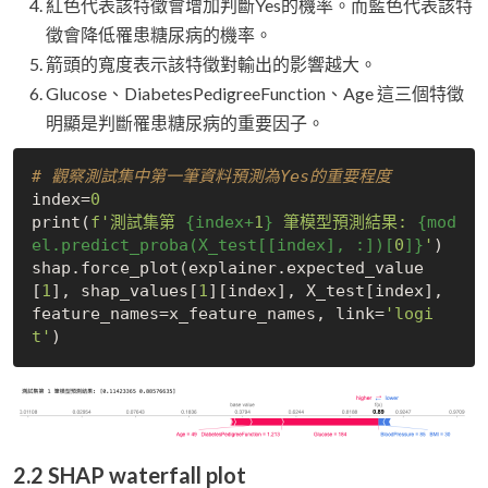
紅色代表該特徵會增加判斷Yes的機率。而藍色代表該特
徵會降低罹患糖尿病的機率。
箭頭的寬度表示該特徵對輸出的影響越大。
Glucose、DiabetesPedigreeFunction、Age 這三個特徵
明顯是判斷罹患糖尿病的重要因子。
# 觀察測試集中第一筆資料預測為Yes的重要程度
index=
0
print(
f'測試集第 
{index+
1
}
 筆模型預測結果: 
{mod
el.predict_proba(X_test[[index], :])[
0
]}
'
)

shap.force_plot(explainer.expected_value
[
1
], shap_values[
1
][index], X_test[index], 
feature_names=x_feature_names, link=
'logi
t'
2.2 SHAP waterfall plot