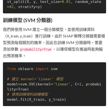
st_split(X, y, test_size=
0.01
, random_state
=
42
訓練模型 (SVM 分類器)
我們將使用 SVM 建立一個分類模型，並使用訓練資料
（X_train, y_train）進行訓練。由於 SHAP 解釋分類器需要模
型預測每個類別的機率，因此在訓練 SVM 分類器時，需要
添加參數
，以確保模型在推論時能夠輸
probability=True
出預測機率。
from
 sklearn 
import
 svm

# 建立 kernel='linear' 模型
model=svm.SVC(kernel=
'linear'
, C=
1
, probabi
lity=
True
# 使用訓練資料訓練模型