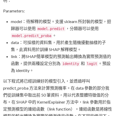
明：
Parameters:
model：待解釋的模型。支援 sklearn 所封裝的模型，迴
歸器可以使用
，分類器可以使用
model.predict
。
model.predict_proba
data：可採樣的資料集，用於產生隨機擾動抽樣的子
集，此資料用於訓練 SHAP 解釋模型。
link：將SHAP簡單模型的預測輸出轉換為實際預測值的
函數，提供兩種設定分別為
和
。預設
identity
logit
為 identity。
以下程式將已經訓練好的模型引入，並透過呼叫
predict_proba 方法來計算預測機率。在 data 參數的部分我
們從訓練集中取出前 50 筆資料，用以代表整體特徵值的分
布。在 SHAP 中的 KernelExplainer 方法中，link 參數用於指
定預測模型的連結函數（link function）。連結函數是將線性
模型的輸出轉換為實際的預測值的函數。在不同的情況下，