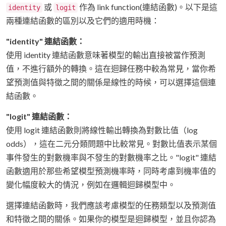
或
作為 link function(連結函數)。以下是這
identity
logit
兩種連結函數的區別以及它們的適用時機：
"identity" 連結函數：
使用 identity 連結函數意味著模型的輸出直接被當作預測
值，不進行額外的轉換。這在迴歸任務中較為常見，當你希
望預測值與特徵之間的關係是線性的時候，可以選擇這個連
結函數。
"logit" 連結函數：
使用 logit 連結函數則將線性輸出轉換為對數比值（log
odds），這在二元分類問題中比較常見。對數比值表示某個
事件發生的對數機率與不發生的對數機率之比。"logit" 連結
函數適用於那些希望模型預測機率時，同時考慮到機率值的
變化幅度較大的情況，例如在邏輯迴歸模型中。
選擇連結函數時，我們應該考慮模型的任務類型以及預測值
和特徵之間的關係。如果你的模型是迴歸模型，並且你認為