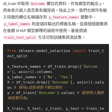
df_train 中取得
欄位的資料，作為模型的輸出 y，
Outcome
用來表示病人是否患有糖尿病。除此之外，我們也將所有輸
入特徵的欄位名稱儲存到
變數中，
x_feature_names
則是儲存輸出的標籤名稱，這兩個個變數將
y_label_names
在後續 SHAP 模型解釋的過程中使用。最後透過
方法切割訓練集與測試集。
train_test_split
from
 sklearn.model_selection 
import
 train_t
est_split

x_feature_names = df_train.drop([
'Outcom
e'
], axis=
1
).columns

y_label_names = [
'No'
, 
'Yes'
]

X = df_train.drop([
'Outcome'
], axis=
1
).valu
es 
# 移除y並取得剩下欄位資料
y = df_train[
'Outcome'
].values 
# 取得病人糖尿
病結果作為y
X_train, X_test, y_train, y_test = train_te