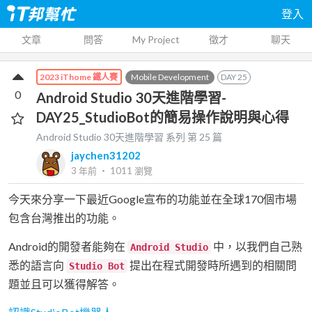
登入
文章
問答
My Project
徵才
聊天
Mobile Development
DAY
25
2023 iThome 鐵人賽
0
Android Studio 30天進階學習-
DAY25_StudioBot的簡易操作說明與心得
Android Studio 30天進階學習
系列 第
25
篇
jaychen31202
3 年前
‧
1011
瀏覽
今天來分享一下最近Google宣布的功能並在全球170個市場
包含台灣推出的功能。
Android的開發者能夠在
中，以我們自己熟
Android Studio
悉的語言向
提出在程式開發時所遇到的相關問
Studio Bot
題並且可以獲得解答。