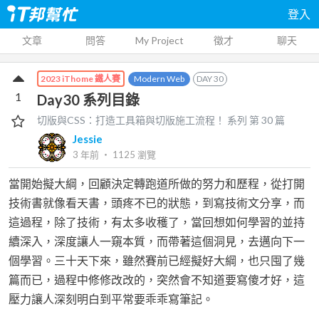
登入
文章
問答
My Project
徵才
聊天
Modern Web
DAY
30
2023 iThome 鐵人賽
1
Day30 系列目錄
切版與CSS：打造工具箱與切版施工流程！
系列 第
30
篇
Jessie
3 年前
‧
1125
瀏覽
當開始擬大綱，回顧決定轉跑道所做的努力和歷程，從打開
技術書就像看天書，頭疼不已的狀態，到寫技術文分享，而
這過程，除了技術，有太多收穫了，當回想如何學習的並持
續深入，深度讓人一窺本質，而帶著這個洞見，去邁向下一
個學習。三十天下來，雖然賽前已經擬好大綱，也只囤了幾
篇而已，過程中修修改改的，突然會不知道要寫傻才好，這
壓力讓人深刻明白到平常要乖乖寫筆記。