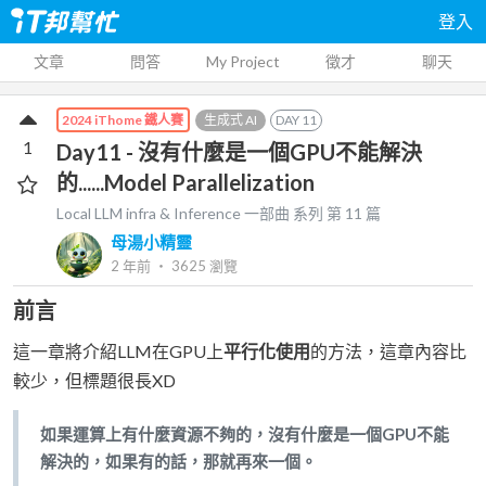
登入
文章
問答
My Project
徵才
聊天
生成式 AI
DAY
11
2024 iThome 鐵人賽
1
Day11 - 沒有什麼是一個GPU不能解決
的......Model Parallelization
Local LLM infra & Inference 一部曲
系列 第
11
篇
母湯小精靈
2 年前
‧
3625
瀏覽
前言
這一章將介紹LLM在GPU上
平行化使用
的方法，這章內容比
較少，但標題很長XD
如果運算上有什麼資源不夠的，沒有什麼是一個GPU不能
解決的，如果有的話，那就再來一個。