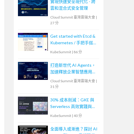
實現快速安全現代化 - 跨
雲和混合式安全管理
Cloud Summit 臺灣雲端大會
|
27 分
Get started with Etcd &
Kubernetes / 手把手搭建
Etcd 與 K8s
KubeSummit
|
86 分
打造新世代 AI Agents，
加速釋放企業智慧應用潛
能
Cloud Summit 臺灣雲端大會
|
31 分
30% 成本削減：GKE 與
Serverless 高效實踐與優
化
KubeSummit
|
40 分
全面導入或漸進？探討 AI