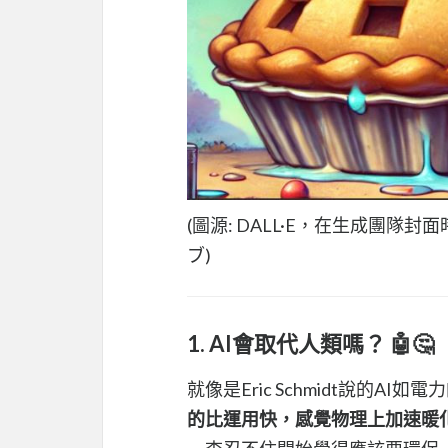
(圖源: DALL·E，在生成團隊
ブ)
1. AI會取代人類嗎？ 🤖🤔
就像是Eric Schmidt說的A
的比運用快，感覺物理上加速暖