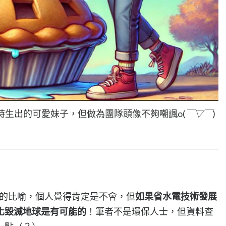
封面時生出的可愛妹子，但做為團隊頭像不夠嘲諷o(
￣▽￣
)
I如電力的比喻，個人覺得肯定是不會，但
如果省水電技術發展
化毀滅地球是有可能的
！筆者不是環保人士，但資料查