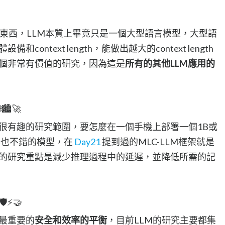
的東西，LLM本質上畢竟只是一個大型語言模型，大型語
ontext length，能做出越大的context length
個非常有價值的研究，因為這是
所有的其他LLM應用的
🏙️🚀
很有趣的研究範圍，要怎麼在一個手機上部署一個1B或
率也不錯的模型，在
Day21
提到過的MLC-LLM框架就是
的研究重點是減少推理過程中的延遲，並降低所需的記
🛡️⚡🤝
最重要的
安全和效率的平衡
，目前LLM的研究主要都集