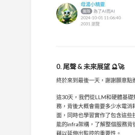
母湯小精靈
為了AI而AI
團隊
2024-10-01 11:06:40
2031 瀏覽
0. 尾聲 & 未來展望 🔮🚀
終於來到最後一天，謝謝願意點進
這30天，我們從LLM和硬體基礎知
務，背後大概會需要多少水電消耗
面，同時也學習實作了包含這些技
能的infra架構，了解整個服務背後
藉以延伸出監控的重要性。