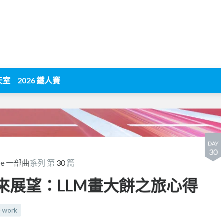
天室
2026 鐵人賽
DAY
30
ence 一部曲
系列 第
30
篇
& 未來展望：LLM畫大餅之旅心得
e work