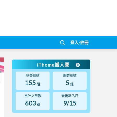
登入/註冊
iThome鐵人賽
參賽組數
團體組數
155
5
組
組
累計文章數
最後報名日
603
9/15
篇