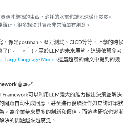
和資源才能搞的東西，消耗的水電也讓地球暖化岌岌可
為觀止，很多想法其實都非常簡單有創意。
，像是postman、壓力測試、CICD等等，上學的時候
了(´。＿。｀)，至於LLM的未來展望，這邊依舊參考
 for LargeLanguage Models
這篇超讚的論文中提到的幾
amework
🤖🧩🔗
Model Framework可以利用LLM強大的能力做出決策並解決
er的問題自動生成回應，甚至進行後續操作如查詢訂單狀
為，為企業帶來更多的創新和價值。而這些研究也逐漸
解決的問題越來越廣泛。