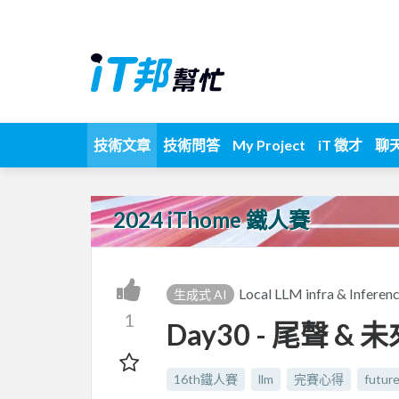
技術文章
技術問答
My Project
iT 徵才
聊
2024 iThome 鐵人賽
Local LLM infra & Infer
生成式 AI
1
Day30 - 尾聲 
16th鐵人賽
llm
完賽心得
futur