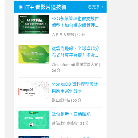
看影片追技術
看更多
ESG永續管理也需要數位
轉型！如何讓永續管理既
高效又符合國際標章？
ＡＥＢ大補帖
|
52 分
【宏碁資訊網路學堂】
從雲到邊緣，全球卓越分
布式計算平台提升多雲體
驗
Cloud Summit 臺灣雲端大會
|
26 分
MongoDB 資料模型設計
與應用案例分享
歐立威科技
|
55 分
數位創新，自動賦能
數位政府高峰會
|
31 分