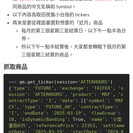
同商品的中文名稱和 Symbol。
以下內容為取回夜盤小台指的 tickers
再來是要從裡面塞選對想要的「近月」商品
每月的第三個星期三是結算日，以下午一點半為分
界。
所以下午一點半結算後，大家都會轉戰下個月的第
三個星期三結算的商品。
抓取商品
>>> 
qm.get_ticker(session=
'AFTERHOURS'
)

{
'type'
: 
'FUTURE'
, 
'exchange'
: 
'TAIFEX'
, 
's
ession'
: 
'AFTERHOURS'
, 
'product'
: 
'MXF'
, 
'c
ontractType'
: 
'I'
, 
'data'
: [{
'symbol'
: 
'MXF
C5'
, 
'type'
: 
'FUTURE_AH'
, 
'contractType'
: 
'I'
, 
'endDate'
: 
'2025-03-19'
, 
'flowGroup'
: 
10
, 
'isDynamicBanding'
: 
True
, 
'name'
: 
'小型
臺指035'
, 
'referencePrice'
: 
22353
, 
'settleme
ntDate'
: 
'2025-03-19'
, 
'startDate'
: 
'2024-0