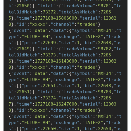
k"
:
22650
}],
"total"
:{
"tradeVolume"
:
98781
,
"to
talBidMatch"
:
73372
,
"totalAskMatch"
:
7285
5
},
"time"
:
1727188415806000
,
"serial"
:
12302
8
},
"id"
:
"xxxxx"
,
"channel"
:
"trades"
}

{
"event"
:
"data"
,
"data"
:{
"symbol"
:
"MXFJ4"
,
"t
ype"
:
"FUTURE_AH"
,
"exchange"
:
"TAIFEX"
,
"trade
s"
:[{
"price"
:
22649
,
"size"
:
1
,
"bid"
:
22648
,
"as
k"
:
22649
}],
"total"
:{
"tradeVolume"
:
98782
,
"to
talBidMatch"
:
73373
,
"totalAskMatch"
:
7285
6
},
"time"
:
1727188416143000
,
"serial"
:
12302
9
},
"id"
:
"xxxxx"
,
"channel"
:
"trades"
}

{
"event"
:
"data"
,
"data"
:{
"symbol"
:
"MXFJ4"
,
"t
ype"
:
"FUTURE_AH"
,
"exchange"
:
"TAIFEX"
,
"trade
s"
:[{
"price"
:
22651
,
"size"
:
1
,
"bid"
:
22648
,
"as
k"
:
22651
}],
"total"
:{
"tradeVolume"
:
98783
,
"to
talBidMatch"
:
73374
,
"totalAskMatch"
:
7285
7
},
"time"
:
1727188416247000
,
"serial"
:
12303
0
},
"id"
:
"xxxxx"
,
"channel"
:
"trades"
}

{
"event"
:
"data"
,
"data"
:{
"symbol"
:
"MXFJ4"
,
"t
ype"
:
"FUTURE_AH"
,
"exchange"
:
"TAIFEX"
,
"trade
s"
:[{
"price"
:
22650
,
"size"
:
1
,
"bid"
:
22650
,
"as