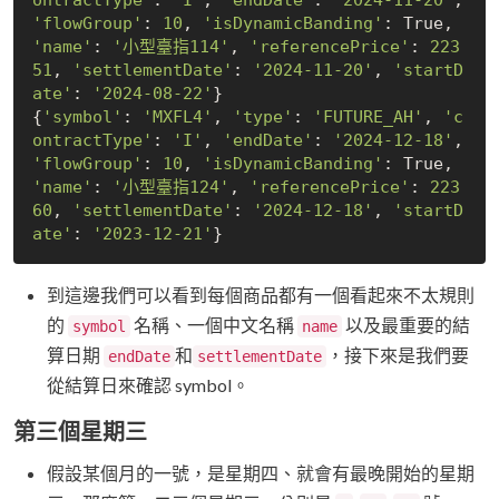
'flowGroup'
: 
10
, 
'isDynamicBanding'
: 
True
, 
'name'
: 
'小型臺指114'
, 
'referencePrice'
: 
223
51
, 
'settlementDate'
: 
'2024-11-20'
, 
'startD
ate'
: 
'2024-08-22'
}

{
'symbol'
: 
'MXFL4'
, 
'type'
: 
'FUTURE_AH'
, 
'c
ontractType'
: 
'I'
, 
'endDate'
: 
'2024-12-18'
, 
'flowGroup'
: 
10
, 
'isDynamicBanding'
: 
True
, 
'name'
: 
'小型臺指124'
, 
'referencePrice'
: 
223
60
, 
'settlementDate'
: 
'2024-12-18'
, 
'startD
ate'
: 
'2023-12-21'
到這邊我們可以看到每個商品都有一個看起來不太規則
的
名稱、一個中文名稱
以及最重要的結
symbol
name
算日期
和
，接下來是我們要
endDate
settlementDate
從結算日來確認 symbol。
第三個星期三
假設某個月的一號，是星期四、就會有最晚開始的星期