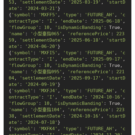
53
, 
'settlementDate'
: 
'2025-03-19'
, 
'startD
ate'
: 
'2024-03-21'
}

{
'symbol'
: 
'MXFF5'
, 
'type'
: 
'FUTURE_AH'
, 
'c
ontractType'
: 
'I'
, 
'endDate'
: 
'2025-06-18'
, 
'flowGroup'
: 
10
, 
'isDynamicBanding'
: 
True
, 
'name'
: 
'小型臺指065'
, 
'referencePrice'
: 
223
59
, 
'settlementDate'
: 
'2025-06-18'
, 
'startD
ate'
: 
'2024-06-20'
}

{
'symbol'
: 
'MXFI5'
, 
'type'
: 
'FUTURE_AH'
, 
'c
ontractType'
: 
'I'
, 
'endDate'
: 
'2025-09-17'
, 
'flowGroup'
: 
10
, 
'isDynamicBanding'
: 
True
, 
'name'
: 
'小型臺指095'
, 
'referencePrice'
: 
221
04
, 
'settlementDate'
: 
'2025-09-17'
, 
'startD
ate'
: 
'2024-09-19'
}

{
'symbol'
: 
'MXFJ4'
, 
'type'
: 
'FUTURE_AH'
, 
'c
ontractType'
: 
'I'
, 
'endDate'
: 
'2024-10-16'
, 
'flowGroup'
: 
10
, 
'isDynamicBanding'
: 
True
, 
'name'
: 
'小型臺指104'
, 
'referencePrice'
: 
223
38
, 
'settlementDate'
: 
'2024-10-16'
, 
'startD
ate'
: 
'2024-07-18'
}

{
'symbol'
: 
'MXFK4'
, 
'type'
: 
'FUTURE_AH'
, 
'c
ontractType'
: 
'I'
, 
'endDate'
: 
'2024-11-20'
, 