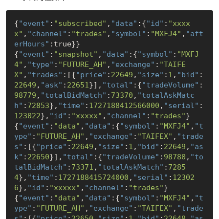
{
"event"
:
"subscribed"
,
"data"
:{
"id"
:
"xxxx
x"
,
"channel"
:
"trades"
,
"symbol"
:
"MXFJ4"
,
"aft
erHours"
:
true
}}

{
"event"
:
"snapshot"
,
"data"
:{
"symbol"
:
"MXFJ
4"
,
"type"
:
"FUTURE_AH"
,
"exchange"
:
"TAIFE
X"
,
"trades"
:[{
"price"
:
22649
,
"size"
:
1
,
"bid"
:
22649
,
"ask"
:
22651
}],
"total"
:{
"tradeVolume"
:
98779
,
"totalBidMatch"
:
73370
,
"totalAskMatc
h"
:
72853
},
"time"
:
1727188412566000
,
"serial"
:
123022
},
"id"
:
"xxxxx"
,
"channel"
:
"trades"
}

{
"event"
:
"data"
,
"data"
:{
"symbol"
:
"MXFJ4"
,
"t
ype"
:
"FUTURE_AH"
,
"exchange"
:
"TAIFEX"
,
"trade
s"
:[{
"price"
:
22649
,
"size"
:
1
,
"bid"
:
22649
,
"as
k"
:
22650
}],
"total"
:{
"tradeVolume"
:
98780
,
"to
talBidMatch"
:
73371
,
"totalAskMatch"
:
7285
4
},
"time"
:
1727188415724000
,
"serial"
:
12302
6
},
"id"
:
"xxxxx"
,
"channel"
:
"trades"
}

{
"event"
:
"data"
,
"data"
:{
"symbol"
:
"MXFJ4"
,
"t
ype"
:
"FUTURE_AH"
,
"exchange"
:
"TAIFEX"
,
"trade
s"
:[{
"price"
:
22650
,
"size"
:
1
,
"bid"
:
22648
,
"as