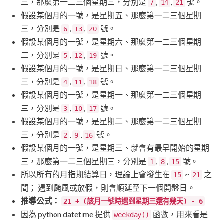
三，那麼第一二三個星期三，分別是
,
,
號。
7
14
21
假設某個月的一號，是星期五、那麼第一二三個星期
三，分別是
,
,
號。
6
13
20
假設某個月的一號，是星期六、那麼第一二三個星期
三，分別是
,
,
號。
5
12
19
假設某個月的一號，是星期日、那麼第一二三個星期
三，分別是
,
,
號。
4
11
18
假設某個月的一號，是星期一、那麼第一二三個星期
三，分別是
,
,
號。
3
10
17
假設某個月的一號，是星期二、那麼第一二三個星期
三，分別是
,
,
號。
2
9
16
假設某個月的一號，是星期三、就會有最早開始的星期
三，那麼第一二三個星期三，分別是
,
,
號。
1
8
15
所以所有的月指期結算日，理論上會發生在
~
之
15
21
間； 遇到颱風或放假，則會順延至下一個開盤日。
推導公式：
21 + (該月一號時遇到星期三還有幾天) - 6
因為 python datetime 提供
函數，用來看是
weekday()