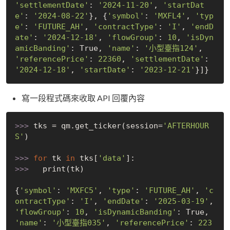
'settlementDate'
: 
'2024-11-20'
, 
'startDat
e'
: 
'2024-08-22'
}, {
'symbol'
: 
'MXFL4'
, 
'typ
e'
: 
'FUTURE_AH'
, 
'contractType'
: 
'I'
, 
'endD
ate'
: 
'2024-12-18'
, 
'flowGroup'
: 
10
, 
'isDyn
amicBanding'
: 
True
, 
'name'
: 
'小型臺指124'
, 
'referencePrice'
: 
22360
, 
'settlementDate'
: 
'2024-12-18'
, 
'startDate'
: 
'2023-12-21'
寫一段程式碼來收取 API 回覆內容
>>> 
tks = qm.get_ticker(session=
'AFTERHOUR
S'
)

>>> 
for
 tk 
in
 tks[
'data'
>>> 
  print(tk)

{
'symbol'
: 
'MXFC5'
, 
'type'
: 
'FUTURE_AH'
, 
'c
ontractType'
: 
'I'
, 
'endDate'
: 
'2025-03-19'
, 
'flowGroup'
: 
10
, 
'isDynamicBanding'
: 
True
, 
'name'
: 
'小型臺指035'
, 
'referencePrice'
: 
223