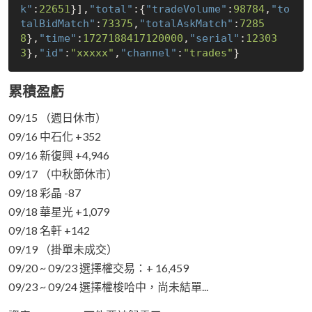
k"
:
22651
}],
"total"
:{
"tradeVolume"
:
98784
,
"to
talBidMatch"
:
73375
,
"totalAskMatch"
:
7285
8
},
"time"
:
1727188417120000
,
"serial"
:
12303
3
},
"id"
:
"xxxxx"
,
"channel"
:
"trades"
累積盈虧
09/15 （週日休市）
09/16 中石化 +352
09/16 新復興 +4,946
09/17 （中秋節休市）
09/18 彩晶 -87
09/18 華星光 +1,079
09/18 名軒 +142
09/19 （掛單未成交）
09/20 ~ 09/23 選擇權交易：+ 16,459
09/23 ~ 09/24 選擇權梭哈中，尚未結單...