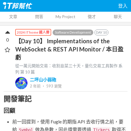
登入
文章
問答
My Project
徵才
聊天
Software Development
DAY
10
2024 iThome 鐵人賽
0
【Day 10】 Implementations of the
WebSocket & REST API Monitor / 本日盈
虧
從一萬元開始交易：收割韭菜三十天，量化交易工具製作
系
列 第
10
篇
二坪山小弱砲
2 年前
‧
593
瀏覽
開發筆記
回顧
前一回提到，使用 Fugle 的期指 API 去收行情之前，要
給
做為參數，因此還需要透過
取得不
Symbol
Tickers