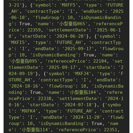
3-21'
}, {
'symbol'
: 
'MXFF5'
, 
'type'
: 
'FUTURE
_AH'
, 
'contractType'
: 
'I'
, 
'endDate'
: 
'2025
-06-18'
, 
'flowGroup'
: 
10
, 
'isDynamicBandin
g'
: 
True
, 
'name'
: 
'小型臺指065'
, 
'referenceP
rice'
: 
22359
, 
'settlementDate'
: 
'2025-06-1
8'
, 
'startDate'
: 
'2024-06-20'
}, {
'symbol'
: 
'MXFI5'
, 
'type'
: 
'FUTURE_AH'
, 
'contractTyp
e'
: 
'I'
, 
'endDate'
: 
'2025-09-17'
, 
'flowGrou
p'
: 
10
, 
'isDynamicBanding'
: 
True
, 
'name'
: 
'小型臺指095'
, 
'referencePrice'
: 
22104
, 
'set
tlementDate'
: 
'2025-09-17'
, 
'startDate'
: 
'2
024-09-19'
}, {
'symbol'
: 
'MXFJ4'
, 
'type'
: 
'F
UTURE_AH'
, 
'contractType'
: 
'I'
, 
'endDate'
: 
'2024-10-16'
, 
'flowGroup'
: 
10
, 
'isDynamicBa
nding'
: 
True
, 
'name'
: 
'小型臺指104'
, 
'refere
ncePrice'
: 
22338
, 
'settlementDate'
: 
'2024-1
0-16'
, 
'startDate'
: 
'2024-07-18'
}, {
'symbo
l'
: 
'MXFK4'
, 
'type'
: 
'FUTURE_AH'
, 
'contract
Type'
: 
'I'
, 
'endDate'
: 
'2024-11-20'
, 
'flowG
roup'
: 
10
, 
'isDynamicBanding'
: 
True
, 
'nam
e'
: 
'小型臺指114'
, 
'referencePrice'
: 
22351
, 