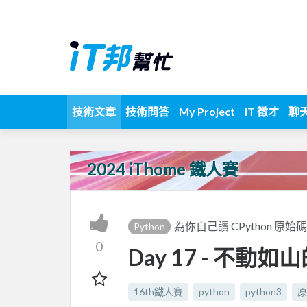
技術文章
技術問答
My Project
iT 徵才
聊
2024 iThome 鐵人賽
為你自己讀 CPython 原始碼
Python
0
Day 17 - 不動如山的
16th鐵人賽
python
python3
原