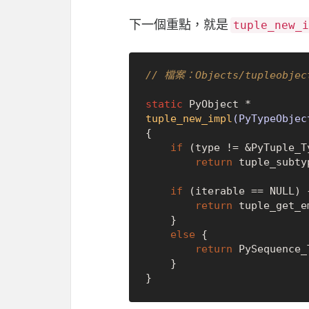
下一個重點，就是
tuple_new_i
// 檔案：Objects/tupleobjec
static
tuple_new_impl
(PyTypeObjec
{

if
 (type != &PyTuple_Ty
return
 tuple_subty
if
 (iterable == 
NULL
) {
return
 tuple_get_em
    }

else
 {

return
 PySequence_
    }
