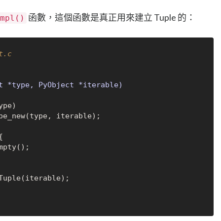
函數，這個函數是真正用來建立 Tuple 的：
mpl()
t.c
t *type, PyObject *iterable)
pe)

pe_new(type, iterable);



pty();

Tuple(iterable);
