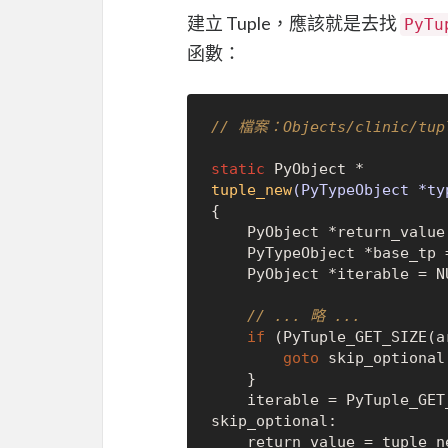
建立 Tuple，應該就是去找
PyTu
函數：
// 檔案：Objects/clinic/tupl
static
tuple_new
(PyTypeObject *ty
{

    PyObject *return_valu
    PyTypeObject *base_tp = &PyTuple_Type;

    PyObject *iterable = 
N
// ... 略 ...
if
 (PyTuple_GET_SIZE(a
goto
 skip_optional;
    }

    iterable = PyTuple_GE
skip_optional:

    return_value = tuple_new_impl(type, iterable);
