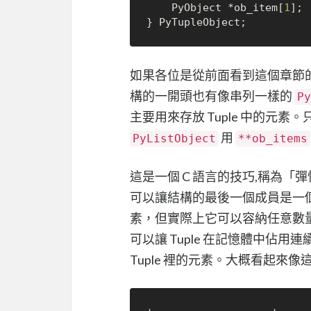
    PyObject *ob_item[
1
];

如果各位是從前面看到這個章節
構的一開頭也有像串列一樣的
Py
主要用來存放 Tuple 中的元
用
PyListObject
**ob_items
這是一個 C 語言的技巧,稱為「彈性陣
可以讓結構的最後一個成員是一
素，但實際上它可以容納任意數
可以讓 Tuple 在記憶體中佔用
Tuple 裡的元素。大概看起來像