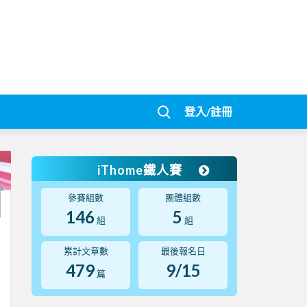
登入/註冊
iThome鐵人賽
參賽組數
團體組數
146
5
組
組
累計文章數
最後報名日
479
9/15
篇