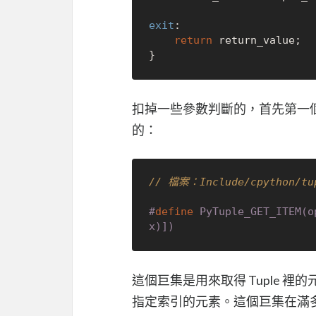
exit
:

return
 return_value;

扣掉一些參數判斷的，首先第一
的：
// 檔案：Include/cpython/tu
#
define
 PyTuple_GET_ITEM(o
x)])
這個巨集是用來取得 Tuple 裡的
指定索引的元素。這個巨集在滿多地