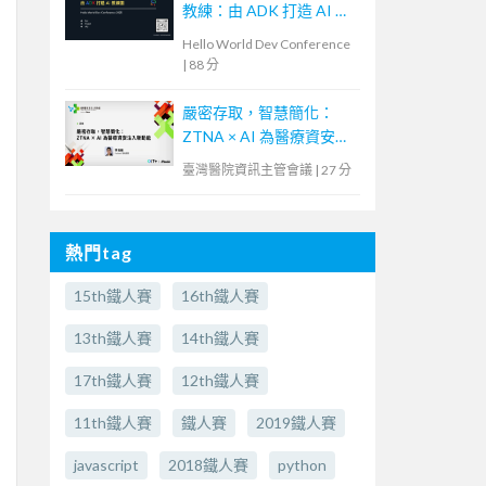
教練：由 ADK 打造 AI 教
練團
Hello World Dev Conference
|
88 分
嚴密存取，智慧簡化：
ZTNA × AI 為醫療資安注
入新動能
臺灣醫院資訊主管會議
|
27 分
熱門tag
15th鐵人賽
16th鐵人賽
13th鐵人賽
14th鐵人賽
17th鐵人賽
12th鐵人賽
11th鐵人賽
鐵人賽
2019鐵人賽
javascript
2018鐵人賽
python