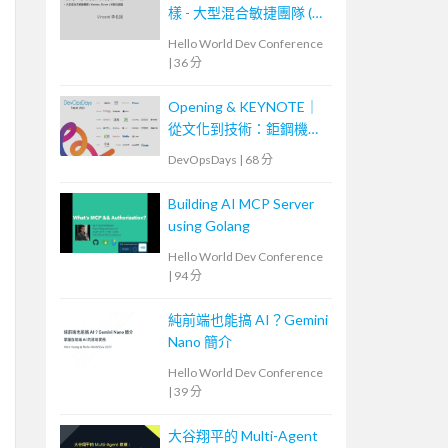
樣 - 大型混合敏捷團隊 (
Scrum, Kanban ) 的踩坑經
Hello World Dev Conference
驗
|
36 分
Opening & KEYNOTE｜
從文化到技術：鉅鋼機械
的敏捷實踐與數位轉型之
DevOpsDays
|
68 分
路
Building AI MCP Server
using Golang
Hello World Dev Conference
|
94 分
純前端也能搞 AI？Gemini
Nano 簡介
Hello World Dev Conference
|
39 分
大谷翔平的 Multi-Agent