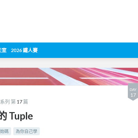
天室
2026 鐵人賽
DAY
17
系列 第
17
篇
 Tuple
始碼
為你自己學