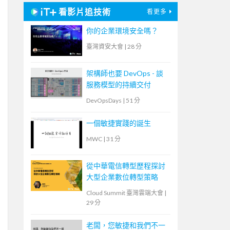
看影片追技術
看更多
你的企業環境安全嗎？
臺灣資安大會
|
28 分
架構師也要 DevOps - 談
服務模型的持續交付
DevOpsDays
|
51 分
一個敏捷實踐的誕生
MWC
|
31 分
從中華電信轉型歷程探討
大型企業數位轉型策略
Cloud Summit 臺灣雲端大會
|
29 分
老闆，您敏捷和我們不一