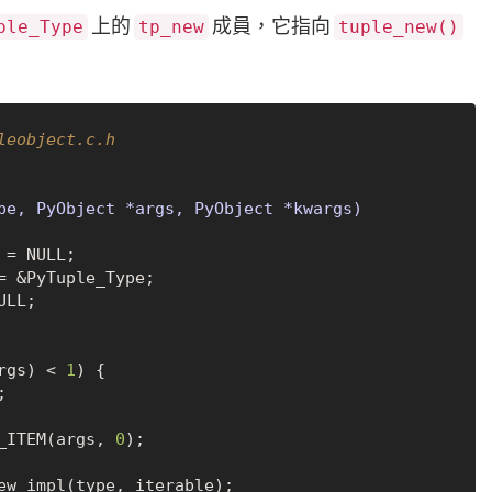
上的
成員，它指向
ple_Type
tp_new
tuple_new()
eobject.c.h
pe, PyObject *args, PyObject *kwargs)
e = 
NULL
;

ULL
;

rgs) < 
1
) {



T_ITEM(args, 
0
);
