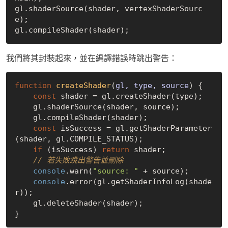
gl.shaderSource(shader, vertexShaderSourc
e);

我們將其封裝起來，並在編譯錯誤時跳出警告：
function
createShader
(
gl, type, source
) 
{

const
 shader = gl.createShader(type);

    gl.shaderSource(shader, source);

    gl.compileShader(shader);

const
 isSuccess = gl.getShaderParameter
(shader, gl.COMPILE_STATUS);

if
 (isSuccess) 
return
 shader;

// 若失敗跳出警告並刪除
console
.warn(
"source: "
 + source);

console
.error(gl.getShaderInfoLog(shade
r));

    gl.deleteShader(shader);
