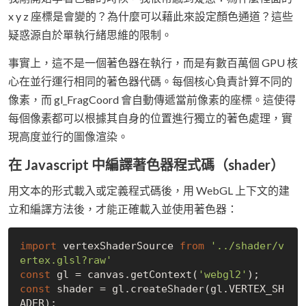
x y z 座標是會變的？為什麼可以藉此來設定顏色通道？這些
疑惑源自於單執行緒思維的限制。
事實上，這不是一個著色器在執行，而是有數百萬個 GPU 核
心在並行運行相同的著色器代碼。每個核心負責計算不同的
像素，而 gl_FragCoord 會自動傳遞當前像素的座標。這使得
每個像素都可以根據其自身的位置進行獨立的著色處理，實
現高度並行的圖像渲染。
在 Javascript 中編譯著色器程式碼（shader）
用文本的形式載入或定義程式碼後，用 WebGL 上下文的建
立和編譯方法後，才能正確載入並使用著色器：
import
 vertexShaderSource 
from
'../shader/v
ertex.glsl?raw'
const
 gl = canvas.getContext(
'webgl2'
const
 shader = gl.createShader(gl.VERTEX_SH
ADER);
