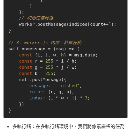
        }

    };

// 初始任務發派
    worker.postMessage(indices[count++]);

}

// 3. worker.js 內部，計算任務
self.onmessage = 
(
msg
) =>
 {

const
 {i, j, w, h} = msg.data;

const
 r = 
255
 * i / h;

const
 g = 
255
 * j / w;

const
 b = 
255
;

    self.postMessage({

message
: 
"finished"
,

color
: {r, g, b},

index
: (i * w + j) * 
3
;

    })

多執行緒：在多執行緒環境中，我們將像素座標的任務