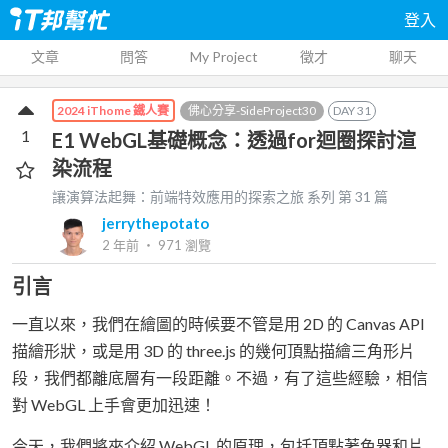
登入
文章
問答
My Project
徵才
聊天
佛心分享-SideProject30
DAY
31
2024 iThome 鐵人賽
1
E1 WebGL基礎概念：透過for迴圈探討渲
染流程
讓演算法起舞：前端特效應用的探索之旅
系列 第
31
篇
jerrythepotato
2 年前
‧
971
瀏覽
引言
一直以來，我們在繪圖的時候要不管是用 2D 的 Canvas API
描繪形狀，或是用 3D 的 three.js 的幾何頂點描繪三角形片
段，我們都離底層有一段距離。不過，有了這些經驗，相信
對 WebGL 上手會更加迅速！
今天，我們將來介紹 WebGL 的原理，包括頂點著色器和片