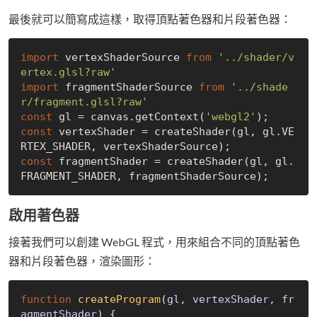
最後就可以簡寫成這樣，取得頂點著色器和片段著色器：
import
 vertexShaderSource 
from
'../shader/v
ertex.glsl?raw'
import
 fragmentShaderSource 
from
'../shade
r/fragment.glsl?raw'
const
 gl = canvas.getContext(
'webgl2'
const
 vertexShader = createShader(gl, gl.VE
const
 fragmentShader = createShader(gl, gl.
啟用著色器
接著我們可以創建 WebGL 程式，用來組合不同的頂點著色
器和片段著色器，渲染圖形：
function
createProgram
(
gl, vertexShader, fr
agmentShader
) 
{
