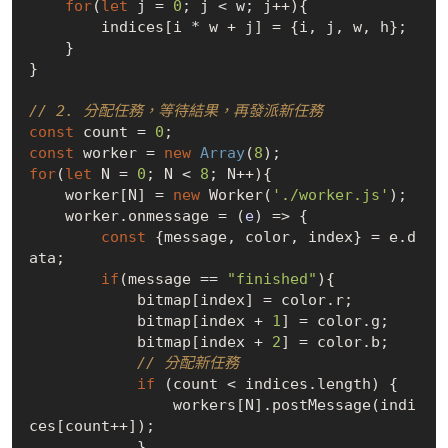
for
(
let
 j = 
0
; j < w; j++){

        indices[i * w + j] = {i, j, w, h};

    }

}

// 2. 分配任務，等待結果，再發派新任務
const
 count = 
0
const
 worker = 
new
Array
(
8
for
(
let
 N = 
0
; N < 
8
; N++){

    worker[N] = 
new
 Worker(
'./worker.js'
);

    worker.onmessage = 
(
e
) =>
 {

const
 {message, color, index} = e.d
ata;

if
(message == 
"finished"
){

            bitmap[index] = color.r;

            bitmap[index + 
1
] = color.g;

            bitmap[index + 
2
] = color.b;

// 分配新任務
if
 (count < indices.length) {

                workers[N].postMessage(indi
ces[count++]);

            }
