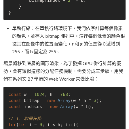
        bitmap[index + 
2
] = b;

    }

單執行緒：在單執行緒環境下，我們依序計算每個像素
的顏色，並存入 bitmap 陣列中。這裡每個像素的顏色根
據其在圖像中的位置而變化，r 和 g 的值是從 0 遞增到
255，而 b 固定為 255。
場景轉移到底層的圖形渲染，為了發揮 GPU 併行計算的優
勢，會有類似這樣的分配任務機制，需要分成三步驟，用我
們在系列文 B7 學過的 Web Worker 來做比喻：
const
 w = 
1024
, h = 
768
const
 bitmap = 
new
Array
(w * h * 
3
const
 indices = 
new
Array
(w * h);

// 1. 取得任務
for
(
let
 i = 
0
; i < h; i++){
