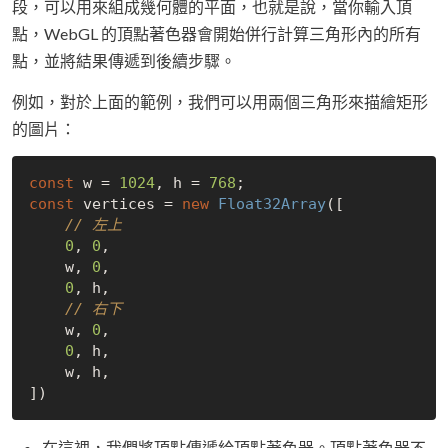
段，可以用來組成幾何體的平面，也就是說，當你輸入頂
點，WebGL 的頂點著色器會開始併行計算三角形內的所有
點，並將結果傳遞到後續步驟。
例如，對於上面的範例，我們可以用兩個三角形來描繪矩形
的圖片：
const
 w = 
1024
, h = 
768
const
 vertices = 
new
Float32Array
([

// 左上
0
, 
0
,

    w, 
0
,

0
, h,

// 右下
    w, 
0
,

0
, h,

    w, h,

在這裡，我們將頂點傳遞給頂點著色器。頂點著色器不