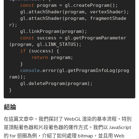
const
 program = gl.createProgram();

    gl.attachShader(program, vertexShader);

    gl.attachShader(program, fragmentShade
r);

    gl.linkProgram(program);

const
 success = gl.getProgramParameter
(program, gl.LINK_STATUS);

if
 (success) {

return
 program;

    }

console
.error(gl.getProgramInfoLog(prog
ram));

    gl.deleteProgram(program);

結論
在這篇文章中，我們探討了 WebGL 渲染的基本流程，特別
是頂點著色器和片段著色器的運作方式。我們以 JavaScript
的 for 迴圈為例，介紹了如何處理 bitmap，並且用 Web