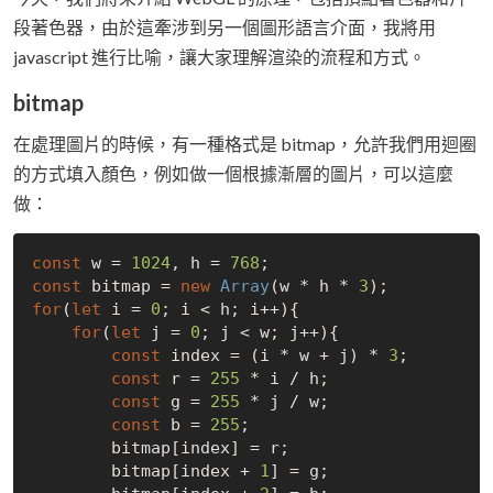
段著色器，由於這牽涉到另一個圖形語言介面，我將用
javascript 進行比喻，讓大家理解渲染的流程和方式。
bitmap
在處理圖片的時候，有一種格式是 bitmap，允許我們用迴圈
的方式填入顏色，例如做一個根據漸層的圖片，可以這麼
做：
const
 w = 
1024
, h = 
768
const
 bitmap = 
new
Array
(w * h * 
3
for
(
let
 i = 
0
; i < h; i++){

for
(
let
 j = 
0
; j < w; j++){

const
 index = (i * w + j) * 
3
;

const
 r = 
255
 * i / h;

const
 g = 
255
 * j / w;

const
 b = 
255
;

        bitmap[index] = r;

        bitmap[index + 
1
] = g;
