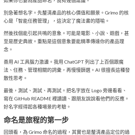
如果你也要為產品命名，我有幾個建議。
別急著想名字。先釐清產品的核心價值和願景。Grimo 的核
心是「智能任務管理」，這決定了魔法書的隱喻。
然後找個能引起共鳴的意象。可能是電影、小說、遊戲，甚
至是歷史典故。重點是這個意象要能精準傳達你的產品理
念。
善用 AI 工具腦力激盪。我用 ChatGPT 列出了上百個跟魔
法、任務、管理相關的詞彙，再慢慢篩選。AI 很擅長這種發
散性思考。
最後，測試、測試、再測試。把名字放在 Logo 旁邊看看、
寫在 GitHub README 裡讀讀、跟朋友說說看他們的反應。
好名字經得起各種場景的考驗。
命名是旅程的第一步
回頭看，為 Grimo 命名的過程，其實也是釐清產品定位的過