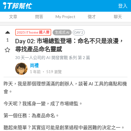
登入
文章
問答
My Project
徵才
聊天
生成式 AI
DAY
2
2025 iThome 鐵人賽
1
Day 02: 市場總監登場：命名不只是浪漫，
尋找產品命名靈感
30 天一人公司的 AI 開發實戰
系列 第
2
篇
尚禮
1 年前
‧
519
瀏覽
昨天，我是那個理想滿滿的創辦人，談著 AI 工具的痛點和機
會。
今天呢？我搖身一變，成了市場總監。
第一個任務：為產品命名。
聽起來簡單？其實這可能是創業過程中最困難的決定之一。