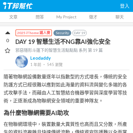
登入
文章
問答
My Project
徵才
聊天
Security
DAY
19
2025 iThome 鐵人賽
0
DAY 19 智慧生活不NG靠AI強化安全
邪惡隱形斗篷下的智慧生活點點點
系列 第
19
篇
Leodaddy
1 年前
‧
545
瀏覽
隨著物聯網設備數量逐年以指數型的方式增長，傳統的安全
防護方式已經很難以應對如此海量的資料流與變化多端的各
式攻擊手法，而藉由人工智慧結合機器學習與深度學習等技
術，正逐漸成為物聯網安全領域的重要神隊友。
為什麼物聯網需要AI助攻
在物聯網環境中，裝置數量大異質性也高而且又分散，所產
生的資料流複雜且快速傳遞流動，傳統資安防護難以全面掌