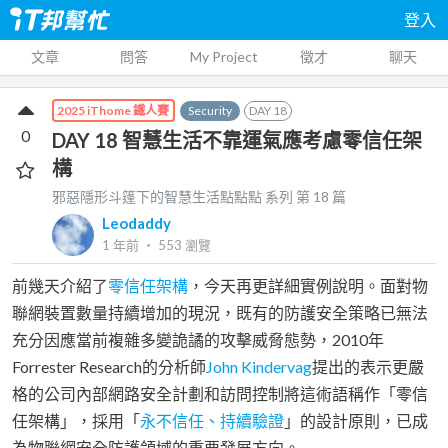
登入
文章
問答
My Project
徵才
聊天
Security
DAY
18
2025 iThome 鐵人賽
0
DAY 18 智慧生活不靠運氣應考慮零信任架
構
邪惡隱形斗篷下的智慧生活點點點
系列 第
18
篇
Leodaddy
1 年前
‧
553
瀏覽
前幾天介紹了
零信任架構
，今天再更詳細實例說明。面對物
聯網裝置數量持續增加的現況，既有的防護安全策略已無法
充分因應當前複雜多變詭譎的攻擊威脅態勢，2010年
Forrester Research的分析師
John Kindervag
提出的表示更嚴
格的公司內部網路安全計劃和訪問控制將這術語稱作「零信
任架構」，採用「
永不信任、持續驗證
」的設計原則，已成
為物聯網安全防護領域的重要發展方向。