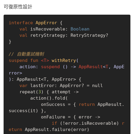
可復原性設計
interface
AppError
{

val
 isRecoverable: 
Boolean
val
 retryStrategy: RetryStrategy?

}

// 自動重試機制
suspend
fun
<T>
withRetry
(

    action: 
suspend
 () -> 
AppResult
<
T
, AppE
rror>

)
: AppResult<T, AppError> {

var
 lastError: AppError? = 
null
    repeat(
3
) { attempt ->

        action().fold(

            onSuccess = { 
return
 AppResult.
success(it) },

            onFailure = { error ->

if
 (!error.isRecoverable) 
r
eturn
 AppResult.failure(error)
