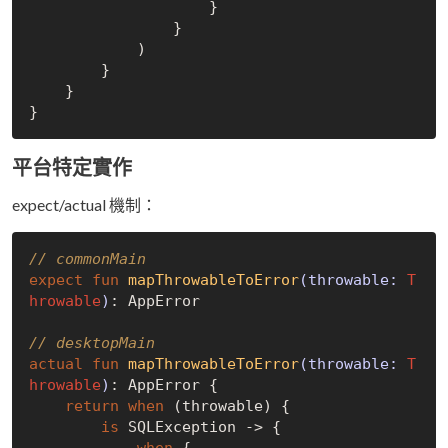
                    }

                }

            )

        }

    }

平台特定實作
expect/actual 機制：
// commonMain
expect
fun
mapThrowableToError
(throwable: 
T
hrowable
)
: AppError

// desktopMain
actual
fun
mapThrowableToError
(throwable: 
T
hrowable
)
: AppError {

return
when
 (throwable) {

is
 SQLException -> {

when
 {
