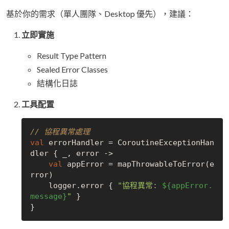
基於你的需求（單人團隊、Desktop 優先），建議：
立即實施
Result Type Pattern
Sealed Error Classes
結構化日誌
工具配置
// 協程異常處理
val
 errorHandler = CoroutineExceptionHan
dler { _, error ->

val
 appError = mapThrowableToError(e
rror)

    logger.error { 
"協程異常: 
${appError.
message}
"
 }
