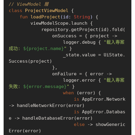
// ViewModel 層
class
ProjectViewModel
{

fun
loadProject
(id: 
String
)
 {

        viewModelScope.launch {

            repository.getProject(id).fold(

                onSuccess = { project ->

                    logger.debug { 
"載入專案
成功: 
${project.name}
"
 }

                    _state.value = UiState.
Success(project)

                },

                onFailure = { error ->

                    logger.error { 
"載入專案
失敗: 
${error.message}
"
 }

when
 (error) {

is
 AppError.Network 
-> handleNetworkError(error)

is
 AppError.Databas
e -> handleDatabaseError(error)

else
 -> showGeneric
Error(error)
