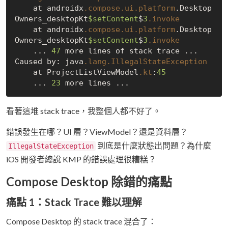
    at androidx
.compose
.ui
.platform
.Desktop
Owners_desktopKt
$setContent
$
3
.invoke
    at androidx
.compose
.ui
.platform
.Desktop
Owners_desktopKt
$setContent
$
3
.invoke
    ... 
47
 more lines of stack trace ...

Caused by: java
.lang
.IllegalStateException
    at ProjectListViewModel
.kt
:
45
    ... 
23
看著這堆 stack trace，我整個人都不好了。
錯誤發生在哪？UI 層？ViewModel？還是資料層？
到底是什麼狀態出問題？為什麼
IllegalStateException
iOS 開發者總說 KMP 的錯誤處理很糟糕？
Compose Desktop 除錯的痛點
痛點 1：Stack Trace 難以理解
Compose Desktop 的 stack trace 混合了：