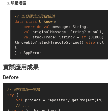
除錯增強
// 開發模式的詳細錯誤
data
class
Unknown
(

override
val
 message: String,

val
 originalMessage: String? = 
null
,

val
 stackTrace: String? = 
if
 (DEBUG) 
throwable?.stackTraceToString() 
else
nul
l
實際應用成果
Before
// 錯誤處理一團糟
try
 {

val
 project = repository.getProject(id)

// ...
} 
catch
 (e: Exception) {
