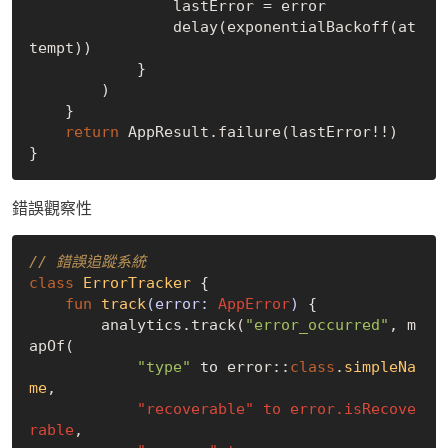
                lastError = error

                delay(exponentialBackoff(at
tempt))

            }

        )

    }

return
 AppResult.failure(lastError!!)

錯誤觀察性
// 錯誤追蹤系統
class
ErrorTracker
{

fun
track
(error: 
AppError
)
 {

        analytics.track(
"error_occurred"
, m
apOf(

"type"
 to error::
class
.
simpleNa
me
,

"recoverable" to error.isRecove
rable
,
