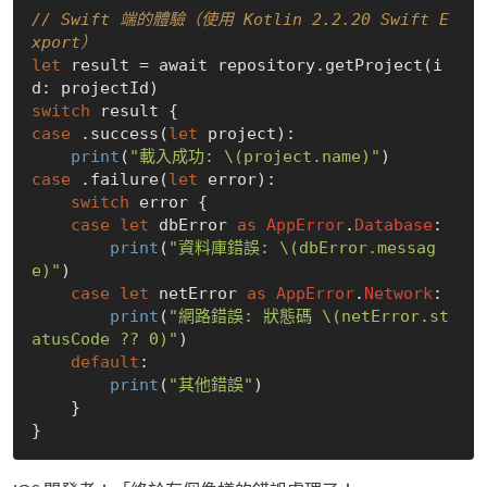
// Swift 端的體驗（使用 Kotlin 2.2.20 Swift E
xport）
let
 result = await repository.getProject(i
switch
case
 .success(
let
 project):

print
(
"載入成功: \(project.name)"
case
 .failure(
let
 error):

switch
 error {

case
let
 dbError 
as
AppError
.
Database
:

print
(
"資料庫錯誤: \(dbError.messag
e)"
)

case
let
 netError 
as
AppError
.
Network
:

print
(
"網路錯誤: 狀態碼 \(netError.st
atusCode ?? 0)"
)

default
:

print
(
"其他錯誤"
)

    }
