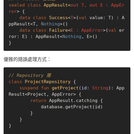
sealed
class
AppResult
<
out T, out E : AppEr
ror
> 
{

data
class
Success
<
T
>
(
val
 value: T) : A
ppResult<T, 
Nothing
>()

data
class
Failure
<
E : AppError
>
(
val
 er
ror: E) : AppResult<
Nothing
, E>()

優雅的錯誤處理方式：
// Repository 層
class
ProjectRepository
{

suspend
fun
getProject
(id: 
String
)
: App
Result<Project, AppError> {

return
 AppResult.catching {

            database.getProject(id)

        }

    }

}
