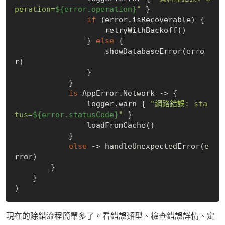
peration=
${error.operation}
"
 }

if
 (error.isRecoverable) {

                    retryWithBackoff()

                } 
else
 {

                    showDatabaseError(erro
r)

                }

            }

is
 AppError.Network -> {

                logger.warn { 
"網路錯誤: sta
tus=
${error.statusCode}
"
 }

                loadFromCache()

            }

else
 -> handleUnexpectedError(e
rror)

        }

    }

現在的除錯流程簡單多了。看錯誤類型、檢查錯誤詳情、定