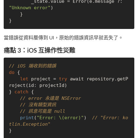
        _state.value = Error(e.message ?: 
"Unknown error"
)

    }

當錯誤從資料層傳到 UI，原始的錯誤資訊早就丟失了。
痛點 3：iOS 互操作性災難
// iOS 端收到的錯誤
do
 {

let
 project = 
try
 await repository.getP
roject(id: projectId)

} 
catch
 {

// error 永遠是 NSError
// 沒有類型資訊
// 訊息可能是 null
print
(
"Error: \(error)"
)  
// "Error: ko
tlin.Exception"