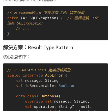
// ❌ commonMain 不應該有 JVM 特定類型
catch
 (e: SQLException) {  
// 編譯錯誤：iOS 
沒有 SQLException
// ...
解決方案：Result Type Pattern
核心設計如下：
// ✅ Sealed Class 定義錯誤類型
sealed
interface
AppError
{

val
 message: String

val
 isRecoverable: 
Boolean
data
class
Database
(

override
val
 message: String,

val
 operation: String? = 
null
,
