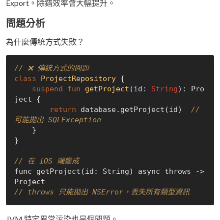
Export。除錯效率會大幅提升。
問題分析
為什麼傳統方式失敗？
// ❌ 傳統方式的問題
class
ProjectRepository
{

suspend
fun
getProject
(id: 
String
)
: Pro
ject {

return
 database.getProject(id)  
// 
可能拋出 SQLException
    }

}

// 在 iOS 端變成
func getProject(id: String) async throws -> 
// throws 只能拋出 NSError，丟失所有類型資訊
JVM 特定異常污染也是個問題。