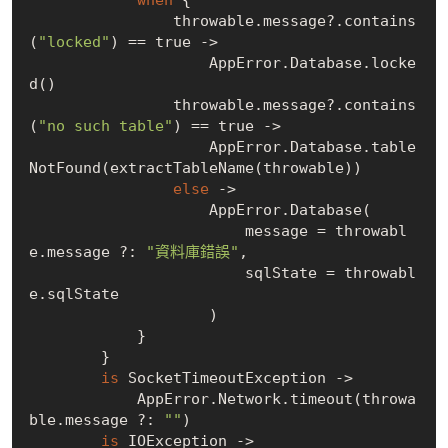
                throwable.message?.contains
(
"locked"
) == 
true
 -> 

                    AppError.Database.locke
d()

                throwable.message?.contains
(
"no such table"
) == 
true
 ->

                    AppError.Database.table
NotFound(extractTableName(throwable))

else
 -> 

                    AppError.Database(

                        message = throwabl
e.message ?: 
"資料庫錯誤"
,

                        sqlState = throwabl
e.sqlState

                    )

            }

        }

is
 SocketTimeoutException -> 

            AppError.Network.timeout(throwa
ble.message ?: 
""
)

is
 IOException -> 
