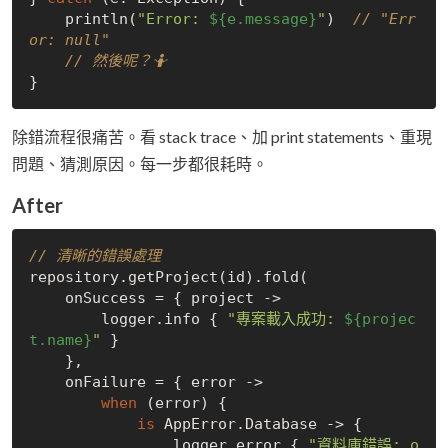
    println(
"Error: 
${e.message}
"
)  
// "Err
or: null"
// 然後呢？🤷
除錯流程很痛苦。看 stack trace、加 print statements、重現
問題、猜測原因。每一步都很耗時。
After
// 清晰的錯誤處理
repository.getProject(id).fold(

    onSuccess = { project ->

        logger.info { 
"專案載入成功: 
${projec
t.name}
"
 }

    },

    onFailure = { error ->

when
 (error) {

is
 AppError.Database -> {

                logger.error { 
"資料庫錯誤: o