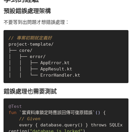
預設錯誤處理架構
不要等到出問題才想錯誤處理：
// 專案初期就定義好
project-template/

├── core/

│   ├── error/

│   │   ├── AppError.kt

│   │   ├── AppResult.kt

錯誤處理也需要測試
@Test
fun
 `當資料庫鎖定時應該回傳可復原錯誤`
()
 {

// Given
    every { database.query() } throws SQLEx
ception(
"database is locked"
)
