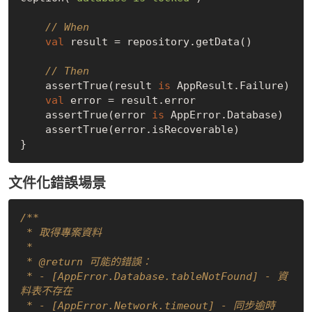
// When
val
 result = repository.getData()

// Then
    assertTrue(result 
is
 AppResult.Failure)

val
 error = result.error

    assertTrue(error 
is
 AppError.Database)

    assertTrue(error.isRecoverable)

文件化錯誤場景
/**

 * 取得專案資料

 * 

 * 
@return
 可能的錯誤：

 * - [AppError.Database.tableNotFound] - 資
料表不存在

 * - [AppError.Network.timeout] - 同步逾時
