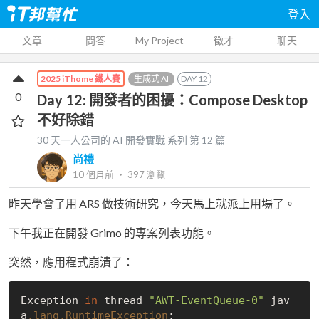
登入
文章
問答
My Project
徵才
聊天
生成式 AI
DAY
12
2025 iThome 鐵人賽
0
Day 12: 開發者的困擾：Compose Desktop
不好除錯
30 天一人公司的 AI 開發實戰
系列 第
12
篇
尚禮
10 個月前
‧
397
瀏覽
昨天學會了用 ARS 做技術研究，今天馬上就派上用場了。
下午我正在開發 Grimo 的專案列表功能。
突然，應用程式崩潰了：
Exception 
in
 thread 
"AWT-EventQueue-0"
 jav
a
.lang
.RuntimeException
: 
