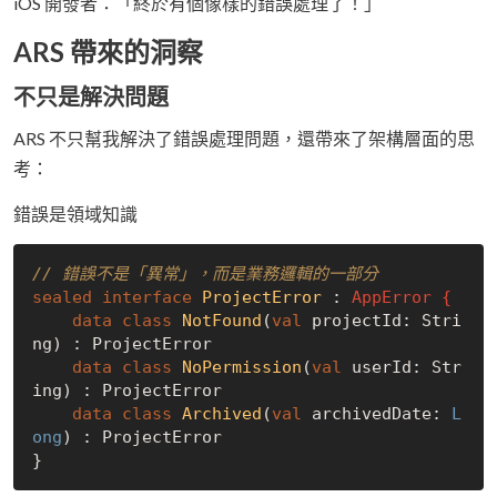
iOS 開發者：「終於有個像樣的錯誤處理了！」
ARS 帶來的洞察
不只是解決問題
ARS 不只幫我解決了錯誤處理問題，還帶來了架構層面的思
考：
錯誤是領域知識
// 錯誤不是「異常」，而是業務邏輯的一部分
sealed
interface
ProjectError
 : 
AppError {
data
class
NotFound
(
val
 projectId: Stri
ng) : ProjectError

data
class
NoPermission
(
val
 userId: Str
ing) : ProjectError

data
class
Archived
(
val
 archivedDate: 
L
ong
) : ProjectError
