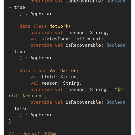
override
val
 isRecoverable: 
Boolean
= 
true
    ) : AppError

data
class
Network
(

override
val
 message: String,

val
 statusCode: 
Int
? = 
null
,

override
val
 isRecoverable: 
Boolean
= 
true
    ) : AppError

data
class
Validation
(

val
 field: String,

val
 reason: String,

override
val
 message: String = 
"
$fi
eld
: 
$reason
"
,

override
val
 isRecoverable: 
Boolean
= 
false
    ) : AppError

}

// ✅ Result 包裝器