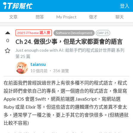
登入
文章
問答
My Project
徵才
聊天
Software Development
DAY
25
2025 iThome 鐵人賽
0
Ch 24. 做很少事，但是大家都要會的語言
Just enough code with AI: 給新手們的程式設計世界觀
系列
第
25
篇
taiansu
10 個月前
‧
356
瀏覽
在前面我們曾經說過世界上有很多種不同的程式語言，程式
設計師們會依自己的專長，選一個適合的程式語言，像是寫
Apple iOS 會選 Swift，網頁前端選 JavaScript，寫網站選
Ruby 或是 Elixir 等。但這些語言的邏輯運作方式差異不會太
多，通常學了一種之後，要上手其它的會快很多。(但精通就
比較不容易)